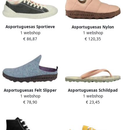
Asportuguesas Sportieve
Asportuguesas Nylon
1 webshop
1 webshop
Lage Damesschoen Roze
Rubberen Zool Schoenen
€ 86,87
€ 120,35
Multi
Asportuguesas Felt Slipper
Asportuguesas Schildpad
1 webshop
1 webshop
Sandalen Roze Mint Stijlvol
€ 78,90
€ 23,45
Model