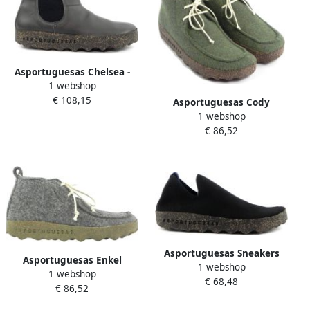
Asportuguesas Chelsea -
1 webshop
laarzen Grijs Heren
€ 108,15
Asportuguesas Cody
1 webshop
enkellaarzen Groen Heren
€ 86,52
Asportuguesas Sneakers
Asportuguesas Enkel
1 webshop
Zwart Heren
1 webshop
laarzen Grijs Heren
€ 68,48
€ 86,52