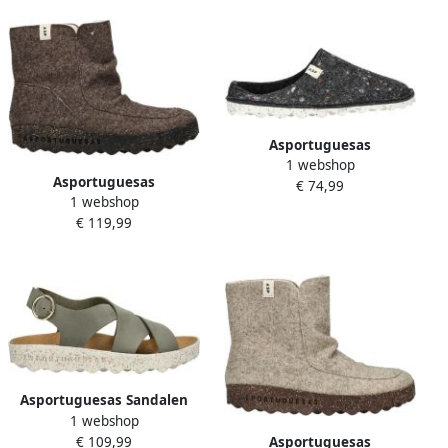
Asportuguesas
1 webshop
Enkellaarzen Pantoffels
Asportuguesas
€ 74,99
1 webshop
Enkellaarzen
€ 119,99
Asportuguesas Sandalen
1 webshop
met sleehak Sandalen
Asportuguesas
€ 109,99