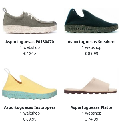
Asportuguesas P0180470
Asportuguesas Sneakers
1 webshop
1 webshop
Chatschoenveters Groen
Zwart Dames
€ 124,-
€ 89,99
Heren
Asportuguesas Instappers
Asportuguesas Platte
1 webshop
1 webshop
Pantoffels
sandalen Muiltjes
€ 89,99
€ 74,99