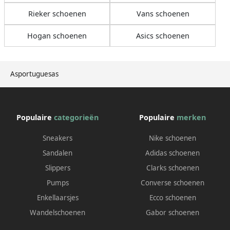
Rieker schoenen
Vans schoenen
Hogan schoenen
Asics schoenen
Asportuguesas
Populaire
categorieën
Populaire
merken
Sneakers
Nike schoenen
Sandalen
Adidas schoenen
Slippers
Clarks schoenen
Pumps
Converse schoenen
Enkellaarsjes
Ecco schoenen
Wandelschoenen
Gabor schoenen