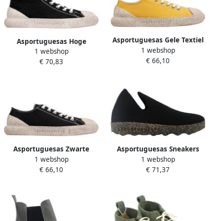
Asportuguesas Gele Textiel
Asportuguesas Hoge
1 webshop
Sneakers Kurk Zool
1 webshop
sneakers zwarte
€ 66,10
€ 70,83
textielmateriaal
Asportuguesas Zwarte
Asportuguesas Sneakers
1 webshop
1 webshop
Textiel Sneakers
Zwart Dames
€ 66,10
€ 71,37