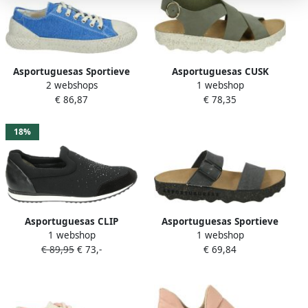
Asportuguesas Sportieve
Asportuguesas CUSK
2 webshops
1 webshop
Lage Damesschoenen
Sandalen met hakDames
€ 86,87
€ 78,35
Lichtblauw
Sandalen Groen
18%
Asportuguesas CLIP
Asportuguesas Sportieve
1 webshop
1 webshop
Instappers Zwart
Grijze Slippers Coly 2
€ 89,95
€ 73,-
€ 69,84