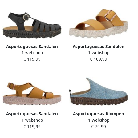
Asportuguesas Sandalen
Asportuguesas Sandalen
1 webshop
1 webshop
met sleehak Sandalen
met sleehak Muiltjes
€ 119,99
€ 109,99
Asportuguesas Sandalen
Asportuguesas Klompen
1 webshop
1 webshop
met sleehak Sandalen
Pantoffels
€ 119,99
€ 79,99