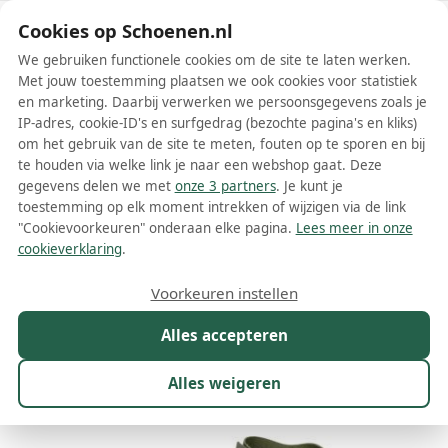
Schoenen.nl
Cookies op Schoenen.nl
We gebruiken functionele cookies om de site te laten werken.
Met jouw toestemming plaatsen we ook cookies voor statistiek
en marketing. Daarbij verwerken we persoonsgegevens zoals je
IP-adres, cookie-ID's en surfgedrag (bezochte pagina's en kliks)
om het gebruik van de site te meten, fouten op te sporen en bij
Wis filters
Alle filters
te houden via welke link je naar een webshop gaat. Deze
gegevens delen we met
onze 3 partners
. Je kunt je
Asportuguesas schoenen
toestemming op elk moment intrekken of wijzigen via de link
"Cookievoorkeuren" onderaan elke pagina.
Lees meer in onze
Meer lezen
cookieverklaring
.
Boots
Enkellaarsjes
Instappers
Laarzen
Loafers
Moc
Voorkeuren instellen
Alles accepteren
Maat
Merk
1
Kleur
Prijs
Geslacht
W
Alles weigeren
62 resultaten: