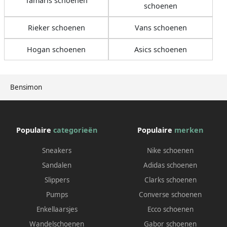
Tamaris schoenen
schoenen
Rieker schoenen
Vans schoenen
Hogan schoenen
Asics schoenen
Bensimon
Populaire
categorieën
Populaire
merken
Sneakers
Nike schoenen
Sandalen
Adidas schoenen
Slippers
Clarks schoenen
Pumps
Converse schoenen
Enkellaarsjes
Ecco schoenen
Wandelschoenen
Gabor schoenen