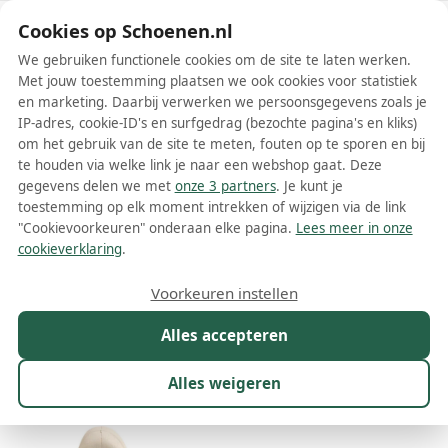
Schoenen.nl
Cookies op Schoenen.nl
We gebruiken functionele cookies om de site te laten werken.
Met jouw toestemming plaatsen we ook cookies voor statistiek
en marketing. Daarbij verwerken we persoonsgegevens zoals je
IP-adres, cookie-ID's en surfgedrag (bezochte pagina's en kliks)
om het gebruik van de site te meten, fouten op te sporen en bij
Wis filters
Alle filters
te houden via welke link je naar een webshop gaat. Deze
gegevens delen we met
onze 3 partners
. Je kunt je
Bensimon schoenen
toestemming op elk moment intrekken of wijzigen via de link
"Cookievoorkeuren" onderaan elke pagina.
Lees meer in onze
Meer lezen
cookieverklaring
.
Ballerinas
Instappers
Nette schoenen
Sandalen
Sneak
Voorkeuren instellen
Alles accepteren
Maat
Merk
1
Kleur
Prijs
Geslacht
M
Alles weigeren
104 resultaten: