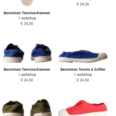
€ 24,50
Bensimon Tennisschoenen
1 webshop
om aan te trekken
€ 24,50
Bensimon Tennisschoenen
Bensimon Tennis à Enfiler
1 webshop
1 webshop
met veters
€ 24,50
€ 24,50