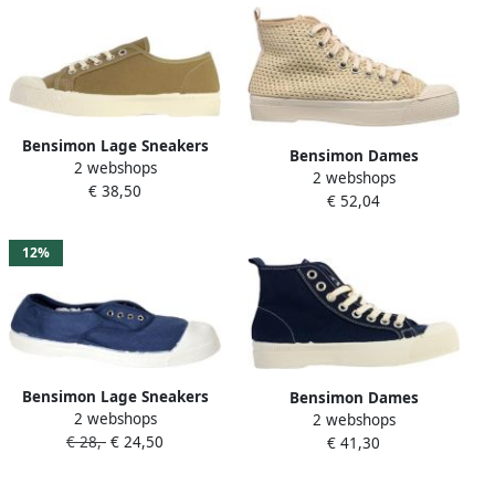
Bensimon Lage Sneakers
Bensimon Dames
2 webshops
188161
2 webshops
sportschoenen Stella Beige
€ 38,50
€ 52,04
Dames
12%
Bensimon Lage Sneakers
Bensimon Dames
2 webshops
2 webshops
52974
sportschoenen Stella b79
€ 28,-
€ 24,50
€ 41,30
Blauw Dames