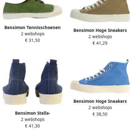
Bensimon Tennisschoenen
Bensimon Hoge Sneakers
2 webshops
met veters en Engelse
2 webshops
STELLA
€ 31,50
borduursels
€ 41,29
Bensimon Hoge Sneakers
2 webshops
Stella b79
Bensimon Stella-
€ 38,50
2 webshops
tennisschoenen met veters
€ 41,30