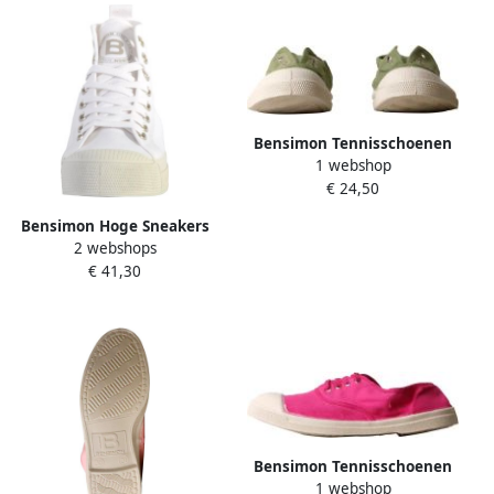
Bensimon Tennisschoenen
1 webshop
om aan te trekken
€ 24,50
Bensimon Hoge Sneakers
2 webshops
B79 MID
€ 41,30
Bensimon Tennisschoenen
1 webshop
met veters