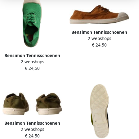
Bensimon Tennisschoenen
2 webshops
met veters
€ 24,50
Bensimon Tennisschoenen
2 webshops
met veters
€ 24,50
Bensimon Tennisschoenen
2 webshops
om aan te trekken
€ 24,50