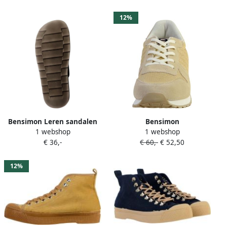
12%
Bensimon Leren sandalen
Bensimon
1 webshop
1 webshop
van Terre De Marins Imila
Hardloopschoenen
€ 36,-
€ 60,-
€ 52,50
12%