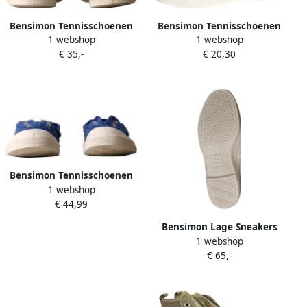
Bensimon Tennisschoenen
Bensimon Tennisschoenen
1 webshop
1 webshop
met veters
met veters
€ 35,-
€ 20,30
Bensimon Tennisschoenen
1 webshop
om aan te trekken
€ 44,99
Bensimon Lage Sneakers
1 webshop
LACET BRODERIE FEMME
€ 65,-