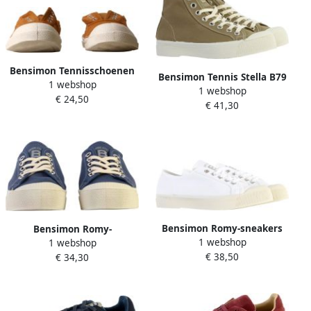
Bensimon Tennisschoenen
Bensimon Tennis Stella B79
1 webshop
om aan te trekken
1 webshop
€ 24,50
€ 41,30
Bensimon Romy-sneakers
Bensimon Romy-
1 webshop
1 webshop
met veters
tennisschoenen met veters
€ 38,50
€ 34,30