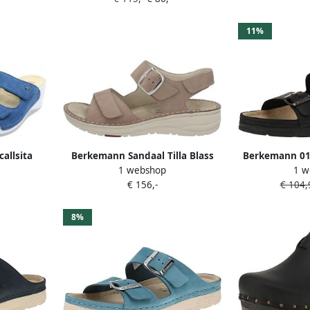
11%
allsita
Berkemann Sandaal Tilla Blass
Berkemann 0
1 webshop
1 w
r
Rose Nubuk 2 3
Heren muil
€ 156,-
€ 104,
8%