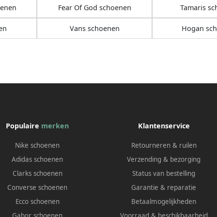
oenen
Fear Of God schoenen
Tamaris s
en
Vans schoenen
Hogan sc
Populaire
merken
Klantenservice
Nike schoenen
Retourneren & ruilen
Adidas schoenen
Verzending & bezorging
Clarks schoenen
Status van bestelling
Converse schoenen
Garantie & reparatie
Ecco schoenen
Betaalmogelijkheden
Gabor schoenen
Voorraad & beschikbaarheid