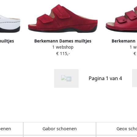
iltjes
Berkemann Dames muiltjes
Berkemann 
1 webshop
1 w
Fedora
Fra
€ 115,-
€
Pagina 1 van 4
oenen
Gabor schoenen
Geox sch