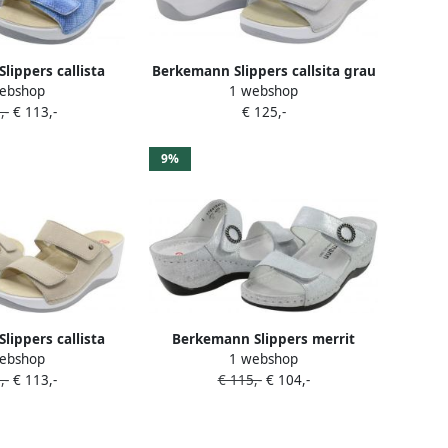
lippers callista
Berkemann Slippers callsita grau
ebshop
1 webshop
eans slipper
nubuk slipper
,-
€ 113,-
€ 125,-
9%
lippers callista
Berkemann Slippers merrit
ebshop
1 webshop
ge slipper
gunsilver leder slipper
,-
€ 113,-
€ 115,-
€ 104,-