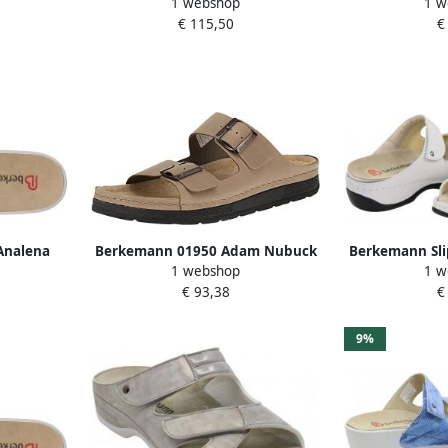
1 webshop
1 w
muiltje
€ 115,50
€
Analena
Berkemann 01950 Adam Nubuck
Berkemann Sli
1 webshop
1 w
rig en
Herenpantoffel 734-zand
perlato
€ 93,38
€
9%