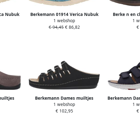
ca Nubuk
Berkemann 01914 Verica Nubuk
Berke n en cl
1 webshop
1 w
320-
Damesschoenen 348-Caribisch
€ 94,45
€ 86,82
€
blauw
iltjes
Berkemann Dames muiltjes
Berkemann Dam
1 webshop
1 w
Hassel
€ 102,95
€