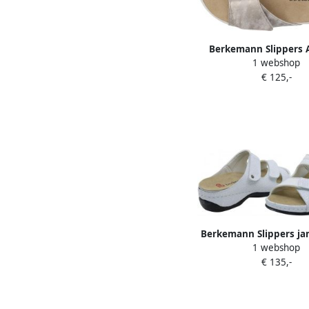
Berkemann Slippers 
1 webshop
04504-776 Bronskleu
€ 125,-
Berkemann Slippers ja
1 webshop
stretch slippe
€ 135,-