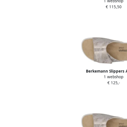
1 webshop
muiltje
€ 115,50
Berkemann Slippers 
1 webshop
04504-776 Bronskleu
€ 125,-