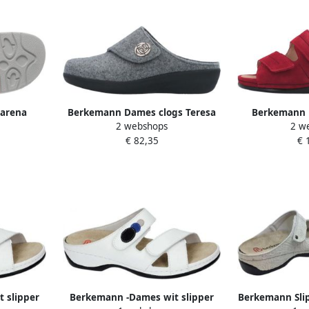
arena
Berkemann Dames clogs Teresa
Berkemann 
2 webshops
2 w
js-nubuck
F
€ 82,35
€ 
 slipper
Berkemann -Dames wit slipper
Berkemann Sli