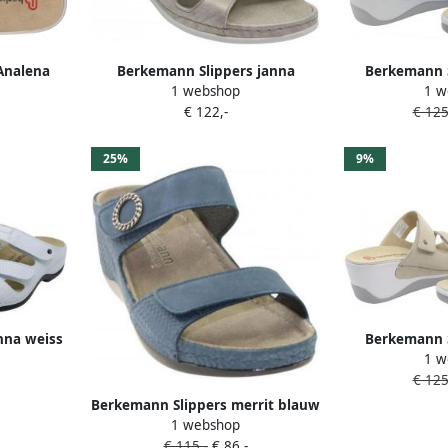
Analena
Berkemann Slippers janna
Berkemann S
1 webshop
1 w
rig en
altsilber slipper
washed j
€ 122,-
€ 125
25%
9%
nna weiss
Berkemann S
1 w
r
sandbei
€ 125
Berkemann Slippers merrit blauw
1 webshop
nubuk slipper
€ 115,-
€ 86,-