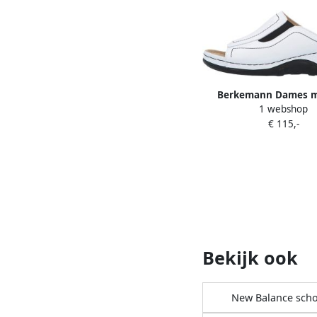
Berkemann Dames mu
1 webshop
Isabella
€ 115,-
Bekijk ook
New Balance sch