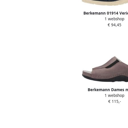
Berkemann 01914 Veri
1 webshop
Damesschoenen 
€ 94,45
Donkerblauw
Berkemann Dames mu
1 webshop
Isabella
€ 115,-