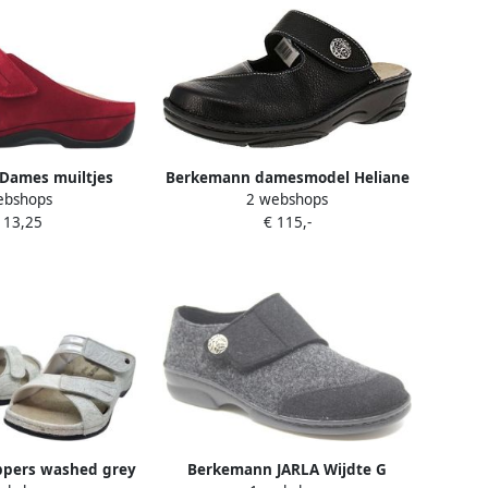
Dames muiltjes
Berkemann damesmodel Heliane
ebshops
2 webshops
edora
slipper 03457-982 Zwart
113,25
€ 115,-
Sportnappa stretch (G-I) 1 2 en
ppers washed grey
Berkemann JARLA Wijdte G