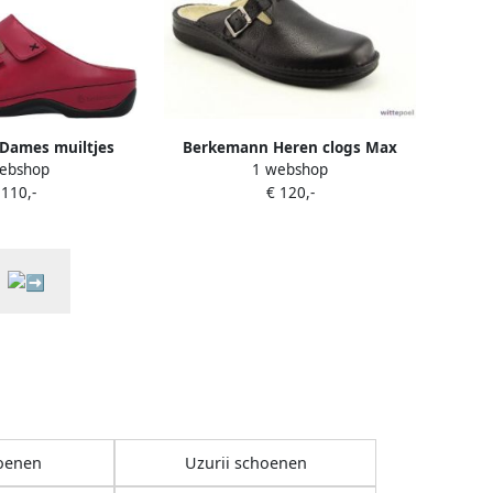
Dames muiltjes
Berkemann Heren clogs Max
ebshop
1 webshop
nziska
 110,-
€ 120,-
oenen
Uzurii schoenen