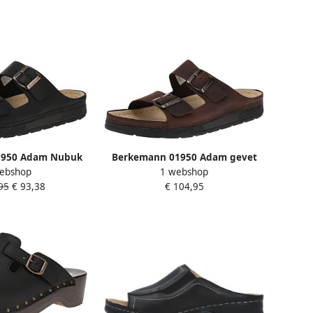
1950 Adam Nubuk
Berkemann 01950 Adam gevet
ebshop
1 webshop
tjes 910-Zwart
leer Herenmuiltje 453-Mocha
95
€ 93,38
€ 104,95