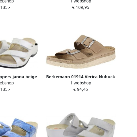
ebshop
1 webshop
linen
 135,-
€ 109,95
ppers janna beige
Berkemann 01914 Verica Nubuck
ebshop
1 webshop
 stretch sl
Damespantoffel 734-zand
 135,-
€ 94,45