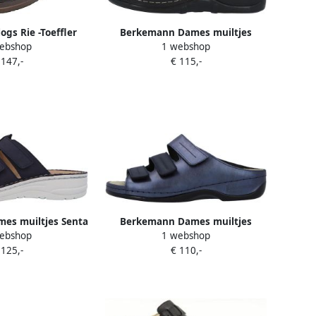
ogs Rie -Toeffler
Berkemann Dames muiltjes
ebshop
1 webshop
Isabella
 147,-
€ 115,-
es muiltjes Senta
Berkemann Dames muiltjes
ebshop
1 webshop
Andrea
 125,-
€ 110,-