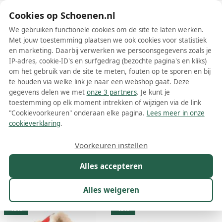
Schoenen.nl
Cookies op Schoenen.nl
We gebruiken functionele cookies om de site te laten werken.
Met jouw toestemming plaatsen we ook cookies voor statistiek
en marketing. Daarbij verwerken we persoonsgegevens zoals je
IP-adres, cookie-ID's en surfgedrag (bezochte pagina's en kliks)
om het gebruik van de site te meten, fouten op te sporen en bij
Wis filters
Alle filters
te houden via welke link je naar een webshop gaat. Deze
gegevens delen we met
onze 3 partners
. Je kunt je
Bernardino schoenen
toestemming op elk moment intrekken of wijzigen via de link
"Cookievoorkeuren" onderaan elke pagina.
Lees meer in onze
Meer lezen
cookieverklaring
.
Pantoffels
Sloffen
Sneakers
Voorkeuren instellen
Alles accepteren
Maat
Merk
1
Kleur
Prijs
Geslacht
M
Alles weigeren
132 resultaten:
40%
40%