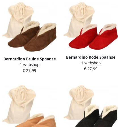
Bernardino Rode Spaanse
Bernardino Bruine Spaanse
1 webshop
sloffen pantoffels van echt
1 webshop
sloffen pantoffels van echt
€ 27,99
leer suede met handige
€ 27,99
leer suede voor met
opbergzak Voor
handige opbergzak