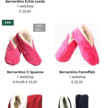
Bernardino Echte suede
1 webshop
Spaanse sloffen dames
€ 29,99
Rood
34%
Bernardino ® Spaanse
Bernardino Pantoffels
1 webshop
1 webshop
sloffen Roze 100% Wol
kinderen Sloffen Kinderen
€ 31,95
€ 20,95
€ 20,95
Roze