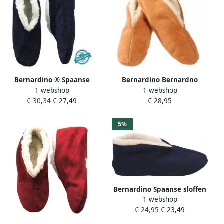
Bernardino ® Spaanse
Bernardino Bernardno
1 webshop
1 webshop
Sloffen Blauw blauw
Spaanse Sloffen Unisex
€ 30,34
€ 27,49
€ 28,95
Beige 100% wol
5%
Bernardino Spaanse sloffen
1 webshop
41 Navy
€ 24,95
€ 23,49