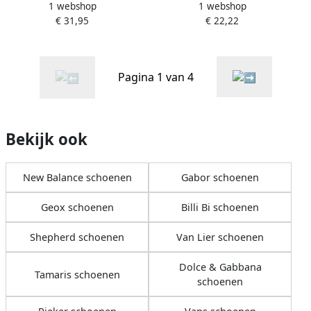
1 webshop
1 webshop
sloffen Bernardino 100%
sloffen pantoffels navy
€ 31,95
€ 22,22
Wol Roze
Pagina 1 van 4
Bekijk ook
New Balance schoenen
Gabor schoenen
Geox schoenen
Billi Bi schoenen
Shepherd schoenen
Van Lier schoenen
Dolce & Gabbana
Tamaris schoenen
schoenen