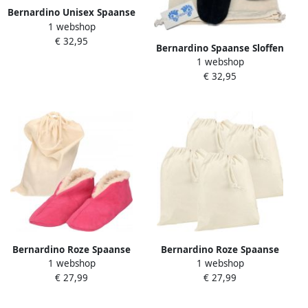
Bernardino Unisex Spaanse
1 webshop
Sloffen 100% Wol Bruin incl.
€ 32,95
opbergzak
Bernardino Spaanse Sloffen
1 webshop
Wollen Sloffen 100% Wol
€ 32,95
Zwart incl. opbergzak
Bernardino Roze Spaanse
Bernardino Roze Spaanse
1 webshop
1 webshop
sloffen pantoffels van echt
kinder sloffen pantoffels
€ 27,99
€ 27,99
leer suede met handige
van echt leer suede met
opbergzak Voor
handige opbergzak Voor
kinderen