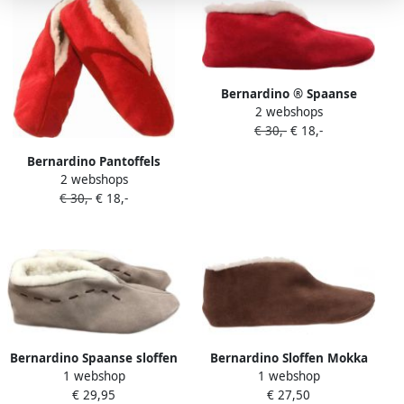
Bernardino ® Spaanse
2 webshops
Sloffen 100% Wol Rood
€ 30,-
€ 18,-
Bernardino Pantoffels
2 webshops
Kinderen Spaanse Sloffen
€ 30,-
€ 18,-
Rood
Bernardino Spaanse sloffen
Bernardino Sloffen Mokka
1 webshop
1 webshop
100% Wol Beige
Unisex
€ 29,95
€ 27,50