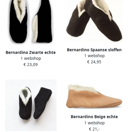
Bernardino Spaanse sloffen
Bernardino Zwarte echte
1 webshop
® 100% Wol Spaanse Sloffen
1 webshop
suede Spaanse sloffen
€ 24,95
Zwart
€ 23,09
heren Zwart
Bernardino Beige echte
1 webshop
suede Spaanse sloffen
€ 21,-