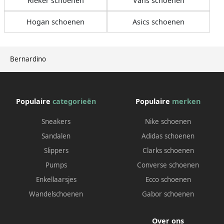
Rieker schoenen
Vans schoenen
Hogan schoenen
Asics schoenen
Bernardino
Populaire
categorieën
Populaire
merken
Sneakers
Nike schoenen
Sandalen
Adidas schoenen
Slippers
Clarks schoenen
Pumps
Converse schoenen
Enkellaarsjes
Ecco schoenen
Wandelschoenen
Gabor schoenen
Over ons