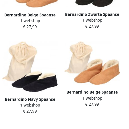
Bernardino Zwarte Spaanse
Bernardino Beige Spaanse
1 webshop
sloffen pantoffels van echt
1 webshop
kinder sloffen pantoffels
€ 27,99
leer suede voor met
€ 27,99
van echt leer suede met
handige opbergzak
handige opbergzak Voor
kinderen
Bernardino Beige Spaanse
1 webshop
sloffen pantoffels van echt
Bernardino Navy Spaanse
€ 27,99
leer suede voor met
1 webshop
kinder sloffen pantoffels
handige opbergzak
€ 27,99
van echt leer suede met
handige opbergzak Voor
kinderen