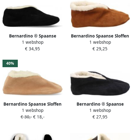
Bernardino ® Spaanse
Bernardino Spaanse Sloffen
1 webshop
1 webshop
sloffen 100% Wol Zwart
Unisex cognac 100% wol
€ 34,95
€ 29,25
zwart
40%
Bernardino Spaanse Sloffen
Bernardino ® Spaanse
1 webshop
1 webshop
Kids Beige 24
Sloffen 100% Wol zwart
€ 30,-
€ 18,-
€ 27,95