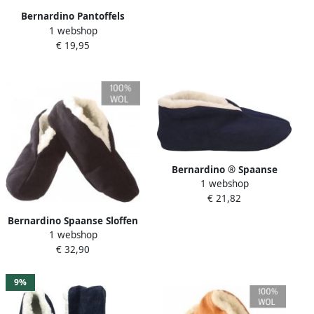
Bernardino Pantoffels
1 webshop
Kinderen Spaanse sloffen
€ 19,95
Blauw
Bernardino ® Spaanse
1 webshop
sloffen 100% wol
€ 21,82
donkerblauw Unisex
Bernardino Spaanse Sloffen
1 webshop
Unisex Navy 100% wol
€ 32,90
9%