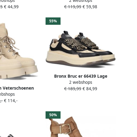
ebshops
2 webshops
ils Brown Dames
Bru-Te Stijl Green Dames
95
€ 44,99
€ 119,99
€ 59,98
55%
Bronx Bruc er 66439 Lage
2 webshops
sneakers Leren Sneaker Dames
n Veterschoenen
€ 189,99
€ 84,99
Zwart
ebshops
broken wit
,-
€ 114,-
50%