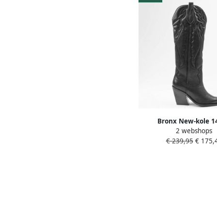
Bronx New-kole 1
2 webshops
Cowboylaarzen Wester
€ 239,95
€ 175,
Dames Zwart