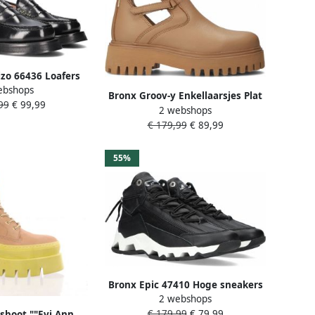
zo 66436 Loafers
ebshops
s Dames Zwart
Bronx Groov-y Enkellaarsjes Plat
99
€ 99,99
2 webshops
cognac
€ 179,99
€ 89,99
55%
Bronx Epic 47410 Hoge sneakers
2 webshops
Leren Sneaker Dames Zwart
€ 179,99
€ 79,99
boot ""Evi Ann