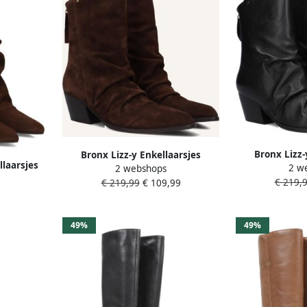
Bronx Lizz-
Bronx Lizz-y Enkellaarsjes
laarsjes
2 w
2 webshops
Enkelboots met
Enkelboots met rits Dames Bruin
Bruin
€ 219,
€ 219,99
€ 109,99
49%
49%