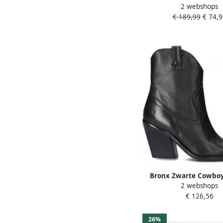
2 webshops
Hoog lila
€ 189,99
€ 74,9
Bronx Zwarte Cowboy
2 webshops
New kole 3421
€ 126,56
26%