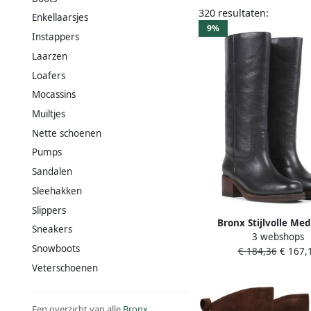
320 resultaten:
Enkellaarsjes
9%
Instappers
Laarzen
Loafers
Mocassins
Muiltjes
Nette schoenen
Pumps
Sandalen
Sleehakken
Slippers
Bronx Stijlvolle Me
Sneakers
3 webshops
Laarzen Black D
Snowboots
€ 184,36
€ 167,
Veterschoenen
Een overzicht van alle
Bronx