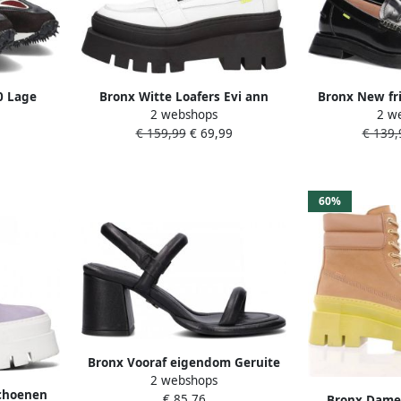
0 Lage
Bronx Witte Loafers Evi ann
Bronx New fri
2 webshops
2 w
er Dames
66433
Instapper
€ 159,99
€ 69,99
€ 139,
60%
Bronx Vooraf eigendom Geruite
2 webshops
Stoffen Tas Black Dames
schoenen
€ 85,76
Bronx Dames