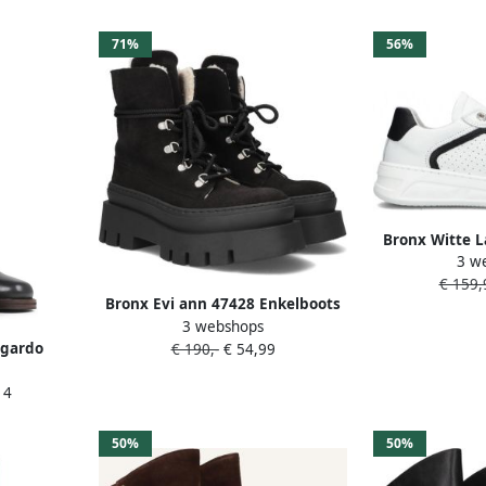
71%
56%
Bronx Witte L
3 w
Cosm
€ 159,
Bronx Evi ann 47428 Enkelboots
3 webshops
Enkellaarsjes Dames Zwart
dgardo
€ 190,-
€ 54,99
ames
14
50%
50%