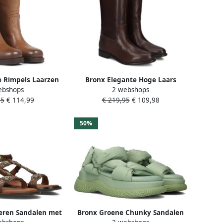
le Rimpels Laarzen
Bronx Elegante Hoge Laars
ebshops
2 webshops
n Dames
koffieboon Brown Dames
95
€ 114,99
€ 219,95
€ 109,98
50%
eren Sandalen met
Bronx Groene Chunky Sandalen