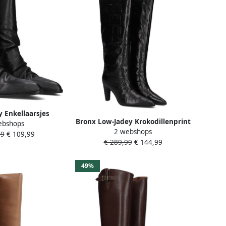
y Enkellaarsjes
Bronx Low-Jadey Krokodillenprint
ebshops
 rits Dames Zwart
2 webshops
Hoge Laarzen
99
€ 109,99
€ 289,99
€ 144,99
49%