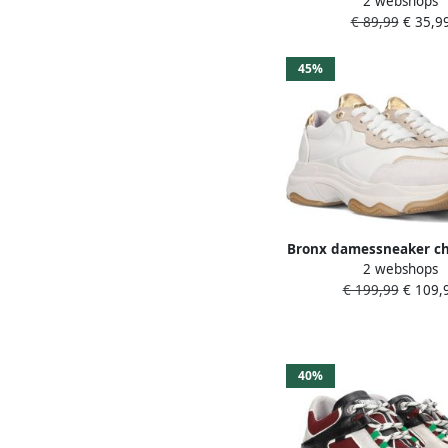
2 webshops
Delan-y 8520-
€ 89,99
€ 35,9
45%
Bronx damessneaker ch
2 webshops
66456 BAISLEY beig
€ 199,99
€ 109,
40%