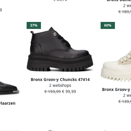
2 w
47421"" 
9
€ 189,
37%
60%
Bronx Groov-y Chuncks 47414
2 webshops
Veterschoenen Dames Zwart
Bronx Groov-y
€ 159,99
€ 99,99
2 w
Laarzen Met V
€ 139,
laarzen
5