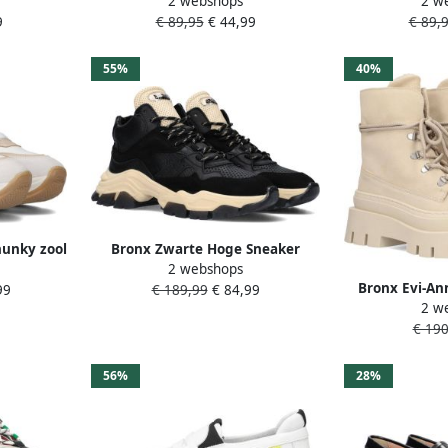
2 webshops
2 w
m
antiek goud Yellow Dames
Gouden Deta
9
€ 89,95
€ 44,99
€ 89,
55%
40%
unky zool
Bronx Zwarte Hoge Sneaker
2 webshops
e zwart
Tayke-over 47309
Bronx Evi-An
99
€ 189,99
€ 84,99
2 w
Hoog ge
€ 190
56%
28%