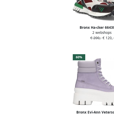
Bronx Ha-cker 6643
2 webshops
sneakers Leren Sneak
€ 200,-
€ 120,-
Grijs
60%
Bronx Evi-Ann Veter