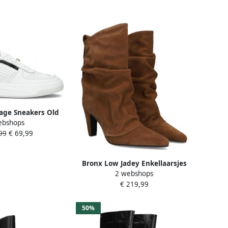
age Sneakers Old
ebshops
o 66425
99
€ 69,99
Bronx Low Jadey Enkellaarsjes
2 webshops
Enkelboots Dames Bruin
€ 219,99
50%