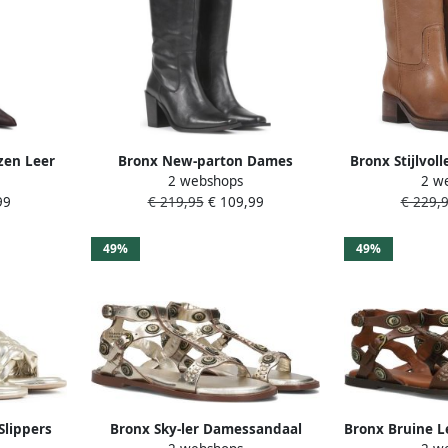
zen Leer
Bronx New-parton Dames
Bronx Stijlvol
2 webshops
2 w
Laarzen Zwart
Brow
99
€ 219,95
€ 109,99
€ 229,
49%
49%
Slippers
Bronx Sky-ler Damessandaal
Bronx Bruine L