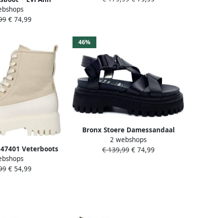
ebshops
naturel geel
99
€ 74,99
46%
Bronx Stoere Damessandaal
2 webshops
""Groov-y Sandal Buckle"" zwart
 47401 Veterboots
€ 139,99
€ 74,99
ebshops
eters Dames Camel
99
€ 54,99