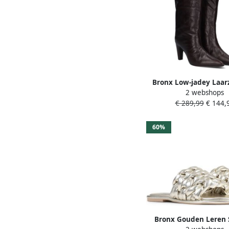
Bronx Low-jadey Laar
2 webshops
Dames Bruin
€ 289,99
€ 144,
60%
Bronx Gouden Leren 