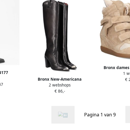
Bronx dames 
4177
1 w
Jae-yy triple
n Laarzen
Bronx New-Americana
€ 
47
2 webshops
Haklaarzen voor Vrouwen Black
€ 86,-
Dames
Pagina 1 van 9