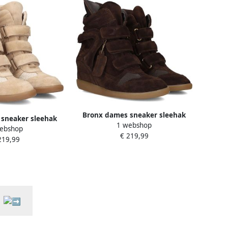
Bronx dames sneaker sleehak
sneaker sleehak
1 webshop
Jae-yy triple strap suede bruin
ebshop
 strap suede beige
€ 219,99
219,99