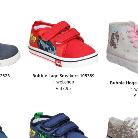
12523
Bubble Lage Sneakers 105389
1 webshop
Bubble Hoge 
€ 37,95
1 w
€