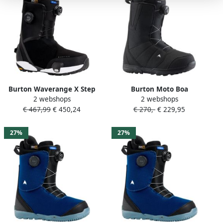
Burton Waverange X Step
Burton Moto Boa
2 webshops
2 webshops
On Wide Snowboard
Snowboard Schoenen Zwart
€ 467,99
€ 450,24
€ 270,-
€ 229,95
Schoenen Zwart 27.0 Man
28.0 Man
27%
27%