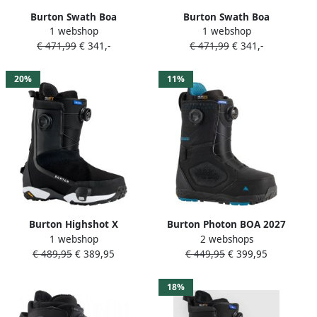
Burton Swath Boa
Burton Swath Boa
1 webshop
1 webshop
Snowboard Schoenen Blauw
Snowboard Schoenen Blauw
€ 471,99
€ 341,-
€ 471,99
€ 341,-
28.5 Man
29.5 Man
20%
11%
Burton Highshot X
Burton Photon BOA 2027
1 webshop
2 webshops
Snowboardschoenen Voor
Snowboard Schoenen zwart
€ 489,95
€ 389,95
€ 449,95
€ 399,95
Bindingen Zwart 27.5 Man
18%