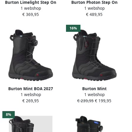
Burton Limelight Step On
Burton Photon Step On
1 webshop
1 webshop
Boa Snowboardschoen
2024 Snowboard Schoenen
€ 369,95
€ 489,95
Dames Zwart
zwart
16%
Burton Mint BOA 2027
Burton Mint
1 webshop
1 webshop
Snowboard Schoenen zwart
Snowboardschoen Dames
€ 269,95
€ 239,95
€ 199,95
Zwart Donkergrijs
8%