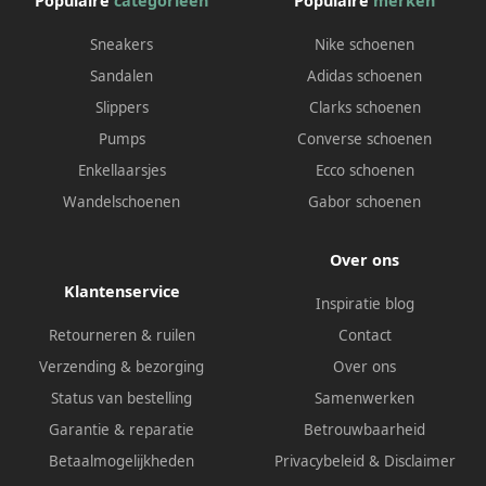
Populaire
categorieën
Populaire
merken
Sneakers
Nike schoenen
Sandalen
Adidas schoenen
Slippers
Clarks schoenen
Pumps
Converse schoenen
Enkellaarsjes
Ecco schoenen
Wandelschoenen
Gabor schoenen
Over ons
Klantenservice
Inspiratie blog
Retourneren & ruilen
Contact
Verzending & bezorging
Over ons
Status van bestelling
Samenwerken
Garantie & reparatie
Betrouwbaarheid
Betaalmogelijkheden
Privacybeleid
&
Disclaimer