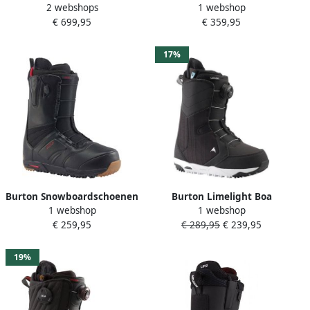
2 webshops
1 webshop
2027 Snowboard Schoenen
Snowboardschoenen dames
€ 699,95
€ 359,95
zwart
17%
Burton Snowboardschoenen
Burton Limelight Boa
1 webshop
1 webshop
heren
Snowboardschoenen dames
€ 259,95
€ 289,95
€ 239,95
19%