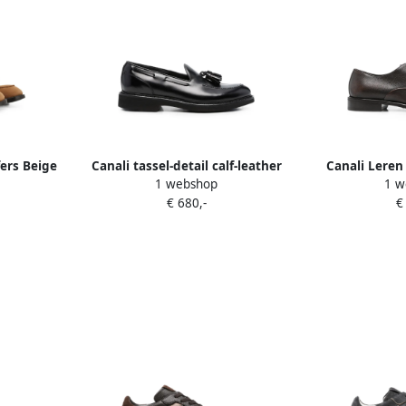
fers Beige
Canali tassel-detail calf-leather
Canali Leren
1 webshop
1 w
loafers Zwart
B
€ 680,-
€