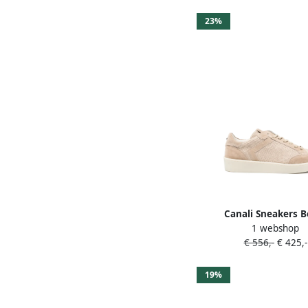
23%
Canali Sneakers B
1 webshop
€ 556,-
€ 425,-
19%