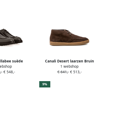
llabee suède
Canali Desert laarzen Bruin
ebshop
1 webshop
oenen Blauw
,-
€ 548,-
€ 641,-
€ 513,-
9%