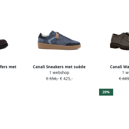
afers met
Canali Sneakers met suède
Canali Wa
1 webshop
1 w
vlakken Blauw
vetersch
€ 556,-
€ 425,-
€ 685
20%