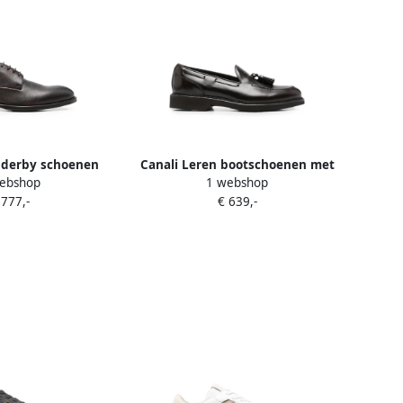
 derby schoenen
Canali Leren bootschoenen met
ebshop
1 webshop
ruin
kwastje Bruin
 777,-
€ 639,-