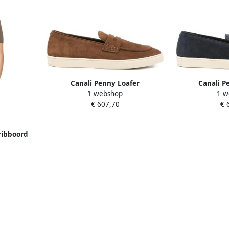
Canali Penny Loafer
Canali P
1 webshop
1 w
€ 607,70
€ 
 ribboord