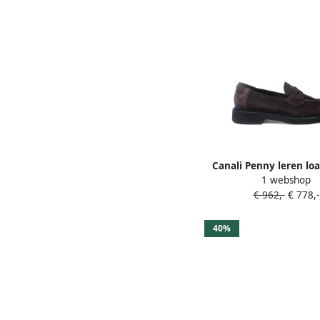
Canali Penny leren lo
1 webshop
vlakken Bruin
€ 962,-
€ 778,-
40%