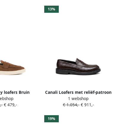
13%
y loafers Bruin
Canali Loafers met reliëf-patroon
ebshop
1 webshop
Bruin
,-
€ 479,-
€ 1.054,-
€ 911,-
19%