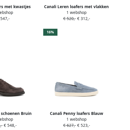
rs met kwastjes
Canali Leren loafers met vlakken
ebshop
1 webshop
ruin
Bruin
 547,-
€ 520,-
€ 312,-
16%
 schoenen Bruin
Canali Penny loafers Blauw
ebshop
1 webshop
,-
€ 548,-
€ 627,-
€ 523,-