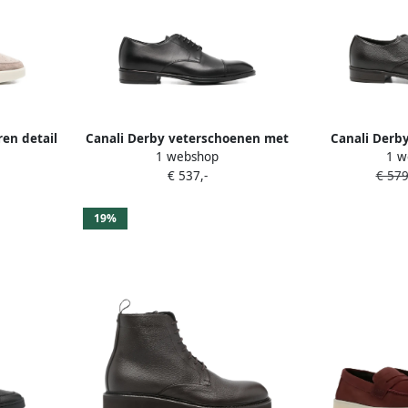
ren detail
Canali Derby veterschoenen met
Canali Derb
1 webshop
1 w
bewerkte neus Zwart
B
€ 537,-
€ 579
19%