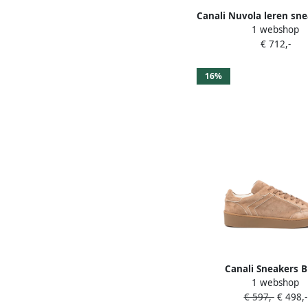
Canali Nuvola leren sn
1 webshop
vlakken Zwar
€ 712,-
16%
Canali Sneakers B
1 webshop
€ 597,-
€ 498,-