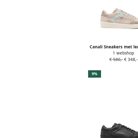
Canali Sneakers met le
1 webshop
Beige
€ 580,-
€ 348,-
9%