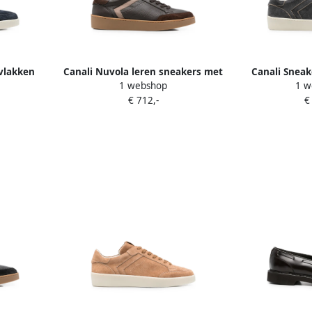
vlakken
Canali Nuvola leren sneakers met
Canali Sneak
1 webshop
1 w
vlakken Bruin
€ 712,-
€