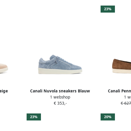
23%
eige
Canali Nuvola sneakers Blauw
Canali Penn
1 webshop
1 w
€ 353,-
€ 627
23%
20%