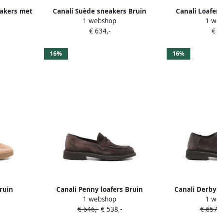
eakers met
Canali Suède sneakers Bruin
Canali Loafe
1 webshop
1 w
t
B
€ 634,-
€
16%
16%
ruin
Canali Penny loafers Bruin
Canali Derby
1 webshop
1 w
€ 646,-
€ 538,-
€ 657