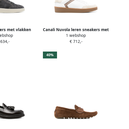
ers met vlakken
Canali Nuvola leren sneakers met
ebshop
1 webshop
Grijs
vlakken Wit
 634,-
€ 712,-
40%