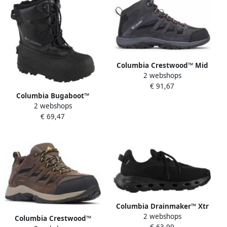
Columbia Crestwood™ Mid
2 webshops
Waterproof
€ 91,67
Wandelschoenen Grijs Man
Columbia Bugaboot™
2 webshops
Laarzen Zwart
€ 69,47
Columbia Drainmaker™ Xtr
2 webshops
Wandelschoenen Zwart
Columbia Crestwood™