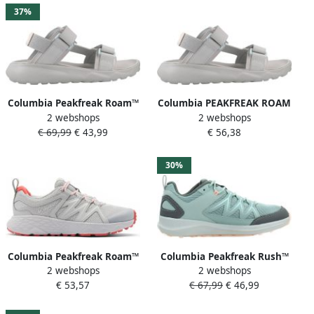
37%
Columbia Peakfreak Roam™
Columbia PEAKFREAK ROAM
2 webshops
2 webshops
Sandalen Grijs Vrouw
SANDAL WM Grijs
€ 69,99
€ 43,99
€ 56,38
30%
Columbia Peakfreak Roam™
Columbia Peakfreak Rush™
2 webshops
2 webshops
Wandelschoenen Grijs 1 2
Wandelschoenen Groen
€ 53,57
€ 67,99
€ 46,99
Vrouw