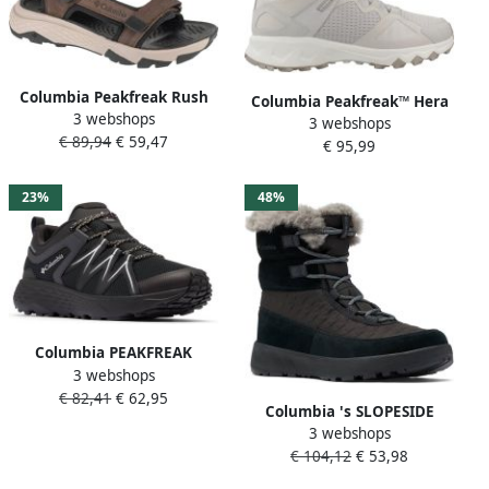
Columbia Peakfreak Rush
Columbia Peakfreak™ Hera
3 webshops
Sandaal LEA Heren 2121251
3 webshops
Mid Outdry™
€ 89,94
€ 59,47
231 Cordovan Pebble
€ 95,99
Wandelschoenen Grijs 1 2
Vrouw
23%
48%
Columbia PEAKFREAK
3 webshops
ROAM™ WATERPROOF Heren
€ 82,41
€ 62,95
Wandelschoenen Black
Columbia 's SLOPESIDE
Silver Grey
3 webshops
PEAK LUXE Boots Winter
€ 104,12
€ 53,98
Shoes 2104991