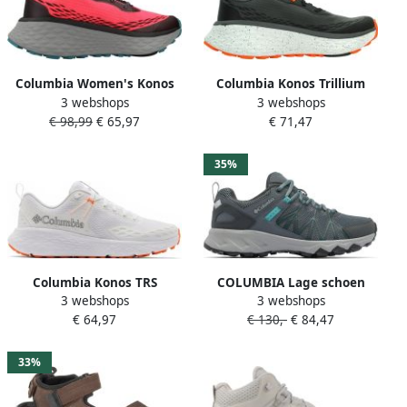
Columbia Women's Konos
Columbia Konos Trillium
3 webshops
3 webshops
Trillium ATR
ATR Multisportschoenen
€ 98,99
€ 65,97
€ 71,47
Multisportschoenen rood
grijs
35%
Columbia Konos TRS
COLUMBIA Lage schoen
3 webshops
3 webshops
Multisportschoenen grijs
'PEAKFREAK II'
€ 64,97
€ 130,-
€ 84,47
hemelsblauw donkergrijs
smaragd zwart
33%