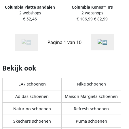
Columbia Platte sandalen
Columbia Konos™ Trs
2 webshops
2 webshops
Sandales Konos Hiker 2-
Outdry™ Wandelschoenen
€ 52,46
€ 106,99
€ 82,99
Strap pour randonnée
Grijs 1 2 Vrouw
femme
Pagina 1 van 10
Bekijk ook
EA7 schoenen
Nike schoenen
Adidas schoenen
Maison Margiela schoenen
Naturino schoenen
Refresh schoenen
Skechers schoenen
Puma schoenen