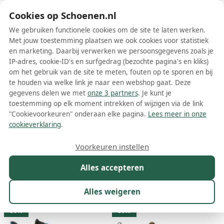
Schoenen.nl
Cookies op Schoenen.nl
We gebruiken functionele cookies om de site te laten werken.
Met jouw toestemming plaatsen we ook cookies voor statistiek
en marketing. Daarbij verwerken we persoonsgegevens zoals je
IP-adres, cookie-ID's en surfgedrag (bezochte pagina's en kliks)
om het gebruik van de site te meten, fouten op te sporen en bij
Wis filters
Alle filters
te houden via welke link je naar een webshop gaat. Deze
gegevens delen we met
onze 3 partners
. Je kunt je
Columbia schoenen
toestemming op elk moment intrekken of wijzigen via de link
"Cookievoorkeuren" onderaan elke pagina.
Lees meer in onze
Meer lezen
cookieverklaring
.
Boots
Enkellaarsjes
Laarzen
Muiltjes
Nette schoenen
Voorkeuren instellen
Alles accepteren
Maat
Merk
1
Kleur
Prijs
Geslacht
M
Alles weigeren
909 resultaten:
50%
30%