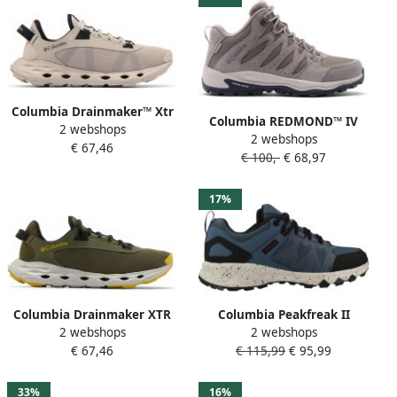
Columbia Drainmaker™ Xtr
Columbia REDMOND™ IV
2 webshops
Wandelschoenen Beige 1 2
2 webshops
MID WATERPROOF Heren
€ 67,46
Vrouw
€ 100,-
€ 68,97
Wandelschoenen Kettle
Shark
17%
Columbia Drainmaker XTR
Columbia Peakfreak II
2 webshops
2 webshops
Watersportschoenen
Outdry Multisportschoenen
€ 67,46
€ 115,99
€ 95,99
olijfgroen
blauw
33%
16%