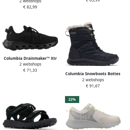
€ 63,99
Man
2 webshops
Waterproof
€ 82,99
Wandelschoenen Bruin Man
Columbia Drainmaker™ Xtr
2 webshops
Wandelschoenen Zwart 1 2
€ 71,33
Man
Columbia Snowboots Bottes
2 webshops
de neige Minx Shorty IV
€ 91,67
Noir
22%