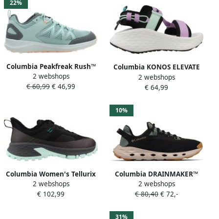
22%
Columbia Peakfreak Rush™
Columbia KONOS ELEVATE
2 webshops
Wandelschoenen Groen
2 webshops
STRAP SAND Violet
€ 60,99
€ 46,99
€ 64,99
10%
Columbia Women's Tellurix
Columbia DRAINMAKER™
2 webshops
2 webshops
Titanium Outdry
XTR Heren Wandelschoenen
€ 102,99
€ 80,40
€ 72,-
Multisportschoenen grijs
Pond Black
31%