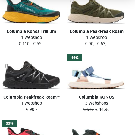
Columbia Konos Trillium
Columbia PeakFreak Roam
1 webshop
1 webshop
ATR wandelschoenen petrol
Waterproof
€ 110,-
€ 55,-
€ 90,-
€ 63,-
geel
wandelschoenen olijfgroen
zand
16%
Columbia Peakfreak Roam™
Columbia KONOS
1 webshop
3 webshops
Waterproof
GLOBETROT™ Dames
€ 90,-
€ 54,-
€ 44,96
wandelschoenen zwart
Sandalen Blue Dusk Peach
zilvergrijs
Quartz
33%