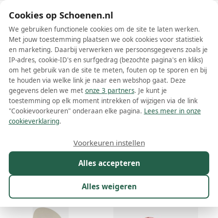
Schoenen.nl
Cookies op Schoenen.nl
We gebruiken functionele cookies om de site te laten werken.
Met jouw toestemming plaatsen we ook cookies voor statistiek
en marketing. Daarbij verwerken we persoonsgegevens zoals je
IP-adres, cookie-ID's en surfgedrag (bezochte pagina's en kliks)
om het gebruik van de site te meten, fouten op te sporen en bij
Wis filters
Alle filters
te houden via welke link je naar een webshop gaat. Deze
gegevens delen we met
onze 3 partners
. Je kunt je
Copacabana schoenen
toestemming op elk moment intrekken of wijzigen via de link
"Cookievoorkeuren" onderaan elke pagina.
Lees meer in onze
Meer lezen
cookieverklaring
.
Sandalen
Slippers
Voorkeuren instellen
Alles accepteren
Maat
Merk
1
Kleur
Prijs
Geslacht
M
Alles weigeren
13 resultaten: