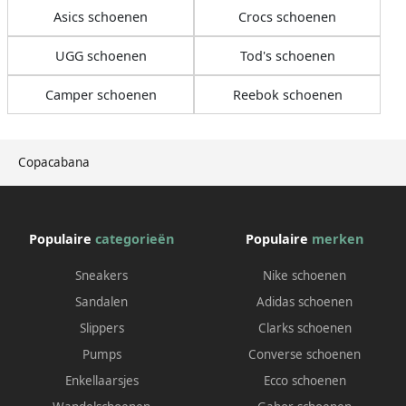
Asics schoenen
Crocs schoenen
UGG schoenen
Tod's schoenen
Camper schoenen
Reebok schoenen
Copacabana
Populaire
categorieën
Populaire
merken
Sneakers
Nike schoenen
Sandalen
Adidas schoenen
Slippers
Clarks schoenen
Pumps
Converse schoenen
Enkellaarsjes
Ecco schoenen