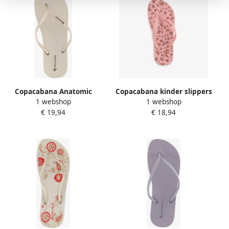
Copacabana Anatomic
Copacabana kinder slippers
1 webshop
1 webshop
Classic II dames
met hartjes roze
€ 19,94
€ 18,94
teenslippers beige