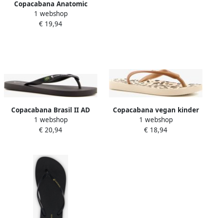
Copacabana Anatomic
1 webshop
Classic II dames
€ 19,94
teenslippers roze
Copacabana Brasil II AD
Copacabana vegan kinder
1 webshop
1 webshop
heren teenslippers zwart
teenslippers luipaardprint
€ 20,94
€ 18,94
Goud