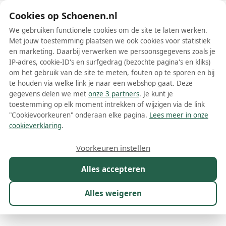
Schoenen.nl
Cookies op Schoenen.nl
We gebruiken functionele cookies om de site te laten werken.
Met jouw toestemming plaatsen we ook cookies voor statistiek
en marketing. Daarbij verwerken we persoonsgegevens zoals je
IP-adres, cookie-ID's en surfgedrag (bezochte pagina's en kliks)
om het gebruik van de site te meten, fouten op te sporen en bij
Wis filters
Alle filters
te houden via welke link je naar een webshop gaat. Deze
gegevens delen we met
onze 3 partners
. Je kunt je
Cycleur de luxe schoenen
toestemming op elk moment intrekken of wijzigen via de link
"Cookievoorkeuren" onderaan elke pagina.
Lees meer in onze
Fietsen is niet alleen een vorm van transport, maar ook een
cookieverklaring
.
manier van leven. Cycleur de Luxe schoenen vangen deze filosofie
in hun unieke en stijlvolle ontwerpen. Dit Belgische merk
Meer lezen
Voorkeuren instellen
onderscheidt zich door een combinatie van comfort, kwaliteit en
uitstraling, waardoor hun schoenen een populaire keuze zijn voor
Alles accepteren
Boots
Enkellaarsjes
Instappers
Laarzen
Loafers
Moc
zowel fietsers als niet-fietsers. Cycleur de Luxe biedt een breed
scala aan schoenen, waaronder sneakers, laarzen en
veterschoenen, zodat je altijd de perfecte schoen kunt vinden die
Alles weigeren
past bij jouw smaak en levensstijl.
Maat
Merk
1
Model
Kleur
Prijs
Ges