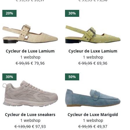
20%
30%
Cycleur de Luxe Lamium
Cycleur de Luxe Lamium
1 webshop
1 webshop
slingback loafers beige
leren slingback loafers met
€ 99,95
€ 79,96
€ 99,95
€ 69,96
studs limegroen
30%
50%
Cycleur de Luxe sneakers
Cycleur de Luxe Marigold
1 webshop
1 webshop
beige
suède loafers lichtblauw
€ 139,90
€ 97,93
€ 99,95
€ 49,97