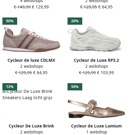
4 webshops
2 webshops
leren sneakers kaki
261542 pumice stone Beige
€ 149,99
€ 129,99
€ 129,95
€ 64,95
50%
20%
Cycleur de luxe CDLMX
Cycleur de Luxe RP3.2
2 webshops
2 webshops
261841 pumice stone Beige
sneakers lichtgrijs
€ 129,95
€ 64,95
€ 129,99
€ 103,99
12%
50%
Cycleur De Luxe Brink
Cycleur de Luxe Lamium
2 webshops
1 webshop
Sneakers Laag licht grijs
leren slingback loafers rosé