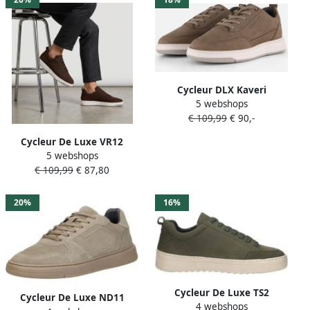
Cycleur DLX Kaveri
5 webshops
Veterschoenen Heren Taupe
€ 109,99
€ 90,-
Cycleur De Luxe VR12
5 webshops
Sneakers bruin Suede
€ 109,99
€ 87,80
20%
16%
Cycleur De Luxe TS2
Cycleur De Luxe ND11
4 webshops
Sneakers Laag Groen