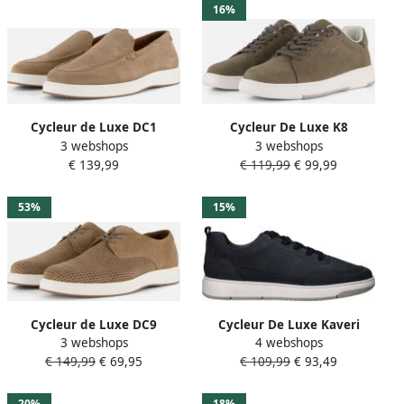
16%
Cycleur de Luxe DC1
Cycleur De Luxe K8
3 webshops
3 webshops
Instappers taupe Suède
Sneakers groen Leer
€ 139,99
€ 119,99
€ 99,99
53%
15%
Cycleur de Luxe DC9
Cycleur De Luxe Kaveri
3 webshops
4 webshops
Veterschoenen taupe Suède
Sneakers Laag Blauw
€ 149,99
€ 69,95
€ 109,99
€ 93,49
20%
18%