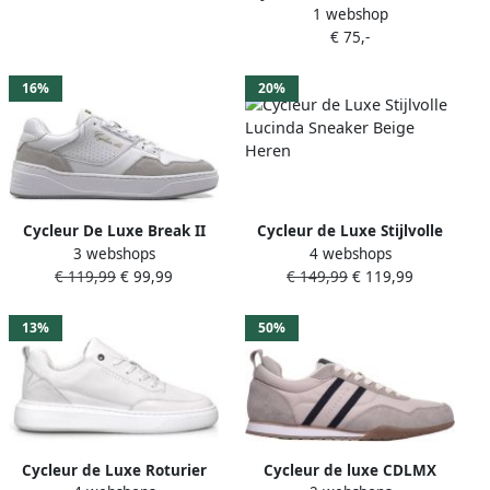
1 webshop
Castelo Black Dames
€ 75,-
16%
20%
Cycleur De Luxe Break II
Cycleur de Luxe Stijlvolle
3 webshops
4 webshops
Sneakers Laag Wit
Lucinda Sneaker Beige
€ 119,99
€ 99,99
€ 149,99
€ 119,99
Heren
13%
50%
Cycleur de Luxe Roturier
Cycleur de luxe CDLMX