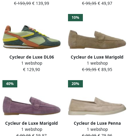
€ 159,99
€ 139,99
€ 99,95
€ 49,97
10%
Cycleur de Luxe DL06
Cycleur de Luxe Marigold
1 webshop
1 webshop
sneakers groen
suède loafers beige
€ 129,90
€ 99,95
€ 89,95
40%
20%
Cycleur de Luxe Marigold
Cycleur de Luxe Penna
1 webshop
1 webshop
suède loafers paars
suède loafers beige
€ 99,95
€ 59,97
€ 99,95
€ 79,96