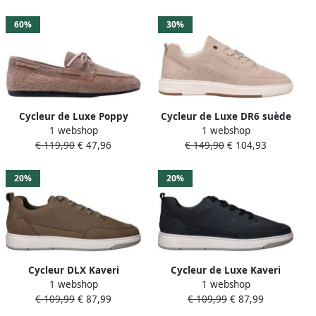
60%
30%
Cycleur de Luxe Poppy
Cycleur de Luxe DR6 suède
1 webshop
1 webshop
suède bootschoenen roze
sneakers beige
€ 119,90
€ 47,96
€ 149,90
€ 104,93
20%
20%
Cycleur DLX Kaveri
Cycleur de Luxe Kaveri
1 webshop
1 webshop
Veterschoenen Heren Taupe
nubuck sneakers
€ 109,99
€ 87,99
€ 109,99
€ 87,99
donkerblauw