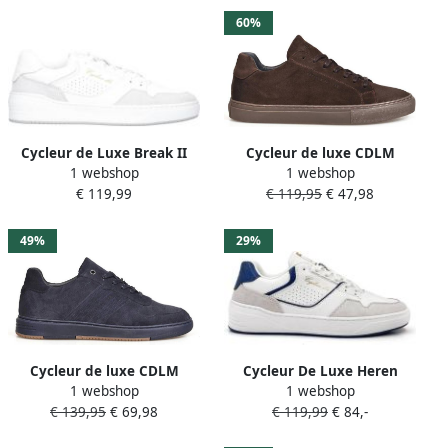
60%
Cycleur de Luxe Break II
Cycleur de luxe CDLM
1 webshop
1 webshop
leren sneakers wit
242230_50-50
€ 119,99
€ 119,95
€ 47,98
Veterschoenen
49%
29%
Cycleur de luxe CDLM
Cycleur De Luxe Heren
1 webshop
1 webshop
242014_Stripe
Sneaker Break II White True
€ 139,95
€ 69,98
€ 119,99
€ 84,-
Veterschoenen
Navy WIT