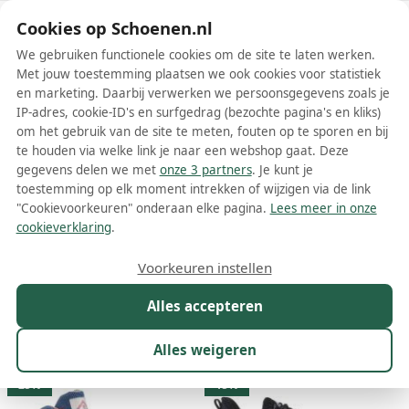
Schoenen.nl
Cookies op Schoenen.nl
We gebruiken functionele cookies om de site te laten werken.
Met jouw toestemming plaatsen we ook cookies voor statistiek
en marketing. Daarbij verwerken we persoonsgegevens zoals je
IP-adres, cookie-ID's en surfgedrag (bezochte pagina's en kliks)
om het gebruik van de site te meten, fouten op te sporen en bij
Wis filters
Alle filters
te houden via welke link je naar een webshop gaat. Deze
gegevens delen we met
onze 3 partners
. Je kunt je
Dachstein schoenen
toestemming op elk moment intrekken of wijzigen via de link
"Cookievoorkeuren" onderaan elke pagina.
Lees meer in onze
Meer lezen
cookieverklaring
.
Laarzen
Sneakers
Wandelschoenen
Voorkeuren instellen
Alles accepteren
Maat
Merk
1
Kleur
Prijs
Geslacht
M
Alles weigeren
40 resultaten:
25%
15%