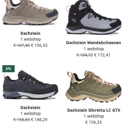
Dachstein
1 webshop
Dameswandelschoenen
Dachstein Wandelschoenen
€ 167,46
€ 156,33
Silvretta LC GTX
1 webshop
Silvretta MC GTX
€ 184,72
€ 172,41
6%
Dachstein
Dachstein Silvretta LC GTX
1 webshop
Dameswandelschoenen
1 webshop
WMN
€ 158,83
€ 148,29
Westgrat LC GTX
€ 156,33