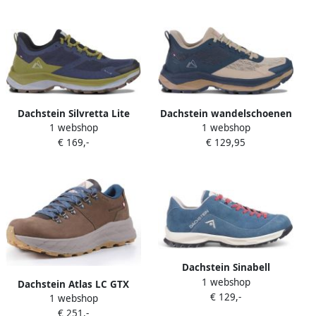
Dachstein Silvretta Lite
Dachstein wandelschoenen
1 webshop
1 webshop
wandelschoenen
beige blauw
€ 169,-
€ 129,95
donkerblauw
Dachstein Sinabell
1 webshop
wandelschoenen blauw
Dachstein Atlas LC GTX
€ 129,-
rood
1 webshop
1925 wandelschoenen bruin
€ 251,-
blauw