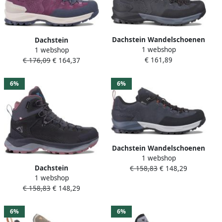
Dachstein Wandelschoenen
Dachstein
1 webshop
Westgrat MC GTX
1 webshop
Dameswandelschoenen
€ 161,89
€ 176,09
€ 164,37
Westgrat MC GTX
6%
6%
Dachstein Wandelschoenen
1 webshop
Westgrat LC GTX
Dachstein
€ 158,83
€ 148,29
1 webshop
Dameswandelschoenen
€ 158,83
€ 148,29
Silvretta MC GTX
6%
6%