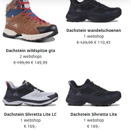
Dachstein wandelschoenen
1 webshop
zwart
€ 129,95
€ 110,45
Dachstein wildspitze gtx
2 webshops
1925 Lage wandelschoenen
€ 199,99
€ 149,99
heren Bruin
Dachstein Silvretta Lite LC
Dachstein Silvretta Lite
1 webshop
1 webshop
LFF wandelschoenen
wandelschoenen zwart
€ 169,-
€ 169,-
lichtgrijs zwart