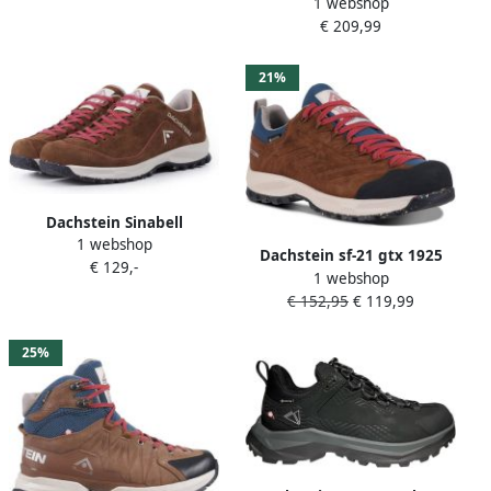
1 webshop
M wandelschoenen bruin
€ 209,99
21%
Dachstein Sinabell
1 webshop
wandelschoenen zand rood
Dachstein sf-21 gtx 1925
€ 129,-
1 webshop
wmn Lage wandelschoenen
€ 152,95
€ 119,99
dames Bruin
25%