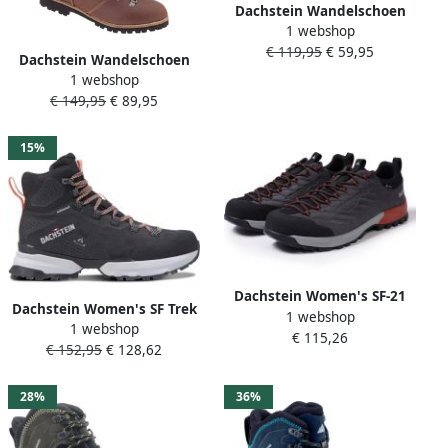
Dachstein Wandelschoen
1 webshop
Men Phil LC GTX Dark Blue
€ 119,95
€ 59,95
21
Dachstein Wandelschoen
1 webshop
Women Lotti Dark Brown
€ 149,95
€ 89,95
15%
Dachstein Women's SF-21
Dachstein Women's SF Trek
1 webshop
GTX Multisportschoenen
1 webshop
Guide MC WP
€ 115,26
blauw
€ 152,95
€ 128,62
Wandelschoenen grijs
28%
36%