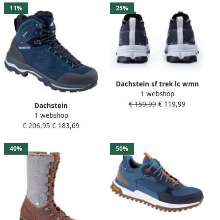
11%
25%
Dachstein sf trek lc wmn
1 webshop
Lage wandelschoenen
€ 159,99
€ 119,99
dames Blauw
Dachstein
1 webshop
Dameswandelschoenen
€ 206,95
€ 183,69
Sarstein GTX
40%
50%