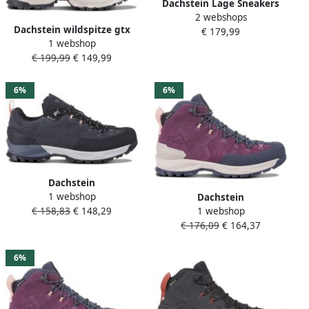
Dachstein Lage Sneakers
2 webshops
978649140C990
Dachstein wildspitze gtx
€ 179,99
1 webshop
1925w Lage
€ 199,99
€ 149,99
wandelschoenen dames
Bruin
6%
6%
Dachstein
1 webshop
Dameswandelschoenen
Dachstein
€ 158,83
€ 148,29
1 webshop
Westgrat LC GTX
Dameswandelschoenen
€ 176,09
€ 164,37
Westgrat MC GTX
6%