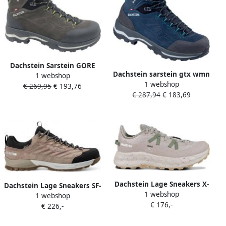
Dachstein Sarstein GORE
Dachstein sarstein gtx wmn
1 webshop
TEX Heren Wandelschoenen
1 webshop
Middelhoge
€ 269,95
€ 193,76
EU 42 5 UK 8 5 Donkergrijs
€ 287,94
€ 183,69
wandelschoenen dames
Blauw
Dachstein Lage Sneakers X-
Dachstein Lage Sneakers SF-
1 webshop
trail 03
1 webshop
21 GTX
€ 176,-
€ 226,-