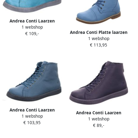
Andrea Conti Laarzen
1 webshop
Andrea Conti Platte laarzen
€ 109,-
1 webshop
€ 113,95
Andrea Conti Laarzen
Andrea Conti Laarzen
1 webshop
1 webshop
€ 103,95
€ 89,-