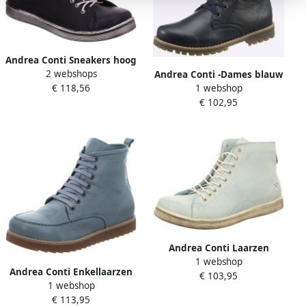
Andrea Conti Sneakers hoog
2 webshops
Andrea Conti -Dames blauw
€ 118,56
1 webshop
donker laarzen
€ 102,95
Andrea Conti Laarzen
1 webshop
Andrea Conti Enkellaarzen
€ 103,95
1 webshop
€ 113,95