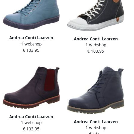
Andrea Conti Laarzen
Andrea Conti Laarzen
1 webshop
1 webshop
€ 103,95
€ 103,95
Andrea Conti Laarzen
Andrea Conti Laarzen
1 webshop
1 webshop
€ 103,95