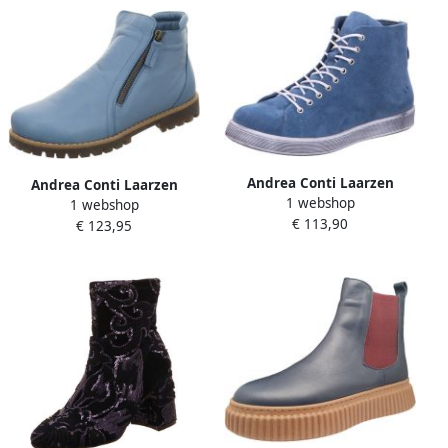
Andrea Conti Laarzen
Andrea Conti Laarzen
1 webshop
1 webshop
€ 113,90
€ 123,95