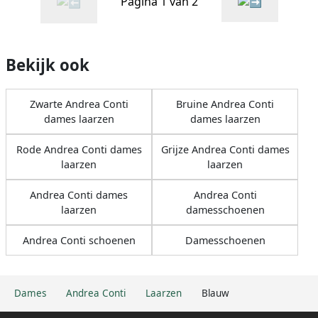
Pagina 1 van 2
Bekijk ook
Zwarte Andrea Conti
Bruine Andrea Conti
dames laarzen
dames laarzen
Rode Andrea Conti dames
Grijze Andrea Conti dames
laarzen
laarzen
Andrea Conti dames
Andrea Conti
laarzen
damesschoenen
Andrea Conti schoenen
Damesschoenen
Dames
Andrea Conti
Laarzen
Blauw