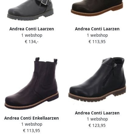
Andrea Conti Laarzen
Andrea Conti Laarzen
1 webshop
1 webshop
€ 134,-
€ 113,95
Andrea Conti Laarzen
Andrea Conti Enkellaarzen
1 webshop
1 webshop
€ 123,95
€ 113,95