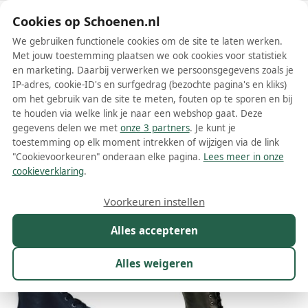
Schoenen.nl
Cookies op Schoenen.nl
We gebruiken functionele cookies om de site te laten werken.
Met jouw toestemming plaatsen we ook cookies voor statistiek
en marketing. Daarbij verwerken we persoonsgegevens zoals je
IP-adres, cookie-ID's en surfgedrag (bezochte pagina's en kliks)
om het gebruik van de site te meten, fouten op te sporen en bij
Wis filters
Alle filters
te houden via welke link je naar een webshop gaat. Deze
gegevens delen we met
onze 3 partners
. Je kunt je
Zwarte Andrea Conti dames laarzen
toestemming op elk moment intrekken of wijzigen via de link
"Cookievoorkeuren" onderaan elke pagina.
Lees meer in onze
Meer lezen
cookieverklaring
.
Maat
Merk
1
Kleur
1
Prijs
Winkel
Voorkeuren instellen
44 resultaten:
Alles accepteren
Alles weigeren