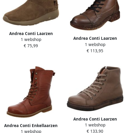
Andrea Conti Laarzen
Andrea Conti Laarzen
1 webshop
1 webshop
€ 75,99
€ 113,95
Andrea Conti Laarzen
1 webshop
Andrea Conti Enkellaarzen
€ 133,90
1 webshop