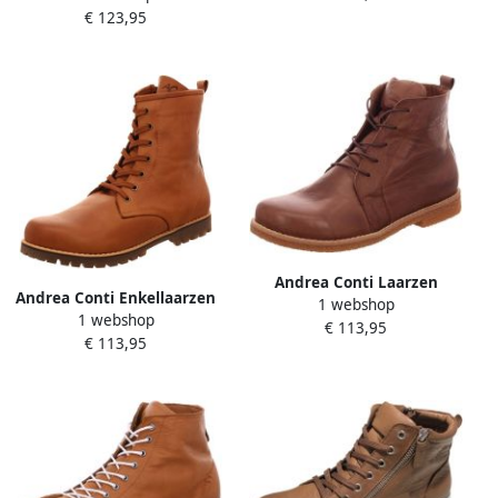
€ 123,95
Andrea Conti Laarzen
Andrea Conti Enkellaarzen
1 webshop
1 webshop
€ 113,95
€ 113,95