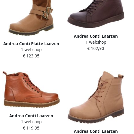
Andrea Conti Laarzen
1 webshop
Andrea Conti Platte laarzen
€ 102,90
1 webshop
€ 123,95
Andrea Conti Laarzen
1 webshop
Enkellaarzen
€ 119,95
Andrea Conti Laarzen