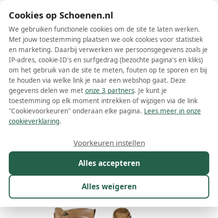
Schoenen.nl
Cookies op Schoenen.nl
We gebruiken functionele cookies om de site te laten werken.
Met jouw toestemming plaatsen we ook cookies voor statistiek
en marketing. Daarbij verwerken we persoonsgegevens zoals je
IP-adres, cookie-ID's en surfgedrag (bezochte pagina's en kliks)
om het gebruik van de site te meten, fouten op te sporen en bij
Wis filters
Alle filters
te houden via welke link je naar een webshop gaat. Deze
gegevens delen we met
onze 3 partners
. Je kunt je
Bruine Andrea Conti dames laarzen
toestemming op elk moment intrekken of wijzigen via de link
"Cookievoorkeuren" onderaan elke pagina.
Lees meer in onze
Meer lezen
cookieverklaring
.
Hoge laarzen
Voorkeuren instellen
Alles accepteren
Maat
Merk
1
Kleur
1
Prijs
Winkel
Alles weigeren
27 resultaten: