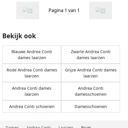
Pagina 1 van 1
Bekijk ook
Blauwe Andrea Conti
Zwarte Andrea Conti
dames laarzen
dames laarzen
Rode Andrea Conti dames
Grijze Andrea Conti dames
laarzen
laarzen
Andrea Conti dames
Andrea Conti
laarzen
damesschoenen
Andrea Conti schoenen
Damesschoenen
Dames
Andrea Conti
Laarzen
Bruin