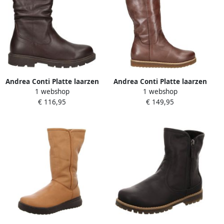
Andrea Conti Platte laarzen
Andrea Conti Platte laarzen
1 webshop
1 webshop
€ 116,95
€ 149,95