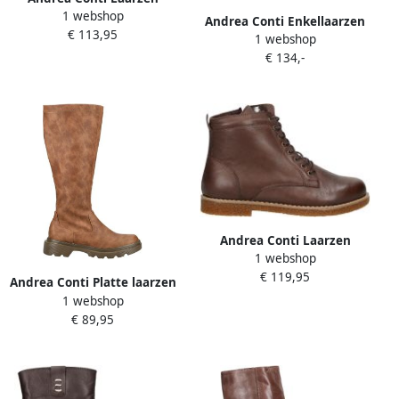
1 webshop
Andrea Conti Enkellaarzen
€ 113,95
1 webshop
€ 134,-
Andrea Conti Laarzen
1 webshop
Enkellaarzen
€ 119,95
Andrea Conti Platte laarzen
1 webshop
€ 89,95