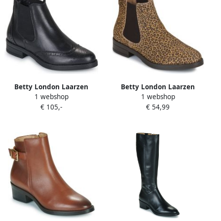
Betty London Laarzen
Betty London Laarzen
1 webshop
1 webshop
NELLA
NORA
€ 105,-
€ 54,99