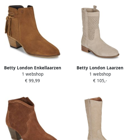
Betty London Enkellaarzen
Betty London Laarzen
1 webshop
1 webshop
HEIDA
ONEVAR
€ 99,99
€ 105,-