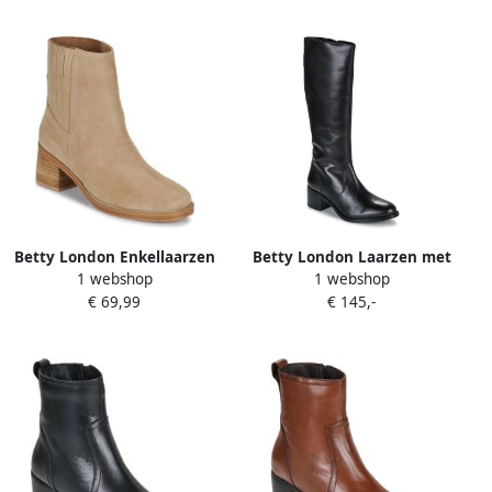
Betty London Enkellaarzen
Betty London Laarzen met
1 webshop
1 webshop
MAUD AVEC ELASTIQUE
hakken Gessie
€ 69,99
€ 145,-
RECOUVERT