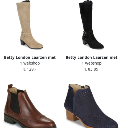
Betty London Laarzen met
Betty London Laarzen met
1 webshop
1 webshop
hakken NADYA
hakken NADYA
€ 129,-
€ 83,85