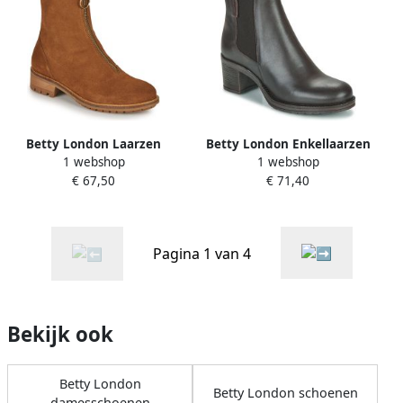
Betty London Laarzen
Betty London Enkellaarzen
1 webshop
1 webshop
Nadyne
LOUE
€ 67,50
€ 71,40
Pagina 1 van 4
Bekijk ook
Betty London
Betty London schoenen
damesschoenen