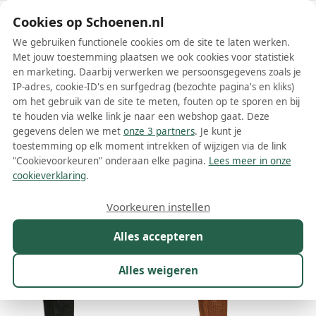
Schoenen.nl
Cookies op Schoenen.nl
We gebruiken functionele cookies om de site te laten werken.
Met jouw toestemming plaatsen we ook cookies voor statistiek
en marketing. Daarbij verwerken we persoonsgegevens zoals je
IP-adres, cookie-ID's en surfgedrag (bezochte pagina's en kliks)
om het gebruik van de site te meten, fouten op te sporen en bij
Wis filters
Alle filters
te houden via welke link je naar een webshop gaat. Deze
gegevens delen we met
onze 3 partners
. Je kunt je
Betty London dames laarzen
toestemming op elk moment intrekken of wijzigen via de link
"Cookievoorkeuren" onderaan elke pagina.
Lees meer in onze
Meer lezen
cookieverklaring
.
Maat
Merk
1
Kleur
Prijs
Materiaal
Voorkeuren instellen
120 resultaten:
Alles accepteren
Alles weigeren