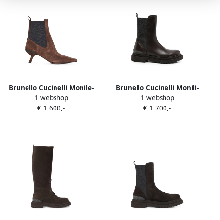
Brunello Cucinelli Monile-
Brunello Cucinelli Monili-
1 webshop
1 webshop
embellished suede ankle
embellished leather ankle
€ 1.600,-
€ 1.700,-
boots Bruin
boots Bruin