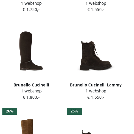
1 webshop
1 webshop
veterlaarzen Bruin
elastische enkellaarzen
€ 1.750,-
€ 1.550,-
Bruin
Brunello Cucinelli
Brunello Cucinelli Lammy
1 webshop
1 webshop
Enkellaarzen met Monili-
knielaarzen Bruin
€ 1.800,-
€ 1.550,-
ketting Bruin
26%
25%