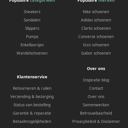
Populaire
categorieën
Populaire
merken
Sneakers
Nike schoenen
Sandalen
Adidas schoenen
Slippers
Clarks schoenen
Pumps
Converse schoenen
Enkellaarsjes
Ecco schoenen
Wandelschoenen
Gabor schoenen
Over ons
Klantenservice
Inspiratie blog
Retourneren & ruilen
Contact
Verzending & bezorging
Over ons
Status van bestelling
Samenwerken
Garantie & reparatie
Betrouwbaarheid
Betaalmogelijkheden
Privacybeleid
&
Disclaimer