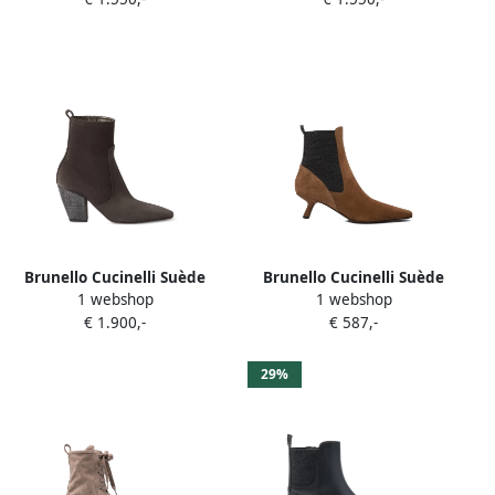
verfraaiing Bruin
Beige
Brunello Cucinelli Suède
Brunello Cucinelli Suède
1 webshop
1 webshop
enkellaarzen met hak Bruin
laarzen met treklus Bruin
€ 1.900,-
€ 587,-
29%