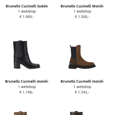
Brunello Cucinelli Suède
Brunello Cucinelli Monili-
1 webshop
1 webshop
laarzen met verfraaid detail
embellished suede boots
€ 1.900,-
€ 1.500,-
Bruin
Bruin
Brunello Cucinelli monili-
Brunello Cucinelli monili-
1 webshop
1 webshop
chain leather ankle boots
embellished suede ankle
€ 1.748,-
€ 1.542,-
Zwart
boots Bruin