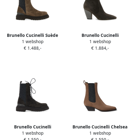
Brunello Cucinelli Suède
Brunello Cucinelli
1 webshop
1 webshop
enkellaarzen verfraaid met
Enkellaarzen met hak Bruin
€ 1.488,-
€ 1.884,-
monili Bruin
Brunello Cucinelli
Brunello Cucinelli Chelsea
1 webshop
1 webshop
Veterlaarzen met Monili-
suède laarzen met lusdetail
€ 1.550,-
€ 1.550,-