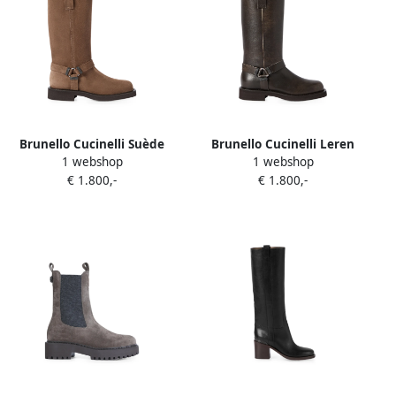
Brunello Cucinelli Suède
Brunello Cucinelli Leren
1 webshop
1 webshop
bikerlaarzen met glanzende
bikerlaarzen met glanzende
€ 1.800,-
€ 1.800,-
lussen Bruin
lussen Bruin