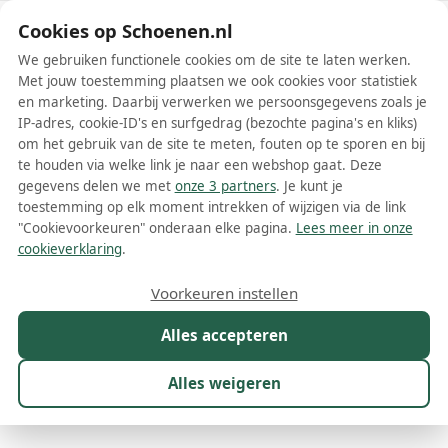
Schoenen.nl
Cookies op Schoenen.nl
We gebruiken functionele cookies om de site te laten werken.
Met jouw toestemming plaatsen we ook cookies voor statistiek
en marketing. Daarbij verwerken we persoonsgegevens zoals je
IP-adres, cookie-ID's en surfgedrag (bezochte pagina's en kliks)
om het gebruik van de site te meten, fouten op te sporen en bij
Wis filters
Alle filters
te houden via welke link je naar een webshop gaat. Deze
gegevens delen we met
onze 3 partners
. Je kunt je
Brunello Cucinelli dames laarzen
toestemming op elk moment intrekken of wijzigen via de link
"Cookievoorkeuren" onderaan elke pagina.
Lees meer in onze
Meer lezen
cookieverklaring
.
Cowboylaarzen
Overknee laarzen
Veterlaarzen
Voorkeuren instellen
Alles accepteren
Maat
Merk
1
Kleur
Prijs
Materiaal
Alles weigeren
53 resultaten: