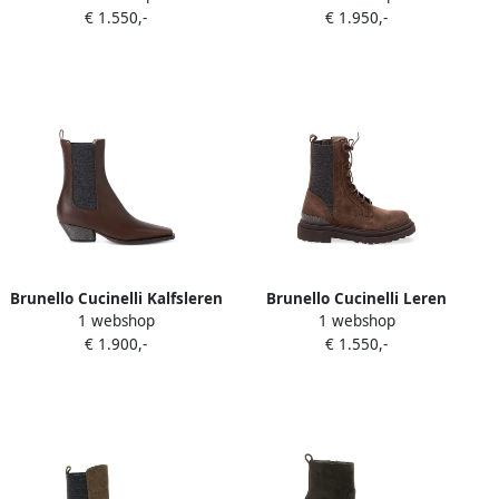
€ 1.550,-
€ 1.950,-
Brunello Cucinelli Kalfsleren
Brunello Cucinelli Leren
1 webshop
1 webshop
Chelsea laarzen met hak
enkellaarzen met veters
€ 1.900,-
€ 1.550,-
Bruin
Bruin