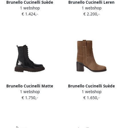
Brunello Cucinelli Suède
Brunello Cucinelli Leren
1 webshop
1 webshop
enkellaarzen Grijs
laarzen met kostbaar detail
€ 1.424,-
€ 2.200,-
Zwart
Brunello Cucinelli Matte
Brunello Cucinelli Suède
1 webshop
1 webshop
kalfsleren en scheerwollen
enkellaarzen met kostbaar
€ 1.750,-
€ 1.650,-
flanellen laarzen met
detail Bruin
kostbaar detail Zwart