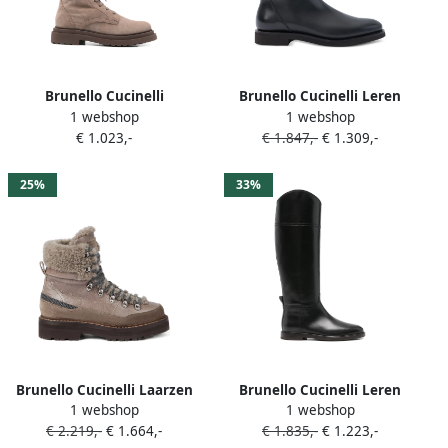
Brunello Cucinelli
Brunello Cucinelli Leren
1 webshop
1 webshop
Veterlaarzen met chunky
Chelsea laarzen Zwart
€ 1.023,-
€ 1.847,-
€ 1.309,-
zool Bruin
25%
33%
Brunello Cucinelli Laarzen
Brunello Cucinelli Leren
1 webshop
1 webshop
met Monili-detail Bruin
laarzen Zwart
€ 2.219,-
€ 1.664,-
€ 1.835,-
€ 1.223,-