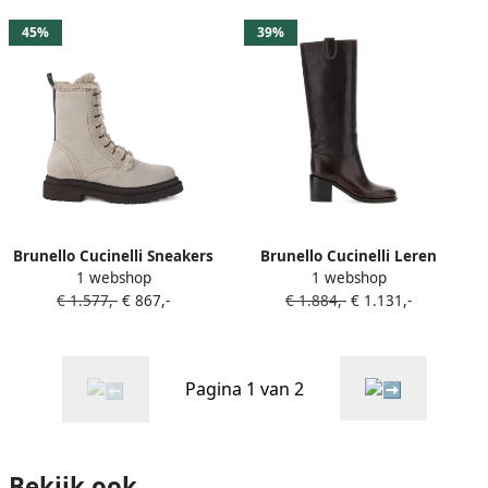
45%
39%
Brunello Cucinelli Sneakers
Brunello Cucinelli Leren
1 webshop
1 webshop
met veters Beige
laarzen Bruin
€ 1.577,-
€ 867,-
€ 1.884,-
€ 1.131,-
Pagina 1 van 2
Bekijk ook