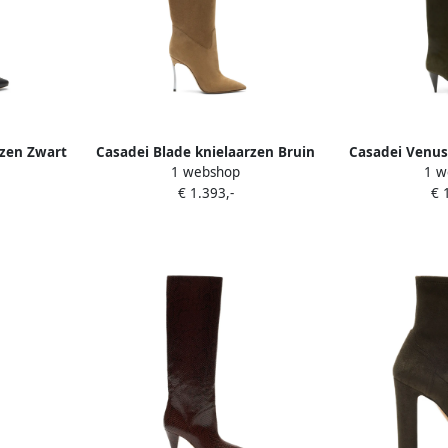
rzen Zwart
Casadei Blade knielaarzen Bruin
Casadei Venu
1 webshop
1 w
laarz
€ 1.393,-
€ 