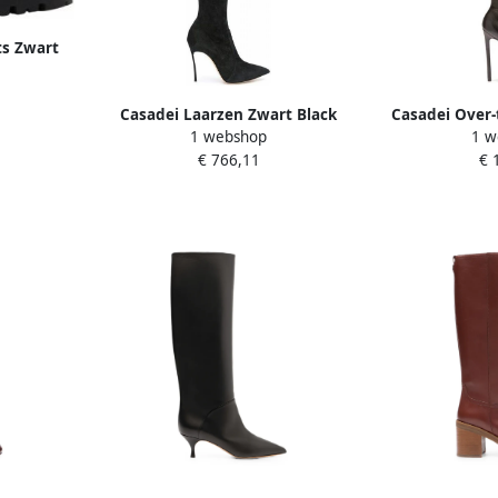
ts Zwart
Casadei Laarzen Zwart Black
Casadei Over-
1 webshop
1 w
Dames
€ 766,11
€ 