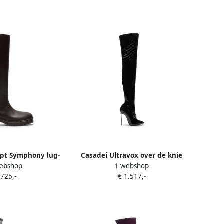
pt Symphony lug-
Casadei Ultravox over de knie
ebshop
1 webshop
oots Bruin
laarzen Zwart
 725,-
€ 1.517,-