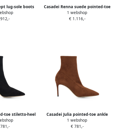
pt lug-sole boots
Casadei Renna suede pointed-toe
ebshop
1 webshop
ruin
knee-high boots Zwart
 912,-
€ 1.116,-
d-toe stiletto-heel
Casadei Julia pointed-toe ankle
ebshop
1 webshop
oots Zwart
boots Bruin
 781,-
€ 781,-