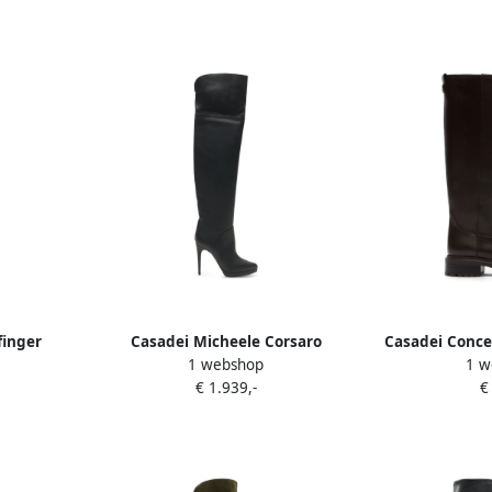
finger
Casadei Micheele Corsaro
Casadei Conce
1 webshop
1 w
rzen Goud
overknee laarzen Zwart
sole b
€ 1.939,-
€