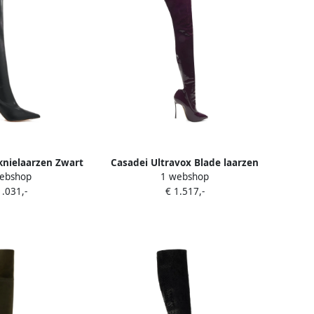
knielaarzen Zwart
Casadei Ultravox Blade laarzen
ebshop
1 webshop
Paars
1.031,-
€ 1.517,-