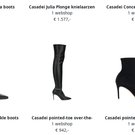
a boots
Casadei Julia Plonge knielaarzen
Casadei Conce
1 webshop
1 w
met puntige neus Zwart
B
€ 1.577,-
€
kle boots
Casadei pointed-toe over-the-
Casadei pointe
1 webshop
1 w
knee boots Zwart
ankle b
€ 942,-
€