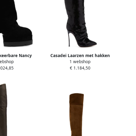
keerbare Nancy
Casadei Laarzen met hakken
ebshop
1 webshop
s Zwart Dames
Zwart Dames
.024,85
€ 1.184,50