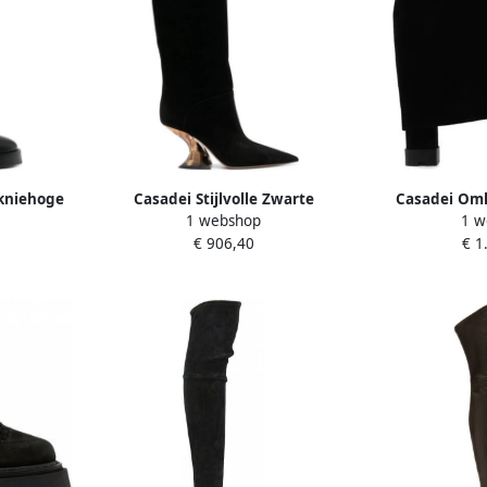
kniehoge
Casadei Stijlvolle Zwarte
Casadei Om
1 webshop
1 w
 winter
Kniehoge Suède Laarzen Black
Suède Laar
€ 906,40
€ 1
Dames