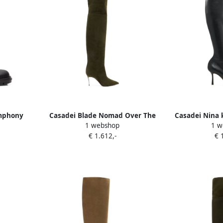
mphony
Casadei Blade Nomad Over The
Casadei Nina 
1 webshop
1 w
ers Zwart
Knee laarzen Groen
€ 1.612,-
€ 