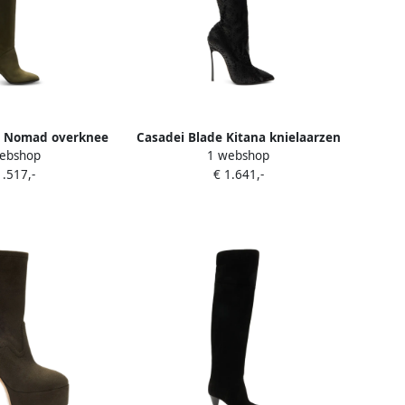
s Nomad overknee
Casadei Blade Kitana knielaarzen
ebshop
1 webshop
en Groen
met python-effect Zwart
1.517,-
€ 1.641,-