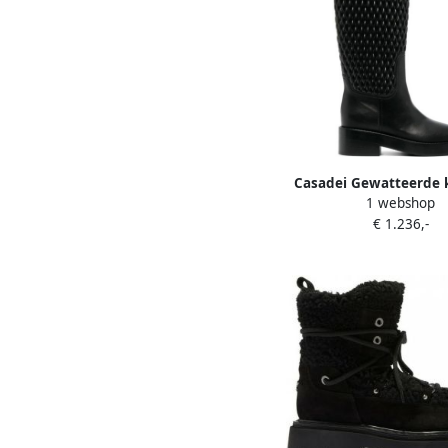
Casadei Gewatteerde 
1 webshop
Hoge Laarzen voor de
€ 1.236,-
Black Dames