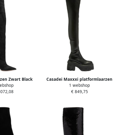
zen Zwart Black
Casadei Maxxxi platformlaarzen
ebshop
1 webshop
ames
van leer Black Dames
.072,08
€ 849,75