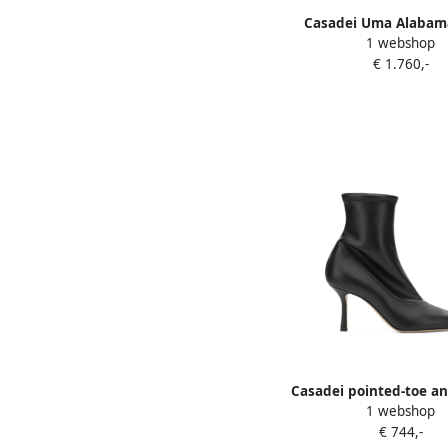
Casadei Uma Alabam
1 webshop
Bruin
€ 1.760,-
Casadei pointed-toe an
1 webshop
Zwart
€ 744,-