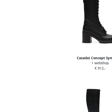
Casadei Concept Sy
1 webshop
combat boots met vet
€ 912,-