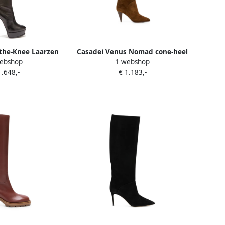
the-Knee Laarzen
Casadei Venus Nomad cone-heel
ebshop
1 webshop
over-the-knee boots Bruin
1.648,-
€ 1.183,-