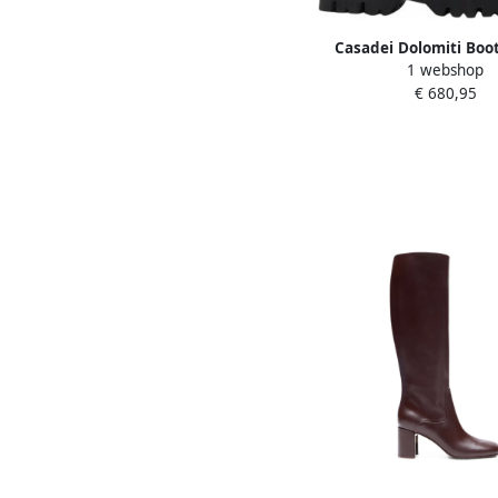
Casadei Dolomiti Boo
1 webshop
Dames
€ 680,95