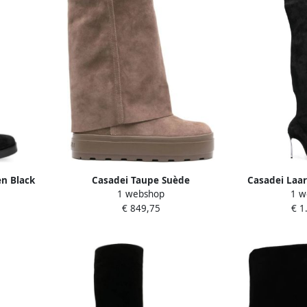
n Black
Casadei Taupe Suède
Casadei Laar
1 webshop
1 w
Omgeslagen Rand Laarzen Beige
D
€ 849,75
€ 1
Dames