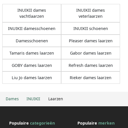
INUIKII dames
INUIKII dames
vachtlaarzen
veterlaarzen
INUIKII damesschoenen
INUIKII schoenen
Damesschoenen
Pleaser dames laarzen
Tamaris dames laarzen
Gabor dames laarzen
GOBY dames laarzen
Refresh dames laarzen
Liu Jo dames laarzen
Rieker dames laarzen
Dames
INUIKII
Laarzen
Populaire
categorieën
Populaire
merken