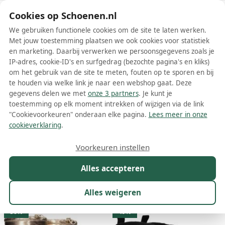
Schoenen.nl
Cookies op Schoenen.nl
We gebruiken functionele cookies om de site te laten werken.
Met jouw toestemming plaatsen we ook cookies voor statistiek
en marketing. Daarbij verwerken we persoonsgegevens zoals je
IP-adres, cookie-ID's en surfgedrag (bezochte pagina's en kliks)
om het gebruik van de site te meten, fouten op te sporen en bij
Wis filters
Alle filters
te houden via welke link je naar een webshop gaat. Deze
gegevens delen we met
onze 3 partners
. Je kunt je
INUIKII dames laarzen
toestemming op elk moment intrekken of wijzigen via de link
"Cookievoorkeuren" onderaan elke pagina.
Lees meer in onze
Meer lezen
cookieverklaring
.
Cowboylaarzen
Hoge laarzen
Vachtlaarzen
Veterlaarzen
Voorkeuren instellen
Alles accepteren
Maat
Merk
1
Model
Kleur
Prijs
Mat
Alles weigeren
135 resultaten:
50%
49%