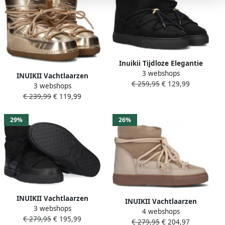
Inuikii Tijdloze Elegantie
3 webshops
Gecombineerd met
INUIKII Vachtlaarzen
€ 259,95
€ 129,99
Functionaliteit Lage
3 webshops
Dames Mountain Metallic
Sneaker Black Dames
€ 239,99
€ 119,99
Maat: 39 Materiaal: Textiel
Kleur: Goudkleurig
29%
26%
INUIKII Vachtlaarzen
INUIKII Vachtlaarzen
3 webshops
Dames Classic Maat: 38
4 webshops
Dames Classic Maat: 37
€ 279,95
€ 195,99
Materiaal: Suède Kleur:
€ 279,95
€ 204,97
Materiaal: Suède Kleur: