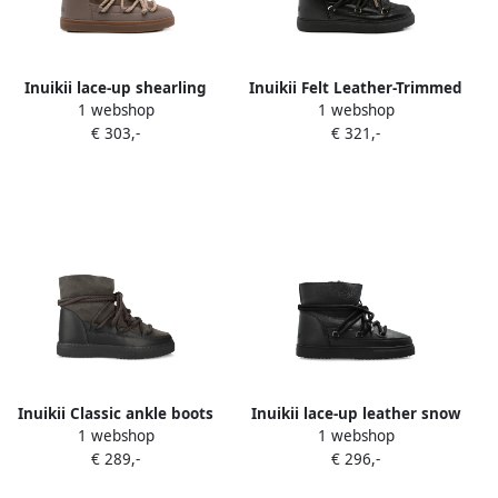
Inuikii lace-up shearling
Inuikii Felt Leather-Trimmed
1 webshop
1 webshop
boots Bruin
snow boots Zwart
€ 303,-
€ 321,-
Inuikii Classic ankle boots
Inuikii lace-up leather snow
1 webshop
1 webshop
Grijs
boots Zwart
€ 289,-
€ 296,-