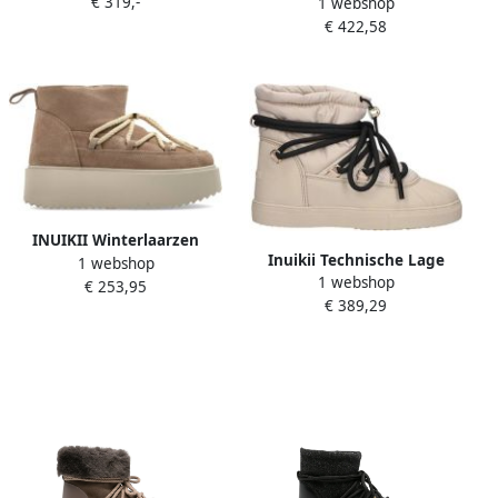
€ 319,-
1 webshop
Laarzen Beige Dames
€ 422,58
INUIKII Winterlaarzen
Inuikii Technische Lage
1 webshop
Classic Low Platform in
1 webshop
Laarzen Beige Dames
€ 253,95
beige
€ 389,29