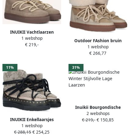
INUIKII Vachtlaarzen
1 webshop
Dames Classic Low Maat: 36
Outdoor FAshion bruin
€ 219,-
Materiaal: Suède Kleur:
1 webshop
Tinten Outdoor FAshion
Beige
€ 266,77
gorpcore bruin Tinten
Classic High Laced
Vachtlaarzen Warme
11%
31%
Laarzen Dames Taupe
Inuikii Bourgondische
2 webshops
Winter Stijlvolle Lage
INUIKII Enkellaarsjes
€ 219,-
€ 150,85
Laarzen
1 webshop
Dames Outdoor Snowboots
€ 288,15
€ 254,25
Damesschoenen Leer Curly