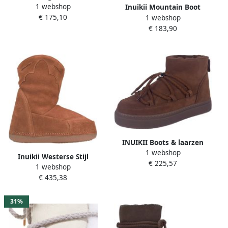
1 webshop
Winterlaarzen Black Dames
Inuikii Mountain Boot
€ 175,10
1 webshop
€ 183,90
INUIKII Boots & laarzen
1 webshop
Classic Low in bruin
Inuikii Westerse Stijl
€ 225,57
1 webshop
Geborduurde Laarzen
€ 435,38
Brown Dames
31%