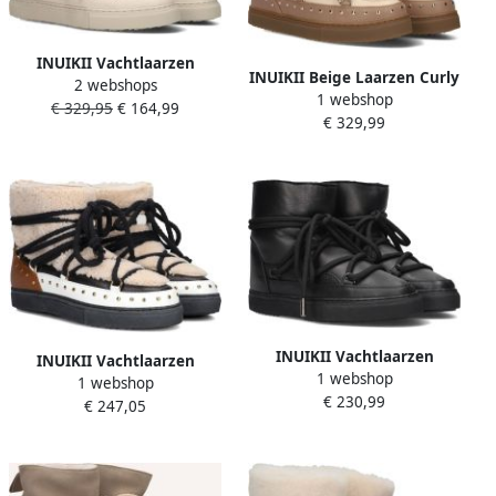
INUIKII Vachtlaarzen
INUIKII Beige Laarzen Curly
2 webshops
Dames Full Leather Maat:
1 webshop
Rock
€ 329,95
€ 164,99
37 Materiaal: Leer Kleur:
€ 329,99
Creme
INUIKII Vachtlaarzen
INUIKII Vachtlaarzen
1 webshop
Dames Full Leather Maat:
1 webshop
Dames Curly Rock Maat: 37
€ 230,99
36 Materiaal: Leer Kleur:
€ 247,05
Materiaal: Lakleer Kleur:
Zwart
Cognac