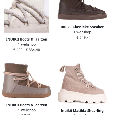
Inuikii Klassieke Sneaker
1 webshop
Functioneel en Stijlvol
€ 249,-
Brown Dames
INUIKII Boots & laarzen
1 webshop
Endurance Cozy in grijs
€ 490,-
€ 334,40
INUIKII Boots & laarzen
1 webshop
Classic in taupe
Inuikii Matilda Shearling