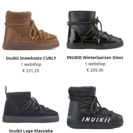
Rock Zwart combi
INUIKII Winterlaarzen Gloss
Inuikii Snowboots CURLY
1 webshop
in zwart
1 webshop
€ 209,30
€ 231,20
Inuikii Lage Klassieke