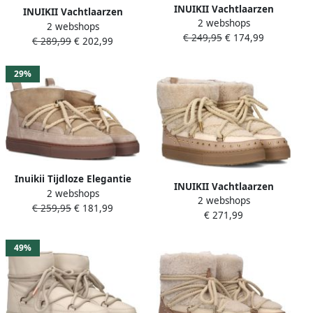
INUIKII Vachtlaarzen
INUIKII Vachtlaarzen
2 webshops
Dames Grape Maat: 37
2 webshops
Dames Teddy Maat: 39
€ 249,95
€ 174,99
Materiaal: Lakleer Kleur:
€ 289,99
€ 202,99
Materiaal: Textiel Kleur:
Zwart
Bruin
29%
Inuikii Tijdloze Elegantie
INUIKII Vachtlaarzen
2 webshops
Gecombineerd met
2 webshops
Dames Curly Rock Maat: 38
€ 259,95
€ 181,99
Functionaliteit Lage
€ 271,99
Materiaal: Leer Kleur: Beige
Sneaker Beige Dames
49%