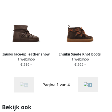
Inuikii lace-up leather snow
Inuikii Suede Knot boots
1 webshop
1 webshop
boots Bruin
Bruin
€ 296,-
€ 265,-
Pagina 1 van 4
Bekijk ook