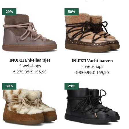
Zwart
Beige
29%
50%
INUIKII Enkellaarsjes
INUIKII Vachtlaarzen
3 webshops
Dames Outdoor Snowboots
2 webshops
Dames Curly Rock Maat: 40
€ 279,95
€ 195,99
Damesschoenen Suède
€ 339,99
€ 169,50
Materiaal: Textiel Kleur:
Classic Sneaker Beige
Bruin
30%
29%