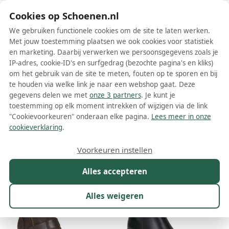
Schoenen.nl
Cookies op Schoenen.nl
We gebruiken functionele cookies om de site te laten werken.
Met jouw toestemming plaatsen we ook cookies voor statistiek
en marketing. Daarbij verwerken we persoonsgegevens zoals je
IP-adres, cookie-ID's en surfgedrag (bezochte pagina's en kliks)
om het gebruik van de site te meten, fouten op te sporen en bij
Wis filters
Alle filters
te houden via welke link je naar een webshop gaat. Deze
gegevens delen we met
onze 3 partners
. Je kunt je
Chattawak dames enkellaarsjes
toestemming op elk moment intrekken of wijzigen via de link
"Cookievoorkeuren" onderaan elke pagina.
Lees meer in onze
Meer lezen
cookieverklaring
.
Maat
Merk
1
Kleur
Prijs
Materiaal
Voorkeuren instellen
16 resultaten:
Alles accepteren
Alles weigeren