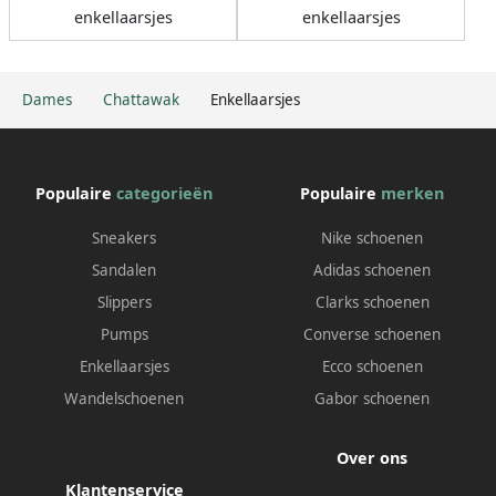
enkellaarsjes
enkellaarsjes
Dames
Chattawak
Enkellaarsjes
Populaire
categorieën
Populaire
merken
Sneakers
Nike schoenen
Sandalen
Adidas schoenen
Slippers
Clarks schoenen
Pumps
Converse schoenen
Enkellaarsjes
Ecco schoenen
Wandelschoenen
Gabor schoenen
Over ons
Klantenservice