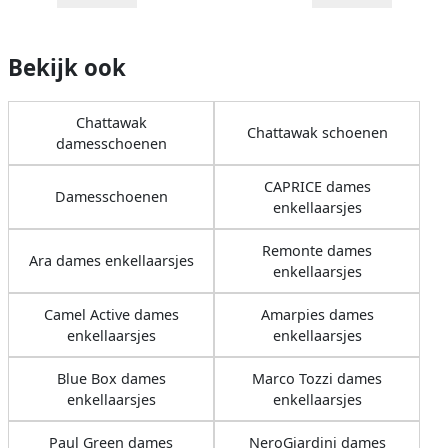
Bekijk ook
Chattawak
Chattawak schoenen
damesschoenen
CAPRICE dames
Damesschoenen
enkellaarsjes
Remonte dames
Ara dames enkellaarsjes
enkellaarsjes
Camel Active dames
Amarpies dames
enkellaarsjes
enkellaarsjes
Blue Box dames
Marco Tozzi dames
enkellaarsjes
enkellaarsjes
Paul Green dames
NeroGiardini dames