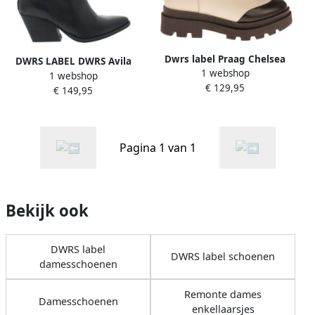
Dwrs label Praag Chelsea
DWRS LABEL DWRS Avila
1 webshop
boots
1 webshop
Zwart Leer Enkellaars met
€ 129,95
€ 149,95
hak Dames
Pagina 1 van 1
Bekijk ook
DWRS label
DWRS label schoenen
damesschoenen
Remonte dames
Damesschoenen
enkellaarsjes