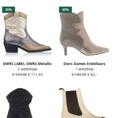
30%
45%
DWRS LABEL DWRS Metallic
Dwrs Dames Enkellaars
2 webshops
1 webshop
Westernboots enkellaars
Ponza smoke Beige
€ 159,90
€ 111,93
€ 149,95
€ 82,-
smoke antraciet