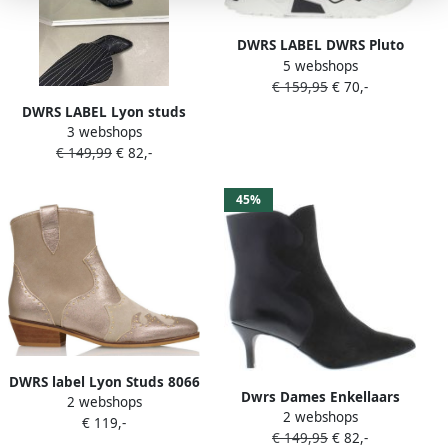
DWRS LABEL DWRS Pluto
5 webshops
Stone Cipra Grijs Leer Lage
€ 159,95
€ 70,-
sneakers Dames
DWRS LABEL Lyon studs
3 webshops
westernboots Zwart Leer
€ 149,99
€ 82,-
Western Dames
45%
DWRS label Lyon Studs 8066
Dwrs Dames Enkellaars
2 webshops
taupe
2 webshops
Ponza Black Zwart
€ 119,-
€ 149,95
€ 82,-