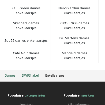
Paul Green dames
NeroGiardini dames
enkellaarsjes
enkellaarsjes
Skechers dames
PIKOLINOS dames
enkellaarsjes
enkellaarsjes
Dr. Martens dames
Sub55 dames enkellaarsjes
enkellaarsjes
Café Noir dames
Manfield dames
enkellaarsjes
enkellaarsjes
Dames
DWRS label
Enkellaarsjes
Populaire
categorieën
Populaire
merken
Sneakers
Nike schoenen