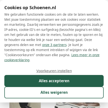
Schoenen.nl
Cookies op Schoenen.nl
We gebruiken functionele cookies om de site te laten werken.
Met jouw toestemming plaatsen we ook cookies voor statistiek
en marketing. Daarbij verwerken we persoonsgegevens zoals je
IP-adres, cookie-ID's en surfgedrag (bezochte pagina's en kliks)
om het gebruik van de site te meten, fouten op te sporen en bij
Wis filters
Alle filters
te houden via welke link je naar een webshop gaat. Deze
gegevens delen we met
onze 3 partners
. Je kunt je
DWRS label dames enkellaarsjes
toestemming op elk moment intrekken of wijzigen via de link
"Cookievoorkeuren" onderaan elke pagina.
Lees meer in onze
Meer lezen
cookieverklaring
.
Maat
Merk
1
Kleur
Prijs
Materiaal
Voorkeuren instellen
8 resultaten:
Alles accepteren
45%
56%
Alles weigeren