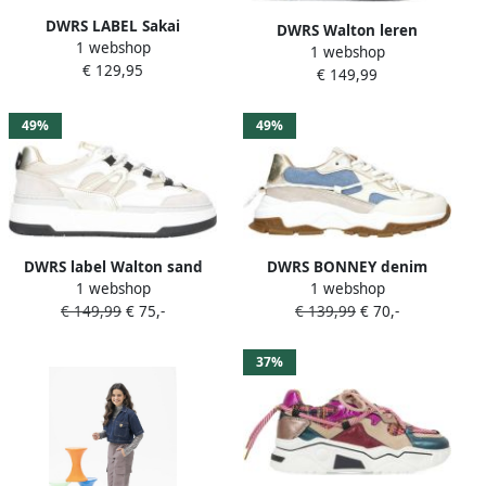
DWRS LABEL Sakai
DWRS Walton leren
1 webshop
instappers cognac Suede
1 webshop
sneakers met teddy beige
€ 129,95
Dames
€ 149,99
zwart
49%
49%
DWRS label Walton sand
DWRS BONNEY denim
1 webshop
1 webshop
champagne Beige
chunky leren sneakers
€ 149,99
€ 75,-
€ 139,99
€ 70,-
goud
37%