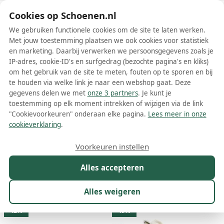
Schoenen.nl
Cookies op Schoenen.nl
We gebruiken functionele cookies om de site te laten werken.
Met jouw toestemming plaatsen we ook cookies voor statistiek
en marketing. Daarbij verwerken we persoonsgegevens zoals je
IP-adres, cookie-ID's en surfgedrag (bezochte pagina's en kliks)
om het gebruik van de site te meten, fouten op te sporen en bij
Wis filters
Alle filters
te houden via welke link je naar een webshop gaat. Deze
gegevens delen we met
onze 3 partners
. Je kunt je
DWRS label schoenen
toestemming op elk moment intrekken of wijzigen via de link
"Cookievoorkeuren" onderaan elke pagina.
Lees meer in onze
Meer lezen
cookieverklaring
.
Ballerinas
Boots
Enkellaarsjes
Instappers
Laarzen
L
Voorkeuren instellen
Alles accepteren
Maat
Merk
1
Kleur
Prijs
Geslacht
M
Alles weigeren
112 resultaten:
42%
49%