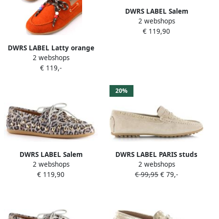
DWRS LABEL Salem
2 webshops
instappers cognac Suede
€ 119,90
Dames
DWRS LABEL Latty orange
2 webshops
Suede Dames
€ 119,-
20%
DWRS LABEL Salem
DWRS LABEL PARIS studs
2 webshops
2 webshops
instappers sand Suede
sand Suede Dames
€ 119,90
€ 99,95
€ 79,-
Dames