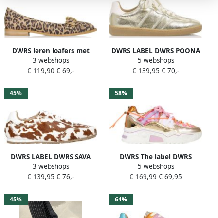
DWRS leren loafers met
DWRS LABEL DWRS POONA
3 webshops
5 webshops
panterprint met siergesp
champagne off white Leer
€ 119,90
€ 69,-
€ 139,95
€ 70,-
beige zwart
Dames
45%
58%
DWRS LABEL DWRS SAVA
DWRS The label DWRS
3 webshops
5 webshops
cow hair on sneakers beige
Dames Sneaker Wit Stof
€ 139,95
€ 76,-
€ 169,99
€ 69,95
Leer Dames
Leer Goud Metallic
45%
64%