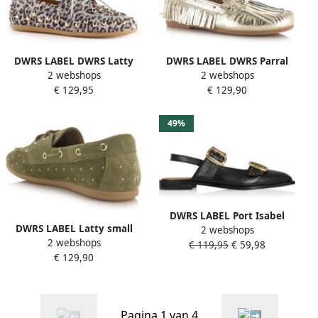
DWRS LABEL DWRS Latty
DWRS LABEL DWRS Parral
2 webshops
2 webshops
leopard big studs sand Leer
crackled champagne Leer
€ 129,95
€ 129,90
Dames
Dames
49%
DWRS LABEL Port Isabel
DWRS LABEL Latty small
2 webshops
black slingbacks Leer
2 webshops
studs olive Suede Dames
€ 119,95
€ 59,98
Dames
€ 129,90
Pagina 1 van 4