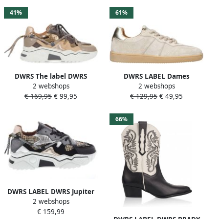
41%
61%
DWRS The label DWRS
DWRS LABEL Dames
2 webshops
2 webshops
Dames Sneakers Bruin Leer
Sneakers Dwrs Poona Sand
€ 169,95
€ 99,95
€ 129,95
€ 49,95
Suéde
champagne Zand
66%
DWRS LABEL DWRS Jupiter
2 webshops
tweed | black stone Zwart
€ 159,99
Leer Lage sneakers Dames