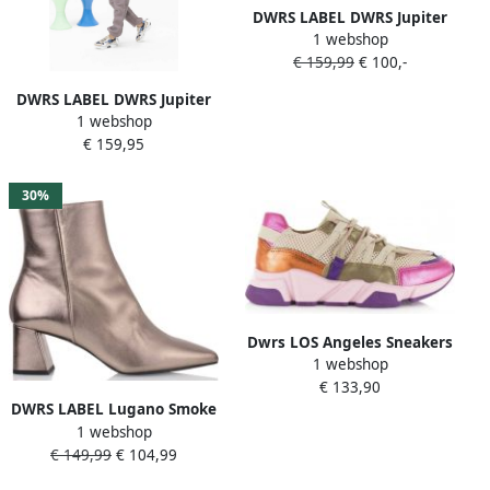
DWRS LABEL DWRS Jupiter
1 webshop
tweed beige fuchsia Beige
€ 159,99
€ 100,-
Leer Lage sneakers Dames
DWRS LABEL DWRS Jupiter
1 webshop
denim | jeans stone Blauw
€ 159,95
Leer Lage sneakers Dames
30%
Dwrs LOS Angeles Sneakers
1 webshop
| Beige Purple Beige Dames
€ 133,90
DWRS LABEL Lugano Smoke
1 webshop
metallic Goud Leer
€ 149,99
€ 104,99
Enkellaars met hak Dames