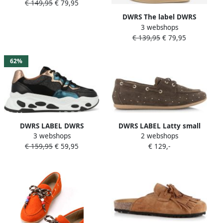
€ 149,95
€ 79,95
DWRS The label DWRS
3 webshops
Dames Sneakers Beige Leer
€ 139,95
€ 79,95
Leopard
62%
DWRS LABEL DWRS
DWRS LABEL Latty small
3 webshops
2 webshops
Neptunus denim sneakers
studs dark brown Suede
€ 159,95
€ 59,95
€ 129,-
Zwart Leer Lage sneakers
Dames
Dames