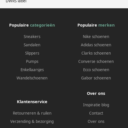
DWRS label
Populaire
categorieën
Populaire
merken
Sneakers
Nike schoenen
Sandalen
Adidas schoenen
Slippers
Clarks schoenen
Pumps
Converse schoenen
Enkellaarsjes
Ecco schoenen
Wandelschoenen
Gabor schoenen
Over ons
Klantenservice
Inspiratie blog
Retourneren & ruilen
Contact
Verzending & bezorging
Over ons