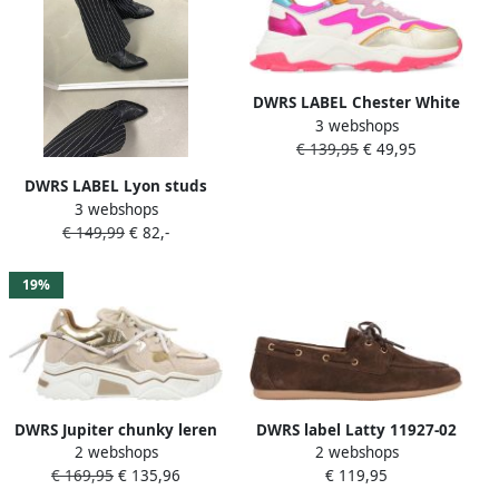
DWRS LABEL Chester White
3 webshops
Neon Pink Roze Leer Lage
€ 139,95
€ 49,95
sneakers Dames
DWRS LABEL Lyon studs
3 webshops
westernboots Zwart Leer
€ 149,99
€ 82,-
Western Dames
19%
DWRS Jupiter chunky leren
DWRS label Latty 11927-02
2 webshops
2 webshops
sneakers goud beige
dark brown Bruin
€ 169,95
€ 135,96
€ 119,95