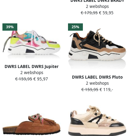
DWRS LABEL DWRS BRADY
2 webshops
White Black Dames Boots
€ 179,95
€ 59,95
39%
25%
DWRS LABEL DWRS Jupiter
2 webshops
tweed Pink Yello Roze Leer
DWRS LABEL DWRS Pluto
€ 159,95
€ 95,97
Lage sneakers Dames
2 webshops
black beige Zwart Suede
€ 159,95
€ 119,-
Lage sneakers Dames