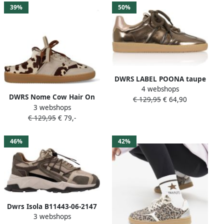
39%
50%
DWRS LABEL POONA taupe
4 webshops
cipra metallic Leer Dames
DWRS Nome Cow Hair On
€ 129,95
€ 64,90
3 webshops
Instappers Sneakers
€ 129,95
€ 79,-
B11850-02-8358 Beige
46%
42%
Dwrs Isola B11443-06-2147
3 webshops
Grijs Beige