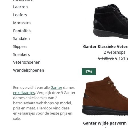
Laarzen
Loafers
Mocassins
Pantoffels
Sandalen
Ganter Klassieke Vete
Slippers
2 webshops
voor Volwassen
Sneakers
€ 189,95
€ 151,
Veterschoenen
Wandelschoenen
17%
Een overzicht van alle
Ganter
dames
enkellaarsjes
. Vergelijk deze 9 Ganter
dames enkellaarsjes van 2
betrouwbare webshops op model,
prijs en maat. Hierdoor vind deze
enkellaarsjes voor de beste prijs en
sale.
Ganter Wijde pasvorm v