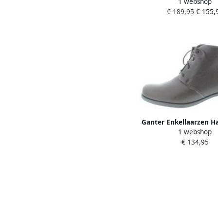
1 webshop
enkellaars Bru
€ 189,95
€ 155,
Ganter Enkellaarzen H
1 webshop
H
€ 134,95