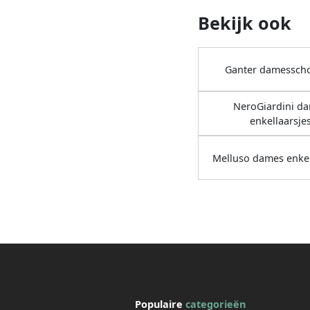
Bekijk ook
Ganter damessch
NeroGiardini d
enkellaarsje
Melluso dames enkel
Populaire
categorieën