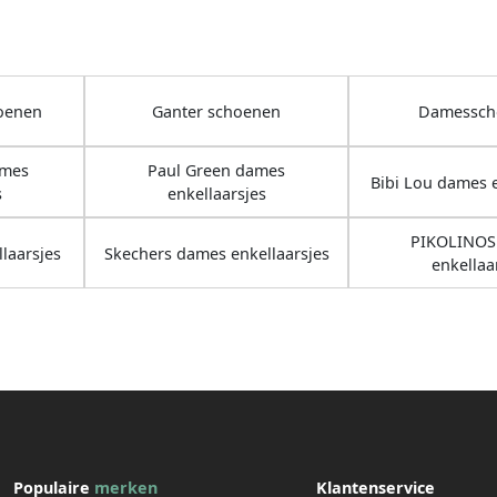
oenen
Ganter schoenen
Damessch
ames
Paul Green dames
Bibi Lou dames e
s
enkellaarsjes
PIKOLINOS
laarsjes
Skechers dames enkellaarsjes
enkellaa
Populaire
merken
Klantenservice