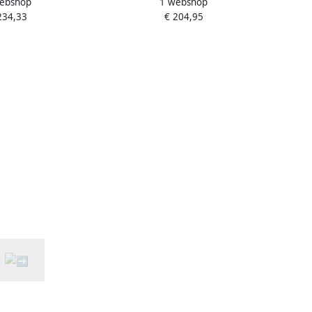
ebshop
1 webshop
andsluiting
234,33
€ 204,95