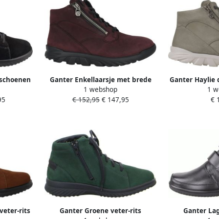
rschoenen
Ganter Enkellaarsje met brede
Ganter Haylie 
1 webshop
1 w
en
pasvorm
95
€ 152,95
€ 147,95
€ 
eter-rits
Ganter Groene veter-rits
Ganter La