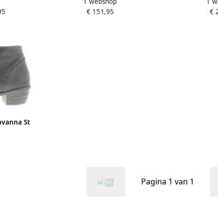
1 webshop
1 w
in
enkellaars brede pasvorm
Klittenb
95
€ 151,95
€ 
avanna St
Pagina 1 van 1