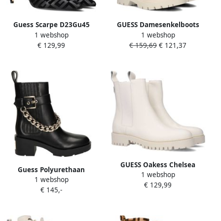
Guess Scarpe D23Gu45
GUESS Damesenkelboots
1 webshop
1 webshop
Fl7Df3Fal10 Zwart Dames
Beige RIPLEI 36 EU Fijne
€ 129,99
€ 159,69
€ 121,37
Elegante Veterboots
GUESS Oakess Chelsea
Guess Polyurethaan
1 webshop
boots Enkellaarsjes Dames
1 webshop
enkellaarzen verfijnde stijl
€ 129,99
Beige
€ 145,-
Black Dames