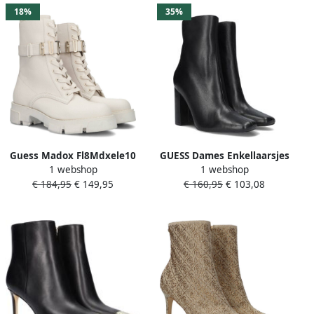
18%
35%
Guess Madox Fl8Mdxele10
GUESS Dames Enkellaarsjes
1 webshop
1 webshop
Dames Veterschoenen
Semmi Hoge Hakken Zwart
€ 184,95
€ 149,95
€ 160,95
€ 103,08
White Dames
Elegant en Stijlvol