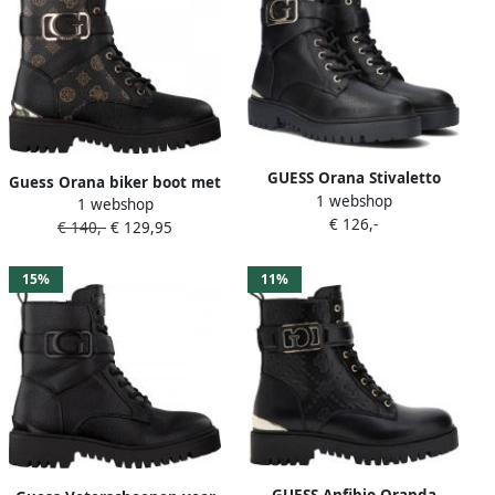
GUESS Orana Stivaletto
Guess Orana biker boot met
1 webshop
Bootie Zwart Goud Vrouwen
1 webshop
gespdetail en logoprint
€ 126,-
€ 140,-
€ 129,95
15%
11%
GUESS Anfibio Oranda