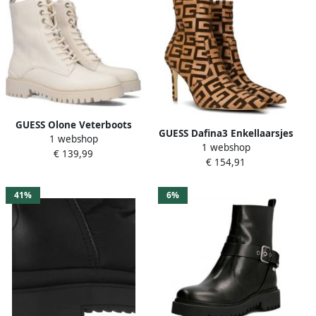
GUESS Olone Veterboots
GUESS Dafina3 Enkellaarsjes
1 webshop
Laarzen Met Veters Dames
1 webshop
Enkelboots Dames Cognac
€ 139,99
Wit
€ 154,91
41%
6%