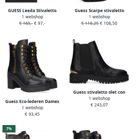
GUESS Leeda Stivaletto
Guess Scarpe stivaletto
1 webshop
1 webshop
Dames Boots Zwart
biker Oracia D22Gu39
€ 165,-
€ 97,-
€ 116,25
€ 108,50
Fl8Ocilea10
Guess stivaletto olet con
1 webshop
inserto stretch ecopelle
Guess Eco-lederen Dames
€ 243,07
D22Gu14 Fl7Oltele10
1 webshop
Enkellaarzen Black Dames
€ 93,45
7%