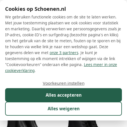
Schoenen.nl
Cookies op Schoenen.nl
We gebruiken functionele cookies om de site te laten werken.
Met jouw toestemming plaatsen we ook cookies voor statistiek
en marketing. Daarbij verwerken we persoonsgegevens zoals je
IP-adres, cookie-ID's en surfgedrag (bezochte pagina's en kliks)
om het gebruik van de site te meten, fouten op te sporen en bij
Wis filters
Alle filters
te houden via welke link je naar een webshop gaat. Deze
gegevens delen we met
onze 3 partners
. Je kunt je
Guess dames enkellaarsjes
toestemming op elk moment intrekken of wijzigen via de link
"Cookievoorkeuren" onderaan elke pagina.
Lees meer in onze
Meer lezen
cookieverklaring
.
Maat
Merk
1
Model
Kleur
Prijs
Mat
Voorkeuren instellen
132 resultaten:
Alles accepteren
40%
10%
Alles weigeren