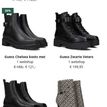
Dames
26%
Guess Chelsea boots met
Guess Zwarte Veters
1 webshop
1 webshop
logo-applicatie model
Polyurethaan Laarzen Black
€ 165,-
€ 121,-
€ 199,95
'BENSLY'
Dames