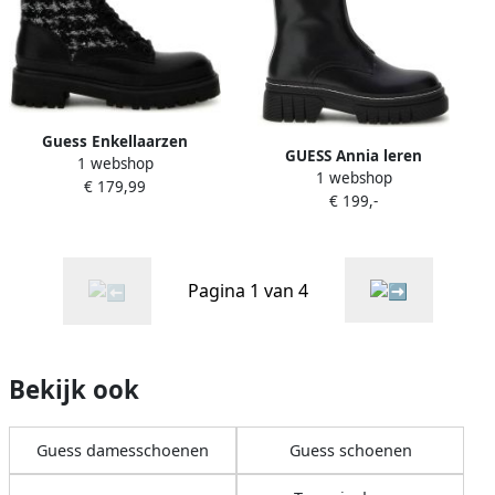
Guess Enkellaarzen
GUESS Annia leren
1 webshop
FLFBDNELE10
1 webshop
enkelboots zwart wit
€ 179,99
€ 199,-
Pagina 1 van 4
Bekijk ook
Guess damesschoenen
Guess schoenen