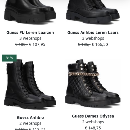
Guess PU Leren Laarzen
Guess Anfibio Leren Laars
3 webshops
3 webshops
Noir Tons Ronde Neus
met Carrarmato-zool Black
€ 180,-
€ 107,95
€ 185,-
€ 166,50
Sleehak Black Dames
Dames
31%
Guess Dames Odyssa
Guess Anfibio
2 webshops
Enkellaarzen in Zwart Eco
2 webshops
Dameslaarzen Zwart
€ 148,75
Leer Black Dames
€ 165,-
€ 112,27
Fl7Ottele10 Blkbr Black