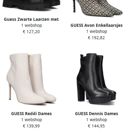
Guess Zwarte Laarzen met
GUESS Avon Enkellaarsjes
1 webshop
Leren en Stoffen Voering
1 webshop
Enkelboots met rits Dames
€ 127,20
Black Dames
€ 192,82
Zwart
GUESS Reddi Dames
GUESS Dennis Dames
1 webshop
1 webshop
Enkellaars Cream
Enkellaarzen Hak Zwart
€ 139,99
€ 144,95