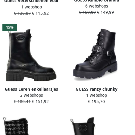
Guess Veterschoenen voor
6 webshops
enkellaarsjes met 4G logo
1 webshop
dames Herfst Winter
€ 169,99
€ 149,99
en zwarte pioenroos
€ 136,87
€ 115,92
collectie Black Dames
15%
Guess Leren enkellaarsjes
GUESS Yanzy chunky
2 webshops
1 webshop
voor dames Black Dames
veterboots zwart
€ 180,41
€ 151,92
€ 195,70