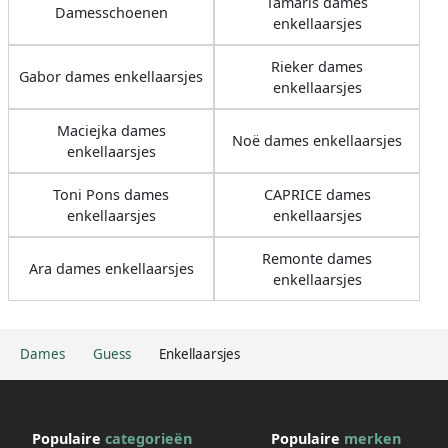
Tamaris dames
Damesschoenen
enkellaarsjes
Rieker dames
Gabor dames enkellaarsjes
enkellaarsjes
Maciejka dames
Noë dames enkellaarsjes
enkellaarsjes
Toni Pons dames
CAPRICE dames
enkellaarsjes
enkellaarsjes
Remonte dames
Ara dames enkellaarsjes
enkellaarsjes
Dames
Guess
Enkellaarsjes
Populaire
categorieën
Populaire
merken