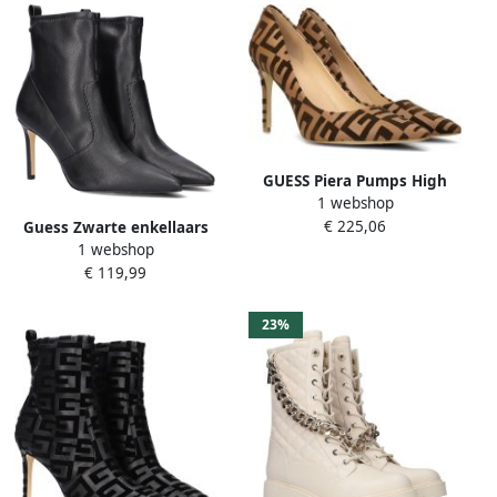
GUESS Piera Pumps High
1 webshop
Heels Schoenen Hoge Hak
€ 225,06
Dames Cognac +
Guess Zwarte enkellaars
1 webshop
met puntige neus van eco-
€ 119,99
leer voor dames Zwart
Dames
23%