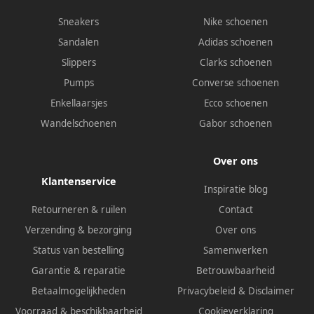
Sneakers
Nike schoenen
Sandalen
Adidas schoenen
Slippers
Clarks schoenen
Pumps
Converse schoenen
Enkellaarsjes
Ecco schoenen
Wandelschoenen
Gabor schoenen
Over ons
Klantenservice
Inspiratie blog
Retourneren & ruilen
Contact
Verzending & bezorging
Over ons
Status van bestelling
Samenwerken
Garantie & reparatie
Betrouwbaarheid
Betaalmogelijkheden
Privacybeleid
&
Disclaimer
Voorraad & beschikbaarheid
Cookieverklaring