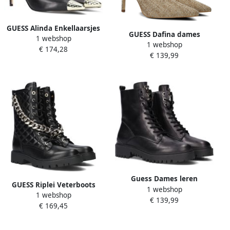
GUESS Alinda Enkellaarsjes
GUESS Dafina dames
1 webshop
Enkelboots met rits Dames
1 webshop
enkellaarsjes Goud
€ 174,28
Zwart
€ 139,99
Guess Dames leren
GUESS Riplei Veterboots
1 webshop
enkellaarzen Olone zwart
1 webshop
Laarzen Met Veters Dames
€ 139,99
Black Dames
€ 169,45
Zwart