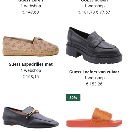
Guess Leren
GUESS Raison
1 webshop
1 webshop
Damesschoenen Lente
damesslippers slip-on zwart
€ 147,69
€ 101,78
€ 77,57
Zomer Collectie Beige
natuurlijk leer comfortabel
Dames
Guess Espadrilles met
1 webshop
labelapplicatie model
Guess Loafers van zuiver
€ 108,15
'JOLANDE'
1 webshop
leer met labeldetails model
€ 153,26
'FINDA'
30%