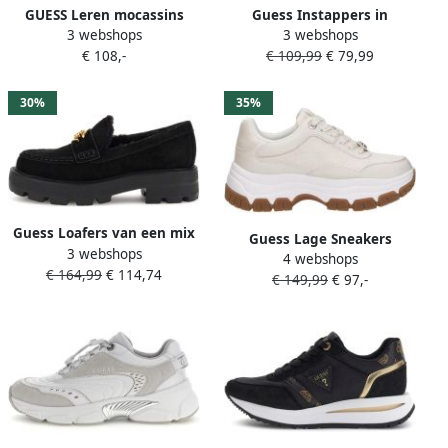
GUESS Leren mocassins
Guess Instappers in
3 webshops
3 webshops
Beliso
leerlook model 'Ramlan'
€ 108,-
€ 109,99
€ 79,99
30%
35%
Guess Loafers van een mix
Guess Lage Sneakers
3 webshops
van leer en textiel model
4 webshops
BERRETT2 FLFBRT PEL12
€ 164,99
€ 114,74
'YANIKAY'
€ 149,99
€ 97,-