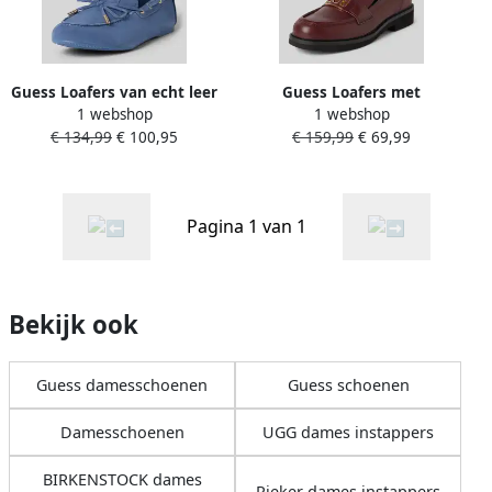
Guess Loafers van echt leer
Guess Loafers met
1 webshop
1 webshop
Model 'Aisha'
labeldetail
€ 134,99
€ 100,95
€ 159,99
€ 69,99
Pagina 1 van 1
Bekijk ook
Guess damesschoenen
Guess schoenen
Damesschoenen
UGG dames instappers
BIRKENSTOCK dames
Rieker dames instappers