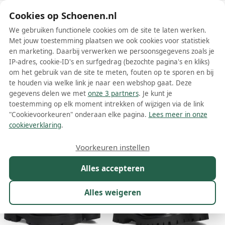
Schoenen.nl
Cookies op Schoenen.nl
We gebruiken functionele cookies om de site te laten werken.
Met jouw toestemming plaatsen we ook cookies voor statistiek
en marketing. Daarbij verwerken we persoonsgegevens zoals je
IP-adres, cookie-ID's en surfgedrag (bezochte pagina's en kliks)
om het gebruik van de site te meten, fouten op te sporen en bij
Wis filters
Alle filters
te houden via welke link je naar een webshop gaat. Deze
gegevens delen we met
onze 3 partners
. Je kunt je
Guess dames instappers
toestemming op elk moment intrekken of wijzigen via de link
"Cookievoorkeuren" onderaan elke pagina.
Lees meer in onze
Meer lezen
cookieverklaring
.
Maat
Merk
1
Kleur
Prijs
Materiaal
Voorkeuren instellen
26 resultaten:
Alles accepteren
50%
Alles weigeren