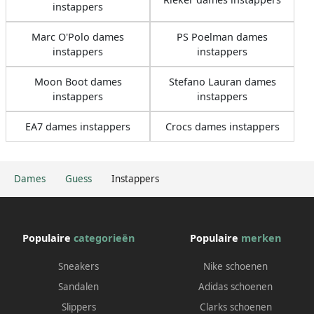
instappers
Marc O'Polo dames
PS Poelman dames
instappers
instappers
Moon Boot dames
Stefano Lauran dames
instappers
instappers
EA7 dames instappers
Crocs dames instappers
Dames
Guess
Instappers
Populaire
categorieën
Populaire
merken
Sneakers
Nike schoenen
Sandalen
Adidas schoenen
Slippers
Clarks schoenen