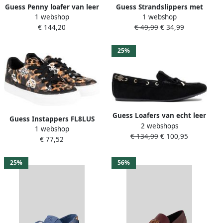
Guess Penny loafer van leer
Guess Strandslippers met
1 webshop
1 webshop
Strass-steentjes
€ 144,20
€ 49,99
€ 34,99
25%
Guess Loafers van echt leer
Guess Instappers FL8LUS
2 webshops
model 'Aisha'
1 webshop
FAL12 | Lusey
€ 134,99
€ 100,95
€ 77,52
25%
56%