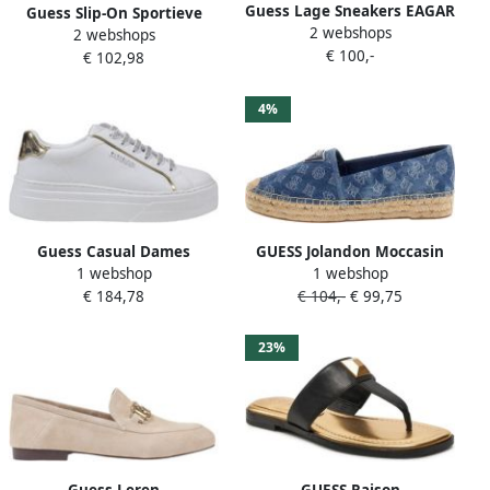
Guess Lage Sneakers EAGAR
Guess Slip-On Sportieve
2 webshops
FLPEAG FAL12
2 webshops
Vetersneakers
€ 100,-
€ 102,98
4%
Guess Casual Dames
GUESS Jolandon Moccasin
1 webshop
1 webshop
Sneakers Collectie White
Dames Blauw
€ 184,78
€ 104,-
€ 99,75
Dames
23%