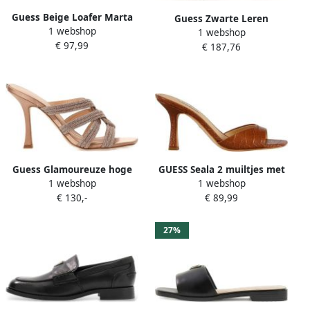
Guess Beige Loafer Marta
Guess Zwarte Leren
1 webshop
met Mocassin Look Beige
1 webshop
Instappers Vrouwen Black
€ 97,99
Dames
€ 187,76
Dames
Guess Glamoureuze hoge
GUESS Seala 2 muiltjes met
1 webshop
1 webshop
hakken sandalen Roze
crocoprint bruin
€ 130,-
€ 89,99
Dames
27%