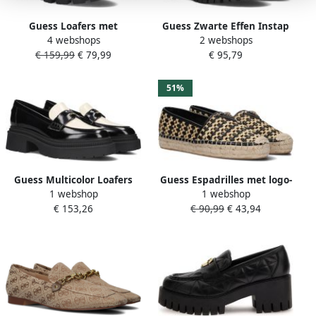
Guess Loafers met
Guess Zwarte Effen Instap
4 webshops
2 webshops
labeldetail model 'YANIKA'
Rubberen Schoenen Black
€ 159,99
€ 79,99
€ 95,79
Dames
51%
Guess Multicolor Loafers
Guess Espadrilles met logo-
1 webshop
1 webshop
zonder Sluiting Black
applicatie model
€ 153,26
€ 90,99
€ 43,94
Dames
'JOLANDON'