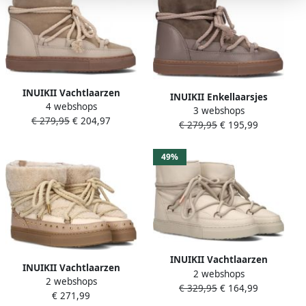
INUIKII Vachtlaarzen
INUIKII Enkellaarsjes
4 webshops
Dames Classic Maat: 37
3 webshops
Dames Outdoor Snowboots
€ 279,95
€ 204,97
Materiaal: Suède Kleur:
€ 279,95
€ 195,99
Damesschoenen Suède
Beige
Classic Sneaker Beige
49%
INUIKII Vachtlaarzen
INUIKII Vachtlaarzen
2 webshops
Dames Full Leather Maat:
2 webshops
Dames Curly Rock Maat: 38
€ 329,95
€ 164,99
37 Materiaal: Leer Kleur:
€ 271,99
Materiaal: Leer Kleur: Beige
Creme