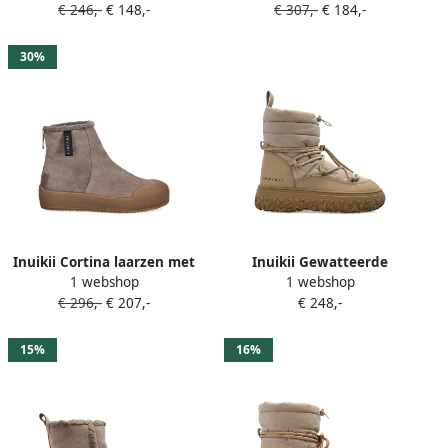
€ 246,-
€ 148,-
€ 307,-
€ 184,-
30%
Inuikii Cortina laarzen met
Inuikii Gewatteerde
1 webshop
1 webshop
ritssluiting Beige
veterlaarzen Beige
€ 296,-
€ 207,-
€ 248,-
15%
16%