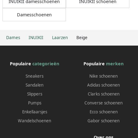
INUIKII damesschoenen
INUIKII schoenen
Damesschoenen
Dames
INUIKII
Laarzen
Beige
Populaire
categorieën
Populaire
merken
Sneakers
Nike schoenen
Sandalen
Adidas schoenen
Slippers
Clarks schoenen
Pumps
Converse schoenen
Enkellaarsjes
Ecco schoenen
Wandelschoenen
Gabor schoenen
Over ons