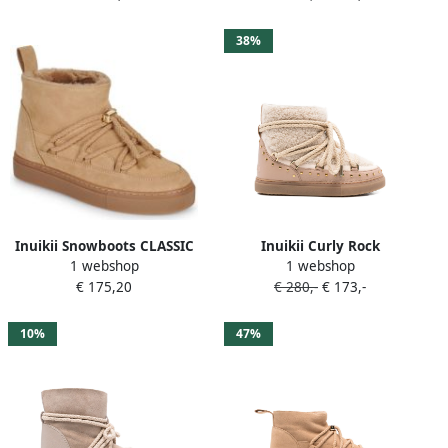
38%
Inuikii Snowboots CLASSIC
Inuikii Curly Rock
1 webshop
1 webshop
LOW
enkellaarzen Beige
€ 175,20
€ 280,-
€ 173,-
10%
47%