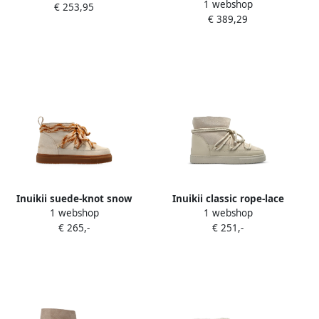
1 webshop
Laarzen Beige Dames
€ 253,95
beige
€ 389,29
Inuikii suede-knot snow
Inuikii classic rope-lace
1 webshop
1 webshop
boots Beige
snow boots Beige
€ 265,-
€ 251,-