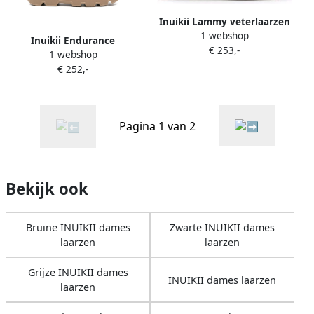
Inuikii Lammy veterlaarzen
1 webshop
Beige
Inuikii Endurance
€ 253,-
1 webshop
donsjassen met veters
€ 252,-
Beige
Pagina 1 van 2
Bekijk ook
Bruine INUIKII dames
Zwarte INUIKII dames
laarzen
laarzen
Grijze INUIKII dames
INUIKII dames laarzen
laarzen