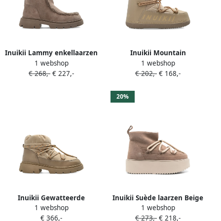
Inuikii Lammy enkellaarzen
Inuikii Mountain
1 webshop
1 webshop
Beige
veterlaarzen Beige
€ 268,-
€ 227,-
€ 202,-
€ 168,-
20%
Inuikii Gewatteerde
Inuikii Suède laarzen Beige
1 webshop
1 webshop
sneakers Beige
€ 366,-
€ 273,-
€ 218,-