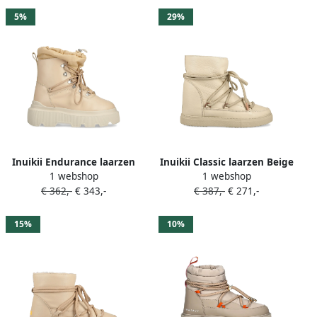
5%
29%
Inuikii Endurance laarzen
Inuikii Classic laarzen Beige
1 webshop
1 webshop
Beige
€ 362,-
€ 343,-
€ 387,-
€ 271,-
15%
10%