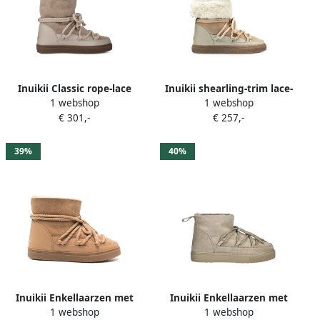
Inuikii Classic rope-lace
Inuikii shearling-trim lace-
1 webshop
1 webshop
shearling-lined boots Beige
up boots Beige
€ 301,-
€ 257,-
39%
40%
Inuikii Enkellaarzen met
Inuikii Enkellaarzen met
1 webshop
1 webshop
kanten detail Beige
veters Beige