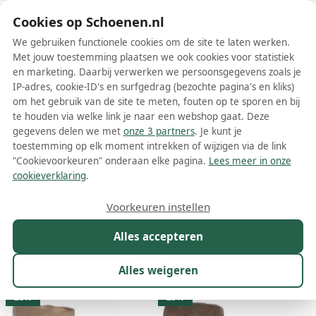
Schoenen.nl
Cookies op Schoenen.nl
We gebruiken functionele cookies om de site te laten werken.
Met jouw toestemming plaatsen we ook cookies voor statistiek
en marketing. Daarbij verwerken we persoonsgegevens zoals je
IP-adres, cookie-ID's en surfgedrag (bezochte pagina's en kliks)
om het gebruik van de site te meten, fouten op te sporen en bij
Wis filters
Alle filters
te houden via welke link je naar een webshop gaat. Deze
gegevens delen we met
onze 3 partners
. Je kunt je
Beige INUIKII dames laarzen
toestemming op elk moment intrekken of wijzigen via de link
"Cookievoorkeuren" onderaan elke pagina.
Lees meer in onze
Meer lezen
cookieverklaring
.
Hoge laarzen
Vachtlaarzen
Veterlaarzen
Voorkeuren instellen
Alles accepteren
Maat
Merk
1
Model
Kleur
1
Prijs
Alles weigeren
37 resultaten:
26%
29%