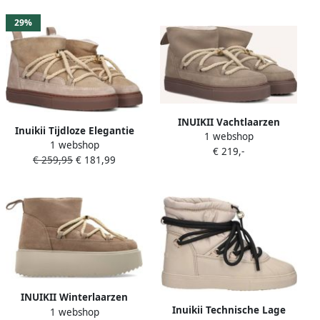
29%
INUIKII Vachtlaarzen
Inuikii Tijdloze Elegantie
1 webshop
Dames Classic Low Maat: 36
1 webshop
Gecombineerd met
€ 219,-
Materiaal: Suède Kleur:
€ 259,95
€ 181,99
Functionaliteit Lage
Beige
Sneaker Beige Dames
INUIKII Winterlaarzen
Inuikii Technische Lage
1 webshop
Classic Low Platform in