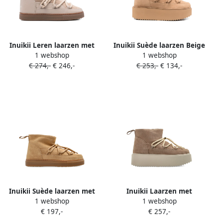
Inuikii Leren laarzen met
Inuikii Suède laarzen Beige
1 webshop
1 webshop
suède kant Beige
€ 274,-
€ 246,-
€ 253,-
€ 134,-
Inuikii Suède laarzen met
Inuikii Laarzen met
1 webshop
1 webshop
gevlochten kant Beige
platform zool Beige
€ 197,-
€ 257,-