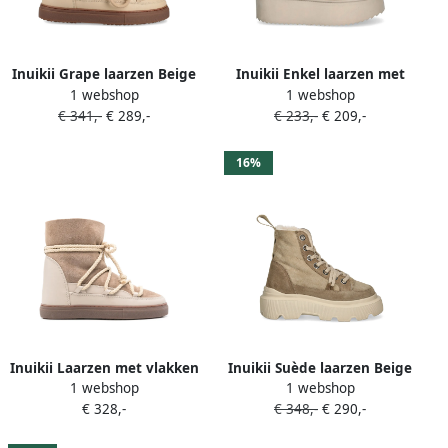
Inuikii Grape laarzen Beige
Inuikii Enkel laarzen met
1 webshop
1 webshop
plateauzool Beige
€ 341,-
€ 289,-
€ 233,-
€ 209,-
16%
Inuikii Laarzen met vlakken
Inuikii Suède laarzen Beige
1 webshop
1 webshop
Beige
€ 328,-
€ 348,-
€ 290,-