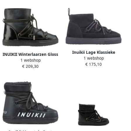
Inuikii Lage Klassieke
INUIKII Winterlaarzen Gloss
1 webshop
Winterlaarzen Black Dames
1 webshop
in zwart
€ 175,10
€ 209,30