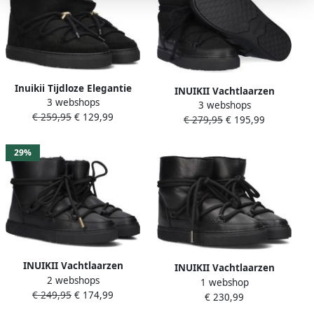
Inuikii Tijdloze Elegantie
INUIKII Vachtlaarzen
3 webshops
Gecombineerd met
3 webshops
Dames Classic Maat: 38
€ 259,95
€ 129,99
Functionaliteit Lage
€ 279,95
€ 195,99
Materiaal: Suède Kleur:
Sneaker Black Dames
Zwart
29%
INUIKII Vachtlaarzen
INUIKII Vachtlaarzen
2 webshops
Dames Grape Maat: 37
1 webshop
Dames Full Leather Maat:
€ 249,95
€ 174,99
Materiaal: Lakleer Kleur:
€ 230,99
36 Materiaal: Leer Kleur:
Zwart
Zwart