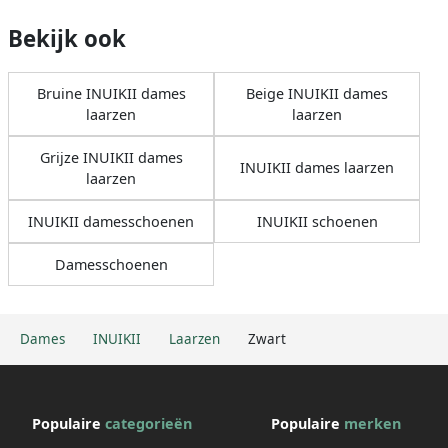
Bekijk ook
Bruine INUIKII dames
Beige INUIKII dames
laarzen
laarzen
Grijze INUIKII dames
INUIKII dames laarzen
laarzen
INUIKII damesschoenen
INUIKII schoenen
Damesschoenen
Dames
INUIKII
Laarzen
Zwart
Populaire
categorieën
Populaire
merken