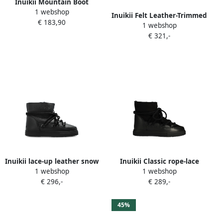
Inuikii Mountain Boot
1 webshop
Inuikii Felt Leather-Trimmed
€ 183,90
1 webshop
snow boots Zwart
€ 321,-
Inuikii lace-up leather snow
Inuikii Classic rope-lace
1 webshop
1 webshop
boots Zwart
ankle boots Zwart
€ 296,-
€ 289,-
45%