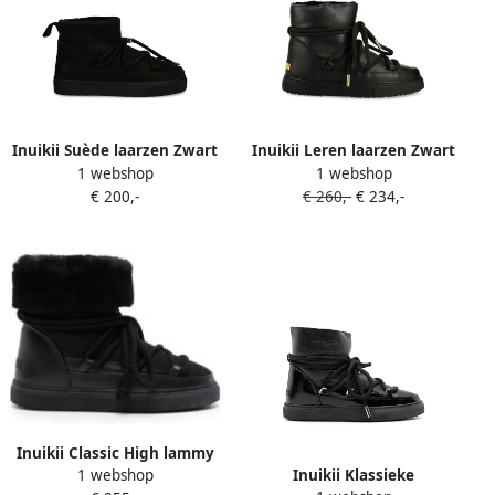
Inuikii Suède laarzen Zwart
Inuikii Leren laarzen Zwart
1 webshop
1 webshop
€ 200,-
€ 260,-
€ 234,-
Inuikii Classic High lammy
Inuikii Klassieke
1 webshop
laarzen Zwart