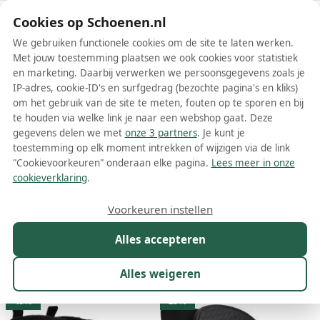
Schoenen.nl
Cookies op Schoenen.nl
We gebruiken functionele cookies om de site te laten werken.
Met jouw toestemming plaatsen we ook cookies voor statistiek
en marketing. Daarbij verwerken we persoonsgegevens zoals je
IP-adres, cookie-ID's en surfgedrag (bezochte pagina's en kliks)
om het gebruik van de site te meten, fouten op te sporen en bij
Wis filters
Alle filters
te houden via welke link je naar een webshop gaat. Deze
gegevens delen we met
onze 3 partners
. Je kunt je
Zwarte INUIKII dames laarzen
toestemming op elk moment intrekken of wijzigen via de link
"Cookievoorkeuren" onderaan elke pagina.
Lees meer in onze
Meer lezen
cookieverklaring
.
Cowboylaarzen
Vachtlaarzen
Veterlaarzen
Voorkeuren instellen
Alles accepteren
Maat
Merk
1
Model
Kleur
1
Prijs
Alles weigeren
28 resultaten:
49%
29%