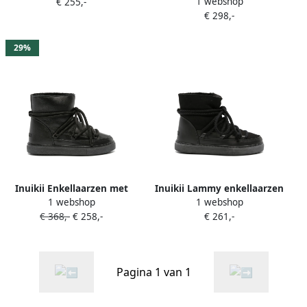
1 webshop
enkellaarzen Zwart
€ 255,-
€ 298,-
29%
Inuikii Enkellaarzen met
Inuikii Lammy enkellaarzen
1 webshop
1 webshop
veters Zwart
Zwart
€ 368,-
€ 258,-
€ 261,-
Pagina 1 van 1