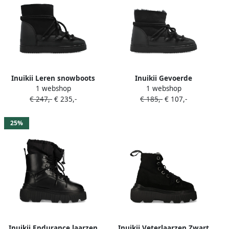
Inuikii Leren snowboots
Inuikii Gevoerde
1 webshop
1 webshop
met veters Zwart
enkellaarzen met
€ 247,-
€ 235,-
€ 185,-
€ 107,-
touwveters Zwart
25%
Inuikii Endurance laarzen
Inuikii Veterlaarzen Zwart