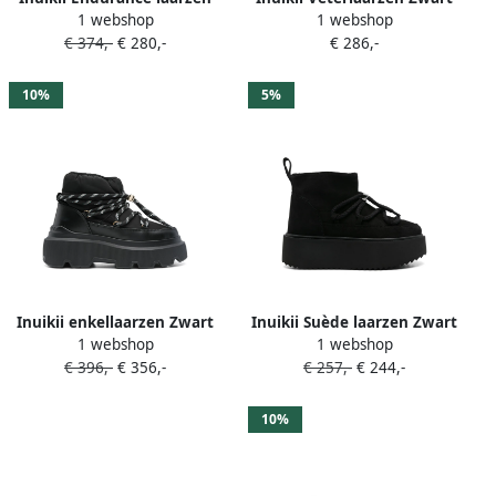
1 webshop
1 webshop
Zwart
€ 374,-
€ 280,-
€ 286,-
10%
5%
Inuikii enkellaarzen Zwart
Inuikii Suède laarzen Zwart
1 webshop
1 webshop
€ 396,-
€ 356,-
€ 257,-
€ 244,-
10%