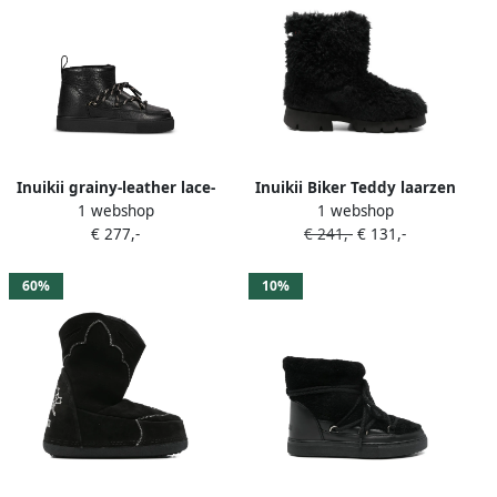
Inuikii grainy-leather lace-
Inuikii Biker Teddy laarzen
1 webshop
1 webshop
up boots Zwart
Zwart
€ 277,-
€ 241,-
€ 131,-
60%
10%