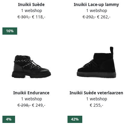
Inuikii Suède
Inuikii Lace-up lammy
1 webshop
1 webshop
cowboylaarzen Zwart
veterlaarzen Zwart
€ 301,-
€ 118,-
€ 292,-
€ 262,-
16%
Inuikii Endurance
Inuikii Suède veterlaarzen
1 webshop
1 webshop
veterlaarzen Zwart
Zwart
€ 298,-
€ 249,-
€ 255,-
4%
42%