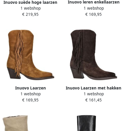
Inuovo leren enkellaarzen
Inuovo suède hoge laarzen
1 webshop
1 webshop
zwart
cognac
€ 169,95
€ 219,95
Inuovo Laarzen
Inuovo Laarzen met hakken
1 webshop
1 webshop
Laarzen
€ 169,95
€ 161,45