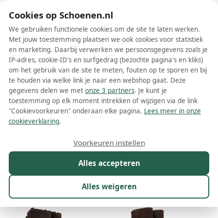
Schoenen.nl
Cookies op Schoenen.nl
We gebruiken functionele cookies om de site te laten werken.
Met jouw toestemming plaatsen we ook cookies voor statistiek
en marketing. Daarbij verwerken we persoonsgegevens zoals je
IP-adres, cookie-ID's en surfgedrag (bezochte pagina's en kliks)
om het gebruik van de site te meten, fouten op te sporen en bij
Wis filters
Alle filters
te houden via welke link je naar een webshop gaat. Deze
gegevens delen we met
onze 3 partners
. Je kunt je
Inuovo dames laarzen
toestemming op elk moment intrekken of wijzigen via de link
"Cookievoorkeuren" onderaan elke pagina.
Lees meer in onze
Meer lezen
cookieverklaring
.
Cowboylaarzen
Hoge laarzen
Voorkeuren instellen
Alles accepteren
Maat
Merk
1
Kleur
Prijs
Materiaal
Alles weigeren
21 resultaten: