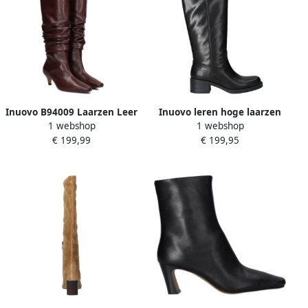
Inuovo B94009 Laarzen Leer
Inuovo leren hoge laarzen
1 webshop
1 webshop
Dames Bordeaux
zwart
€ 199,99
€ 199,95