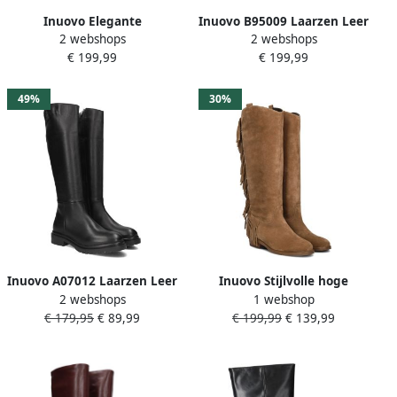
Inuovo Elegante
Inuovo B95009 Laarzen Leer
2 webshops
2 webshops
Winterlaarzen met
Dames Zwart
€ 199,99
€ 199,99
Kegelhak
49%
30%
Inuovo A07012 Laarzen Leer
Inuovo Stijlvolle hoge
2 webshops
1 webshop
Dames Zwart
laarzen voor herfst winter
€ 179,95
€ 89,99
€ 199,99
€ 139,99