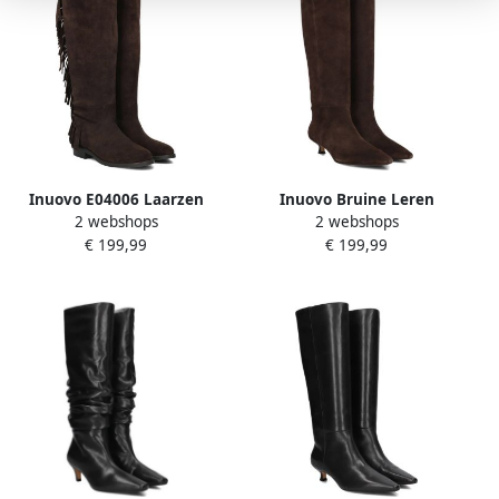
Inuovo E04006 Laarzen
Inuovo Bruine Leren
2 webshops
2 webshops
Suède Dames Bruin
Laarzen voor Stijlvolle
€ 199,99
€ 199,99
Seizoenen