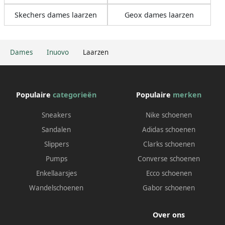
Skechers dames laarzen
Geox dames laarzen
Dames
Inuovo
Laarzen
Populaire
categorieën
Populaire
merken
Sneakers
Nike schoenen
Sandalen
Adidas schoenen
Slippers
Clarks schoenen
Pumps
Converse schoenen
Enkellaarsjes
Ecco schoenen
Wandelschoenen
Gabor schoenen
Over ons