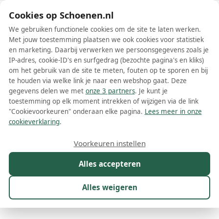
Schoenen.nl
Cookies op Schoenen.nl
We gebruiken functionele cookies om de site te laten werken.
Met jouw toestemming plaatsen we ook cookies voor statistiek
en marketing. Daarbij verwerken we persoonsgegevens zoals je
IP-adres, cookie-ID's en surfgedrag (bezochte pagina's en kliks)
om het gebruik van de site te meten, fouten op te sporen en bij
Wis filters
Alle filters
te houden via welke link je naar een webshop gaat. Deze
gegevens delen we met
onze 3 partners
. Je kunt je
Think dames laarzen
toestemming op elk moment intrekken of wijzigen via de link
"Cookievoorkeuren" onderaan elke pagina.
Lees meer in onze
Think dames laarzen zijn een perfecte combinatie van stijl, comfort
cookieverklaring
.
en duurzaamheid. Dit Oostenrijkse merk staat bekend om het
gebruik van hoogwaardige materialen en een milieuvriendelijk
Meer lezen
Voorkeuren instellen
productieproces. Daarnaast zijn deze laarzen speciaal ontworpen
met het oog op de anatomie van de vrouwelijke voet, zodat je
Alles accepteren
Veterlaarzen
verzekerd bent van een perfecte pasvorm en ultiem draagcomfort.
Zo kom je stijlvol en zonder voetklachten de dag door.
Alles weigeren
Maat
Merk
1
Kleur
Prijs
Materiaal