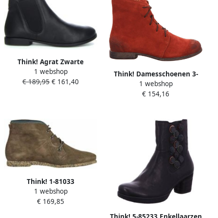
Think! Agrat Zwarte
1 webshop
Enkellaars Black Dames
Think! Damesschoenen 3-
€ 189,95
€ 161,40
1 webshop
000032-3000 bruin
€ 154,16
Think! 1-81033
1 webshop
€ 169,85
Think! 5-85233 Enkellaarzen