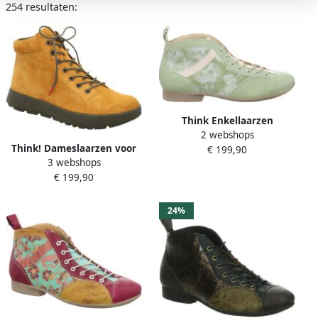
254 resultaten:
Think Enkellaarzen
2 webshops
Think! Dameslaarzen voor
€ 199,90
3 webshops
verschillende
€ 199,90
weersomstandigheden
24%