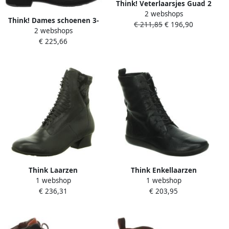
Think! Veterlaarsjes Guad 2
2 webshops
Comfortschoen
Think! Dames schoenen 3-
€ 211,85
€ 196,90
vrijetijdsschoen in tijdloos
2 webshops
000406-0000 zwart
ontwerp
€ 225,66
Think Laarzen
Think Enkellaarzen
1 webshop
1 webshop
€ 236,31
€ 203,95