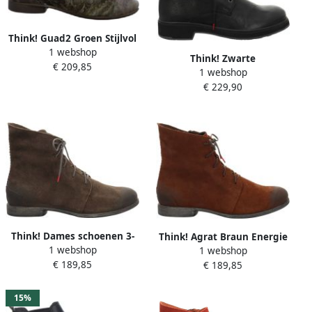
Think! Guad2 Groen Stijlvol
1 webshop
Model Green Heren
Think! Zwarte
€ 209,85
1 webshop
damesschoenen voor
€ 229,90
diverse activiteiten
Think! Dames schoenen 3-
Think! Agrat Braun Energie
1 webshop
000032-3040 Bruin
1 webshop
Reep Brown Dames
€ 189,85
€ 189,85
15%