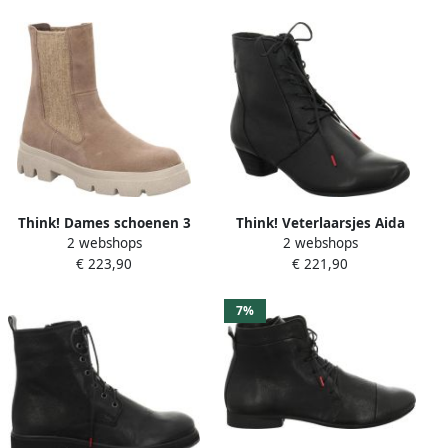
Think! Dames schoenen 3
Think! Veterlaarsjes Aida
2 webshops
2 webshops
000620 2000 Grijs
Feestelijke schoen
€ 223,90
€ 221,90
enkellaars van plantaardig
gelooid leer
7%