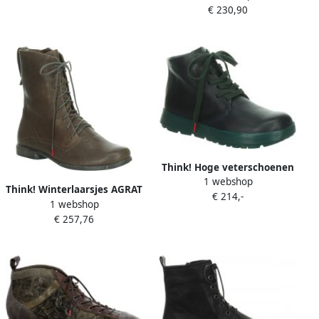
€ 230,90
Think! Hoge veterschoenen
1 webshop
COMODA van plantaardig
Think! Winterlaarsjes AGRAT
€ 214,-
gelooid leer
1 webshop
in plantaardig gelooide
€ 257,76
verwerking