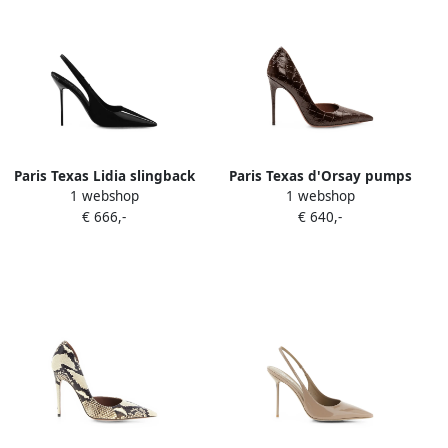
Paris Texas Lidia slingback
Paris Texas d'Orsay pumps
1 webshop
1 webshop
pumps Zwart
met krokodillen-reliëf Bruin
€ 666,-
€ 640,-