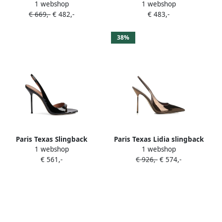
1 webshop
1 webshop
slangenleer-effect Bruin
met T-bandje en hak Zwart
€ 669,-
€ 482,-
€ 483,-
38%
Paris Texas Slingback
Paris Texas Lidia slingback
1 webshop
1 webshop
pumps met open neus
pumps Bruin
€ 561,-
€ 926,-
€ 574,-
Zwart