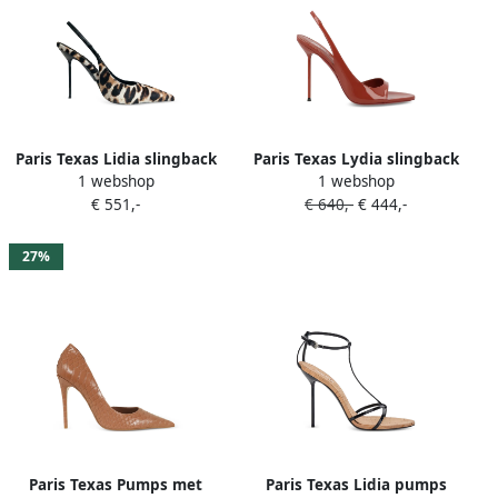
Paris Texas Lidia slingback
Paris Texas Lydia slingback
1 webshop
1 webshop
pumps Beige
pumps Bruin
€ 551,-
€ 640,-
€ 444,-
27%
Paris Texas Pumps met
Paris Texas Lidia pumps