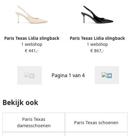
Paris Texas Lidia slingback
Paris Texas Lidia slingback
1 webshop
1 webshop
pumps met puntige neus
pumps Zwart
€ 441,-
€ 867,-
Beige
Pagina 1 van 4
Bekijk ook
Paris Texas
Paris Texas schoenen
damesschoenen