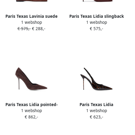
Paris Texas Lavinia suede
Paris Texas Lidia slingback
1 webshop
1 webshop
pumps Bruin
pumps Rood
€ 575,-
€ 288,-
€ 575,-
Paris Texas Lidia pointed-
Paris Texas Lidia
1 webshop
1 webshop
toe heeled pumps Bruin
tortoiseshell-effect
€ 862,-
€ 623,-
slingback pumps Bruin