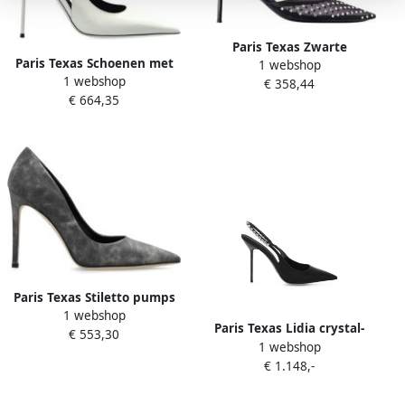
Paris Texas Zwarte
Paris Texas Schoenen met
1 webshop
Slingback Pumps met Mesh
1 webshop
hak 'Lidia' White Dames
€ 358,44
Black Dames
€ 664,35
Paris Texas Stiletto pumps
1 webshop
in Paris stijl Gray Dames
Paris Texas Lidia crystal-
€ 553,30
1 webshop
embellished slingback
€ 1.148,-
pumps Zwart