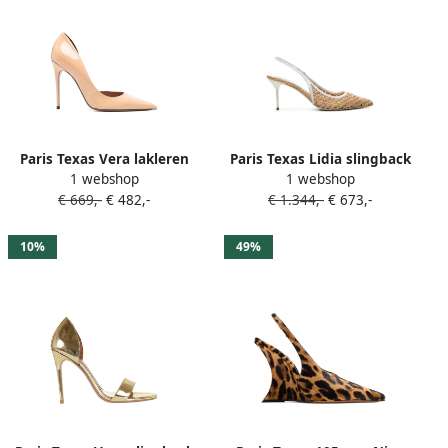
Paris Texas Vera lakleren
Paris Texas Lidia slingback
1 webshop
1 webshop
pumps Beige
pumps Beige
€ 669,-
€ 482,-
€ 1.344,-
€ 673,-
10%
49%