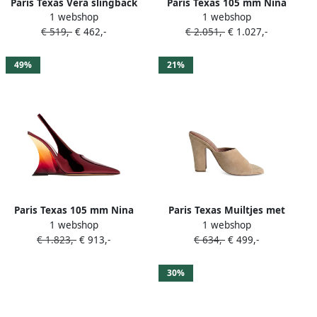
Paris Texas Vera slingback
Paris Texas 105 mm Nina
1 webshop
1 webshop
pumps Goud
pumps met luipaardprint
€ 519,-
€ 462,-
€ 2.051,-
€ 1.027,-
Bruin
49%
21%
Paris Texas 105 mm Nina
Paris Texas Muiltjes met
1 webshop
1 webshop
pumps met puntige neus
vierkante neus Beige
€ 1.823,-
€ 913,-
€ 634,-
€ 499,-
Rood
30%