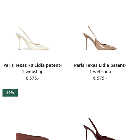
Paris Texas 70 Lidia patent-
Paris Texas Lidia patent-
1 webshop
1 webshop
leather slingback pumps
leather slingback pumps
€ 575,-
€ 575,-
Beige
Beige
49%