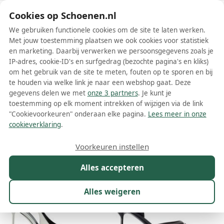
Schoenen.nl
Cookies op Schoenen.nl
We gebruiken functionele cookies om de site te laten werken.
Met jouw toestemming plaatsen we ook cookies voor statistiek
en marketing. Daarbij verwerken we persoonsgegevens zoals je
IP-adres, cookie-ID's en surfgedrag (bezochte pagina's en kliks)
om het gebruik van de site te meten, fouten op te sporen en bij
Wis filters
Alle filters
te houden via welke link je naar een webshop gaat. Deze
gegevens delen we met
onze 3 partners
. Je kunt je
Paris Texas dames pumps
toestemming op elk moment intrekken of wijzigen via de link
"Cookievoorkeuren" onderaan elke pagina.
Lees meer in onze
Meer lezen
cookieverklaring
.
Maat
Merk
1
Kleur
Prijs
Materiaal
Voorkeuren instellen
114 resultaten:
Alles accepteren
Alles weigeren