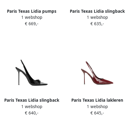
Paris Texas Lidia pumps
Paris Texas Lidia slingback
1 webshop
1 webshop
met puntige neus en
pumps met gelakte
€ 669,-
€ 635,-
gelakte afwerking Zwart
afwerking Paars
Paris Texas Lidia slingback
Paris Texas Lidia lakleren
1 webshop
1 webshop
sandalen Zwart
pumps Rood
€ 640,-
€ 645,-