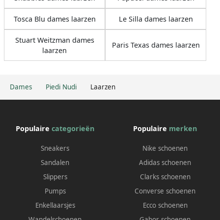
Tosca Blu dames laarzen
Le Silla dames laarzen
Stuart Weitzman dames
Paris Texas dames laarzen
laarzen
Dames
Piedi Nudi
Laarzen
Populaire
categorieën
Populaire
merken
Sneakers
Nike schoenen
Sandalen
Adidas schoenen
Slippers
Clarks schoenen
Pumps
Converse schoenen
Enkellaarsjes
Ecco schoenen
Wandelschoenen
Gabor schoenen