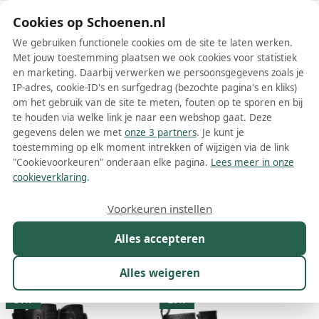
Schoenen.nl
Cookies op Schoenen.nl
We gebruiken functionele cookies om de site te laten werken.
Met jouw toestemming plaatsen we ook cookies voor statistiek
en marketing. Daarbij verwerken we persoonsgegevens zoals je
IP-adres, cookie-ID's en surfgedrag (bezochte pagina's en kliks)
om het gebruik van de site te meten, fouten op te sporen en bij
Wis filters
Alle filters
te houden via welke link je naar een webshop gaat. Deze
gegevens delen we met
onze 3 partners
. Je kunt je
Piedi Nudi dames laarzen
toestemming op elk moment intrekken of wijzigen via de link
"Cookievoorkeuren" onderaan elke pagina.
Lees meer in onze
Meer lezen
cookieverklaring
.
Hoge laarzen
Voorkeuren instellen
Alles accepteren
Maat
Merk
1
Kleur
Prijs
Materiaal
Alles weigeren
10 resultaten:
31%
20%