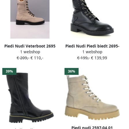
Piedi Nudi Veterboot 2695
Piedi Nudi Piedi biedt 2695-
1 webshop
1 webshop
Dames Beige
02.01pn zwart Dames
€ 209,-
€ 110,-
€ 199,-
€ 139,99
39%
36%
Piedi nudi 2597-04.01