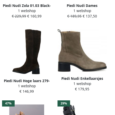
Piedi Nudi Zola 01.03 Black-
Piedi Nudi Dames
1 webshop
1 webshop
3 4 laars -korte laars -lange
Enkellaars Silva 09.07 Warm
€ 229,99
€ 160,99
€ 189,95
€ 137,50
laars
Stone Beige
Piedi Nudi Enkellaarsjes
Piedi Nudi Hoge laars 279-
1 webshop
Dames Laarzen
1 webshop
04.03 Groen
€ 179,95
Damesschoenen Suède 2679
€ 146,99
02.01PN Beige
47%
29%