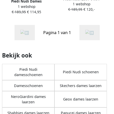
Piedi Nudi Dames
1 webshop
Enkellaarzen
1 webshop
Enkellaars 2597-09.02pn
€ 189,95
€ 120,-
€ 189,95
€ 114,95
Torrox Zwart
Pagina 1 van 1
Bekijk ook
Piedi Nudi
Piedi Nudi schoenen
damesschoenen
Damesschoenen
Skechers dames laarzen
NeroGiardini dames
Geox dames laarzen
laarzen
Shabbies dames laarzen
Papucei dames laarzen