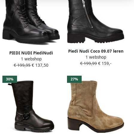
Piedi Nudi Coco 09.07 leren
PIEDI NUDI PiediNudi
1 webshop
enkellaarzen zwart
1 webshop
Enkelboots Dames Fara
€ 199,99
€ 159,-
€ 199,95
€ 137,50
01.07 Maat: 41 Kleur: Zwart
30%
27%