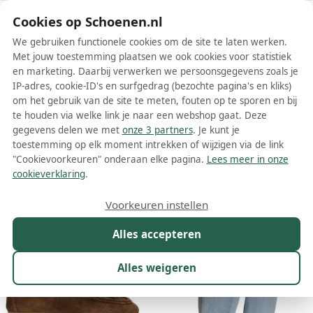
Schoenen.nl
Cookies op Schoenen.nl
We gebruiken functionele cookies om de site te laten werken.
Met jouw toestemming plaatsen we ook cookies voor statistiek
en marketing. Daarbij verwerken we persoonsgegevens zoals je
IP-adres, cookie-ID's en surfgedrag (bezochte pagina's en kliks)
om het gebruik van de site te meten, fouten op te sporen en bij
Wis filters
Alle filters
te houden via welke link je naar een webshop gaat. Deze
gegevens delen we met
onze 3 partners
. Je kunt je
PS Poelman dames instappers
toestemming op elk moment intrekken of wijzigen via de link
"Cookievoorkeuren" onderaan elke pagina.
Lees meer in onze
Meer lezen
cookieverklaring
.
Maat
Merk
1
Kleur
Prijs
Materiaal
Voorkeuren instellen
25 resultaten:
Alles accepteren
Alles weigeren