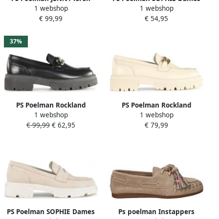
1 webshop
1 webshop
loafers met ponyhair en
Loafers met ketting Crème
€ 99,99
€ 54,95
ketting bruin
37%
PS Poelman Rockland
PS Poelman Rockland
1 webshop
1 webshop
chunky leren loafers met
chunky leren loafers met
€ 99,99
€ 62,95
€ 79,99
ketting zwart
ketting off white
PS Poelman SOPHIE Dames
Ps poelman Instappers