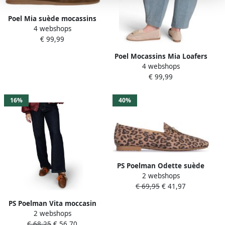
Poel Mia suède mocassins
4 webshops
donkerbruin
€ 99,99
Poel Mocassins Mia Loafers
4 webshops
€ 99,99
16%
40%
PS Poelman Odette suède
2 webshops
loafers met panterprint
€ 69,95
€ 41,97
bruin zwart
PS Poelman Vita moccasin
2 webshops
middelbruin 40
€ 68,25
€ 56,70