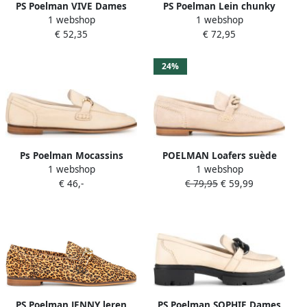
PS Poelman VIVE Dames
PS Poelman Lein chunky
1 webshop
1 webshop
Ballerina's Meerkleurig
leren loafers met geps
€ 52,35
€ 72,95
zwart
24%
Ps Poelman Mocassins
POELMAN Loafers suède
1 webshop
1 webshop
JENNY Dames instappers
Beige Suede Loafers Dames
€ 46,-
€ 79,95
€ 59,99
PS Poelman JENNY leren
PS Poelman SOPHIE Dames