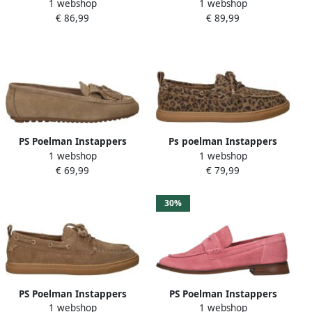
1 webshop
1 webshop
Suède Nubuck Leren
Dames Beige
€ 86,99
€ 89,99
Chunky Loafers Mocassins
Instappers Beige Nude
PS Poelman Instappers
Ps poelman Instappers
1 webshop
1 webshop
Dames Beige
Dames Bruin
€ 69,99
€ 79,99
30%
PS Poelman Instappers
PS Poelman Instappers
1 webshop
1 webshop
Dames Taupe
Dames Roze