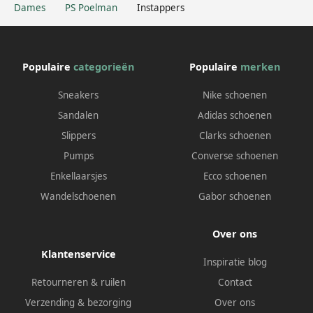
Dames
PS Poelman
Instappers
Populaire
categorieën
Populaire
merken
Sneakers
Nike schoenen
Sandalen
Adidas schoenen
Slippers
Clarks schoenen
Pumps
Converse schoenen
Enkellaarsjes
Ecco schoenen
Wandelschoenen
Gabor schoenen
Over ons
Klantenservice
Inspiratie blog
Retourneren & ruilen
Contact
Verzending & bezorging
Over ons