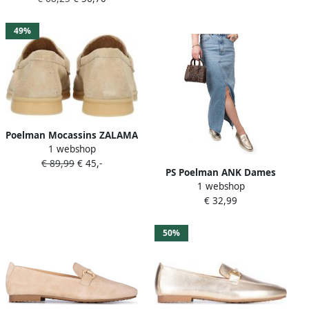
49%
Poelman Mocassins ZALAMA
1 webshop
Dames Loafers
€ 89,99
€ 45,-
PS Poelman ANK Dames
1 webshop
Instappers Goud
€ 32,99
50%