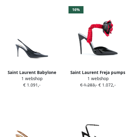
16%
Saint Laurent Babylone
Saint Laurent Freja pumps
1 webshop
1 webshop
Breteuil slingback pumps
Zwart
€ 1.091,-
€ 1.283,-
€ 1.072,-
Zwart