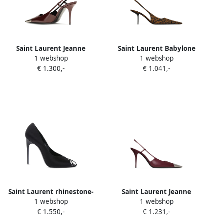
Saint Laurent Jeanne
Saint Laurent Babylone
1 webshop
1 webshop
slingback pumps in smooth
Breteuil slingback pumps in
€ 1.300,-
€ 1.041,-
leather Rood
leopard grosgrain Bruin
Saint Laurent rhinestone-
Saint Laurent Jeanne
1 webshop
1 webshop
embellished open-toe
slingback pumps van glad
€ 1.550,-
€ 1.231,-
pumps Zwart
leer Rood