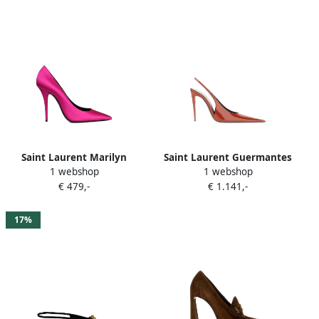
Saint Laurent Marilyn
Saint Laurent Guermantes
1 webshop
1 webshop
pumps met puntige neus
lakleren slingback pumps
€ 479,-
€ 1.141,-
Roze
Oranje
17%