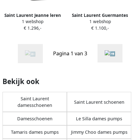
Saint Laurent Jeanne leren
Saint Laurent Guermantes
1 webshop
1 webshop
pumps Zwart
slingback pumps Wit
€ 1.296,-
€ 1.100,-
Pagina 1 van 3
Bekijk ook
Saint Laurent
Saint Laurent schoenen
damesschoenen
Damesschoenen
Le Silla dames pumps
Tamaris dames pumps
Jimmy Choo dames pumps