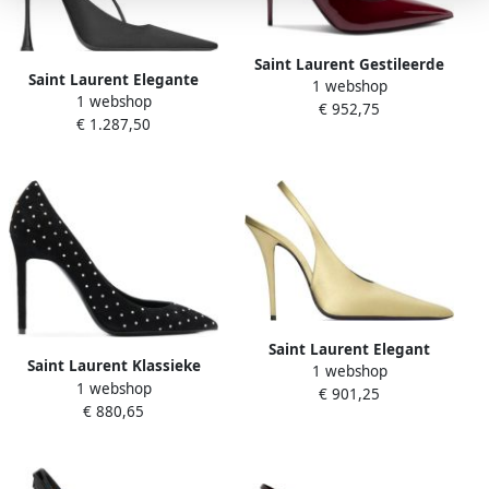
Saint Laurent Gestileerde
Saint Laurent Elegante
1 webshop
Hakken Red Dames
1 webshop
Zwarte Pumps voor
€ 952,75
€ 1.287,50
Vrouwen Black Dames
Saint Laurent Elegant
Saint Laurent Klassieke
1 webshop
Slingback Pumps Beige
1 webshop
Zwarte Pumps Black Dames
€ 901,25
Dames
€ 880,65