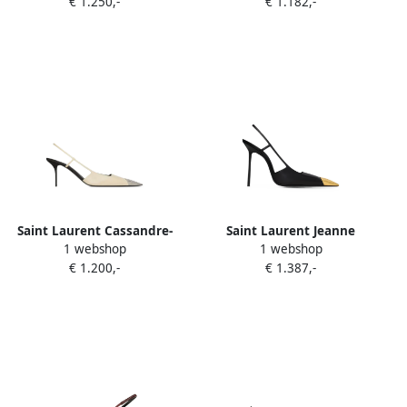
€ 1.250,-
€ 1.182,-
hair leather Beige
leather and satin Zwart
Saint Laurent Cassandre-
Saint Laurent Jeanne
1 webshop
1 webshop
plaque pumps Beige
slingback pumps in smooth
€ 1.200,-
€ 1.387,-
leather Zwart