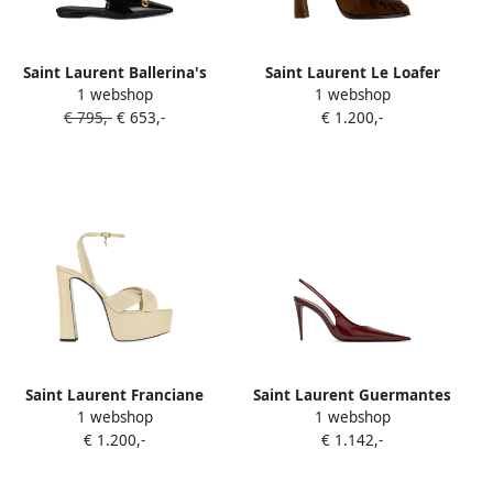
Saint Laurent Ballerina's
Saint Laurent Le Loafer
1 webshop
1 webshop
met schakelketting detail
suède pumps Bruin
€ 795,-
€ 653,-
€ 1.200,-
Zwart
Saint Laurent Franciane
Saint Laurent Guermantes
1 webshop
1 webshop
geknoopte sandalen Beige
leren slingback pumps
€ 1.200,-
€ 1.142,-
Rood