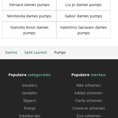
Versace dames pumps
Liu Jo dames pumps
Montevita dames pumps
Gabor dames pumps
Gianvito Rossi dames
Valentino Garavani dames
pumps
pumps
Dames
Saint Laurent
Pumps
Populaire
categorieën
Populaire
merken
Sneakers
Nike schoenen
Sandalen
Adidas schoenen
Slippers
Clarks schoenen
Pumps
Converse schoenen
Enkellaarsjes
Ecco schoenen