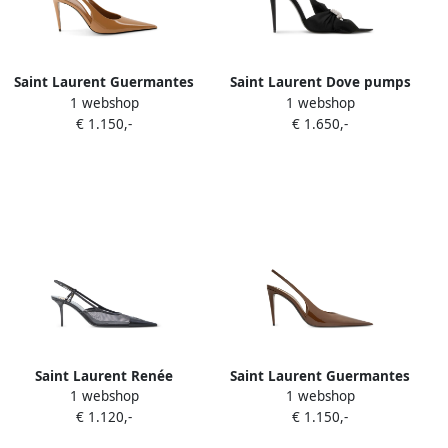
Saint Laurent Guermantes
Saint Laurent Dove pumps
1 webshop
1 webshop
pumps met puntige neus
verfraaid met kristallen
€ 1.150,-
€ 1.650,-
Beige
Zwart
Saint Laurent Renée
Saint Laurent Guermantes
1 webshop
1 webshop
Cassandre slingback pumps
slingback pumps Bruin
€ 1.120,-
€ 1.150,-
Zwart