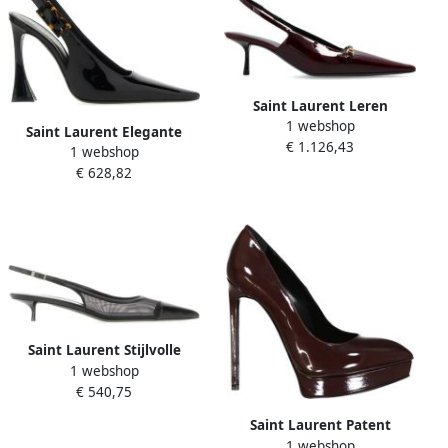
Saint Laurent Leren
1 webshop
Slingback Pumps met Lak
Saint Laurent Elegante
€ 1.126,43
Effect
1 webshop
Slingback Pump Schoenen
€ 628,82
Black Dames
Saint Laurent Stijlvolle
1 webshop
Sandalen voor de Zomer
€ 540,75
Black Dames
Saint Laurent Patent
1 webshop
Pointed Toe Pumps Brown