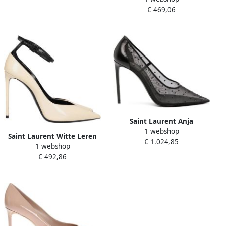
€ 469,06
Dames
Saint Laurent Anja
1 webshop
Kristalversierde Pumps
Saint Laurent Witte Leren
€ 1.024,85
Black Dames
1 webshop
Pumps met Gespsluiting
€ 492,86
White Dames