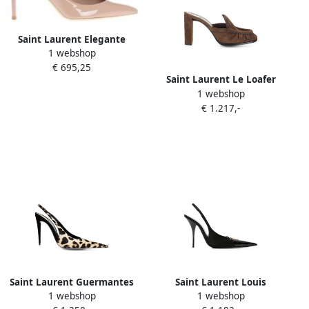
Saint Laurent Elegante
1 webshop
Zwarte Leren Pumps
€ 695,25
Saint Laurent Le Loafer
1 webshop
suède muiltjes Bruin
€ 1.217,-
Saint Laurent Guermantes
Saint Laurent Louis
1 webshop
1 webshop
slingback pumps in pony-
slingback pumps in patent