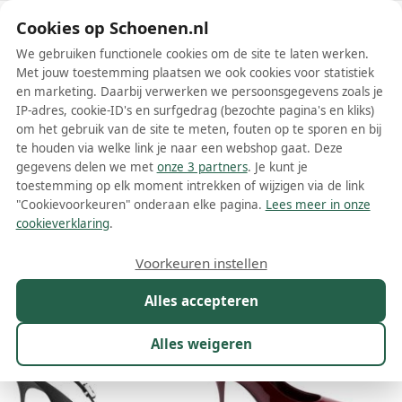
Schoenen.nl
Cookies op Schoenen.nl
We gebruiken functionele cookies om de site te laten werken.
Met jouw toestemming plaatsen we ook cookies voor statistiek
en marketing. Daarbij verwerken we persoonsgegevens zoals je
IP-adres, cookie-ID's en surfgedrag (bezochte pagina's en kliks)
om het gebruik van de site te meten, fouten op te sporen en bij
Wis filters
Alle filters
te houden via welke link je naar een webshop gaat. Deze
gegevens delen we met
onze 3 partners
. Je kunt je
Saint Laurent dames pumps
toestemming op elk moment intrekken of wijzigen via de link
"Cookievoorkeuren" onderaan elke pagina.
Lees meer in onze
Meer lezen
cookieverklaring
.
Maat
Merk
1
Kleur
Prijs
Materiaal
Voorkeuren instellen
85 resultaten:
Alles accepteren
Alles weigeren