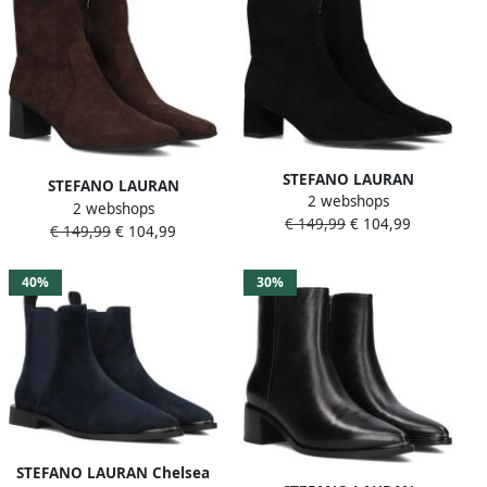
STEFANO LAURAN
STEFANO LAURAN
2 webshops
Enkellaarsjes Dames 25354
2 webshops
Enkellaarsjes Dames 25354
€ 149,99
€ 104,99
Maat: 42 Materiaal: Suède
€ 149,99
€ 104,99
Maat: 41 Materiaal: Suède
Kleur: Zwart
Kleur: Bruin
40%
30%
STEFANO LAURAN Chelsea