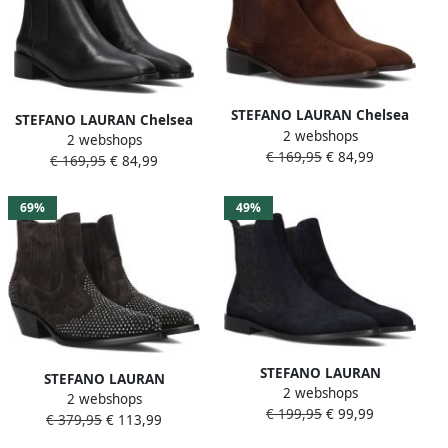
STEFANO LAURAN Chelsea
STEFANO LAURAN Chelsea
2 webshops
Boots Dames Botin Plano
2 webshops
Boots Dames Botin Plano
€ 169,95
€ 84,99
Maat: 38 Materiaal: Suède
€ 169,95
€ 84,99
Maat: 38 Materiaal: Leer
Kleur: Bruin
Kleur: Zwart
69%
49%
STEFANO LAURAN
STEFANO LAURAN
2 webshops
Enkellaarsjes Dames S3283
2 webshops
Enkellaarsjes Dames 9706r
€ 199,95
€ 99,99
Maat: 37 Materiaal: Suède
€ 379,95
€ 113,99
Maat: 38 Materiaal: Suède
Kleur: Blauw
Kleur: Grijs