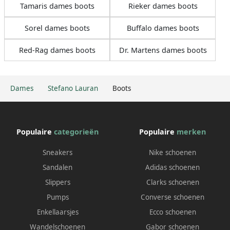
Tamaris dames boots
Rieker dames boots
Sorel dames boots
Buffalo dames boots
Red-Rag dames boots
Dr. Martens dames boots
Dames
Stefano Lauran
Boots
Populaire
categorieën
Populaire
merken
Sneakers
Nike schoenen
Sandalen
Adidas schoenen
Slippers
Clarks schoenen
Pumps
Converse schoenen
Enkellaarsjes
Ecco schoenen
Wandelschoenen
Gabor schoenen