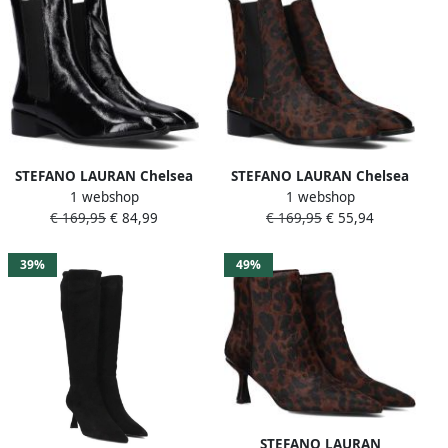
STEFANO LAURAN Chelsea
STEFANO LAURAN Chelsea
1 webshop
1 webshop
Boots Dames Botin Plano
Boots Dames Botin Plano
€ 169,95
€ 84,99
€ 169,95
€ 55,94
Maat: 36 Materiaal: Lakleer
Maat: 42 Kleur: Bruin
Kleur: Zwart
39%
49%
STEFANO LAURAN