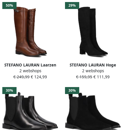
50%
29%
STEFANO LAURAN Laarzen
STEFANO LAURAN Hoge
2 webshops
2 webshops
Dames 2048 Maat: 42
Laarzen Dames 75517-21
€ 249,99
€ 124,99
€ 159,95
€ 111,99
Materiaal: Leer Kleur:
Maat: 40 Materiaal: Textiel
Cognac
Kleur: Zwart
30%
30%