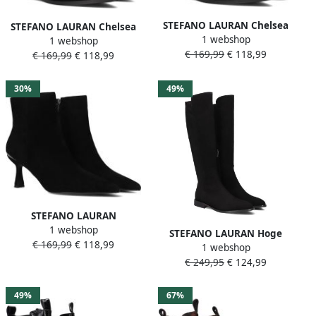
STEFANO LAURAN Chelsea
STEFANO LAURAN Chelsea
1 webshop
Boots Dames Pe2061 Maat:
1 webshop
Boots Dames Pe2061 Maat:
€ 169,99
€ 118,99
36 Materiaal: Suède Kleur:
€ 169,99
€ 118,99
37 Materiaal: Leer Kleur:
Zwart
Zwart
30%
49%
STEFANO LAURAN
1 webshop
Enkellaarsjes Dames Botin
STEFANO LAURAN Hoge
€ 169,99
€ 118,99
Maat: 40 Materiaal: Suède
1 webshop
Laarzen Dames S3282 Maat:
Kleur: Zwart
€ 249,95
€ 124,99
37 Materiaal: Suède Kleur:
Zwart
49%
67%