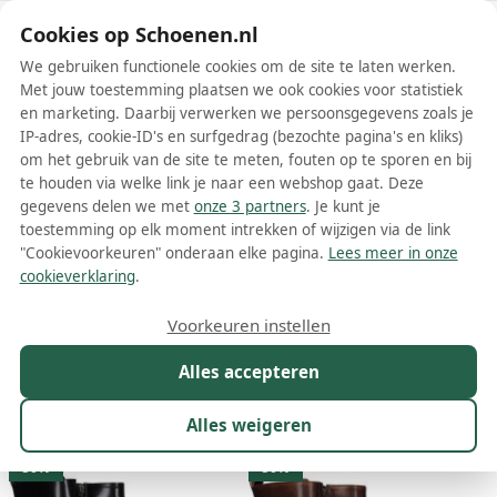
Schoenen.nl
Cookies op Schoenen.nl
We gebruiken functionele cookies om de site te laten werken.
Met jouw toestemming plaatsen we ook cookies voor statistiek
en marketing. Daarbij verwerken we persoonsgegevens zoals je
IP-adres, cookie-ID's en surfgedrag (bezochte pagina's en kliks)
om het gebruik van de site te meten, fouten op te sporen en bij
Wis filters
Alle filters
te houden via welke link je naar een webshop gaat. Deze
gegevens delen we met
onze 3 partners
. Je kunt je
Stefano Lauran dames boots
toestemming op elk moment intrekken of wijzigen via de link
"Cookievoorkeuren" onderaan elke pagina.
Lees meer in onze
Meer lezen
cookieverklaring
.
Biker boots
Chelsea boots
Enkelboots
Veterboots
Voorkeuren instellen
Alles accepteren
Maat
Merk
1
Kleur
Prijs
Materiaal
Alles weigeren
59 resultaten:
50%
50%