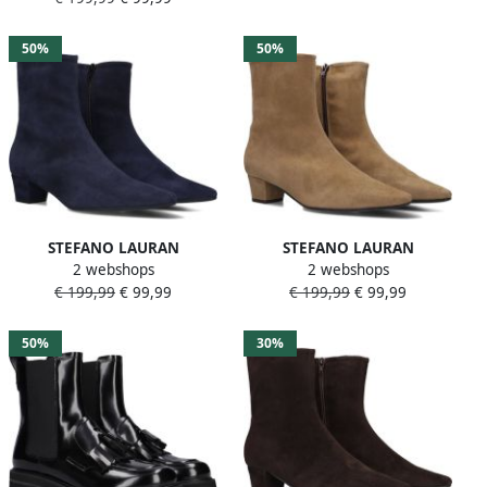
Kleur: Zwart
Kleur: Rood
50%
50%
STEFANO LAURAN
STEFANO LAURAN
2 webshops
2 webshops
Enkellaarsjes Dames 010-
Enkellaarsjes Dames 010-
€ 199,99
€ 99,99
€ 199,99
€ 99,99
292 Maat: 38 Materiaal:
292 Maat: 41 Materiaal:
Suède Kleur: Blauw
Suède Kleur: Taupe
50%
30%