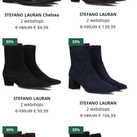
STEFANO LAURAN
STEFANO LAURAN Chelsea
2 webshops
Enkellaarsjes Dames 010-
2 webshops
Boots Dames St3046 Maat:
€ 199,99
€ 139,99
292 Maat: 42 Materiaal:
€ 169,99
€ 84,99
38 Materiaal: Lakleer Kleur:
Suède Kleur: Bruin
Zwart
50%
30%
STEFANO LAURAN
STEFANO LAURAN
2 webshops
Enkellaarsjes Dames 010-
2 webshops
Enkellaarsjes Dames 25354
€ 199,99
€ 99,99
292 Maat: 41 Materiaal:
€ 149,99
€ 104,99
Maat: 39 Materiaal: Suède
Suède Kleur: Zwart
Kleur: Blauw
30%
30%