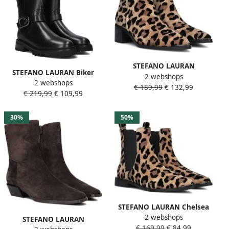
STEFANO LAURAN
STEFANO LAURAN Biker
2 webshops
Enkellaarsjes Dames Pe2023
2 webshops
Boots Dames Pe2052 Maat:
€ 189,99
€ 132,99
Maat: 40 Materiaal: Suède
€ 219,99
€ 109,99
37 Materiaal: Leer Kleur:
Kleur: Beige
Zwart
30%
50%
STEFANO LAURAN Chelsea
2 webshops
Boots Dames Pe2061 Maat:
STEFANO LAURAN
€ 169,99
€ 84,99
38 Materiaal: Suède Kleur: