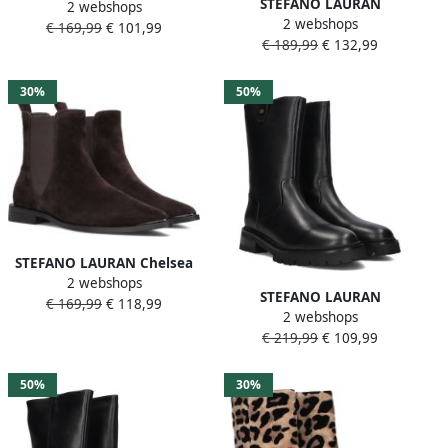
STEFANO LAURAN
2 webshops
Boots Dames Pe2061 Maat:
2 webshops
Enkellaarsjes Dames Pe2023
€ 169,99
€ 101,99
37 Materiaal: Suède Kleur:
€ 189,99
€ 132,99
Maat: 39 Materiaal: Leer
Blauw
Kleur: Zwart
30%
50%
STEFANO LAURAN Chelsea
2 webshops
Boots Dames Pe2061 Maat:
STEFANO LAURAN
€ 169,99
€ 118,99
38 Materiaal: Suède Kleur:
2 webshops
Enkelboots Dames St2156
Bruin
€ 219,99
€ 109,99
Maat: 37 Materiaal: Leer
Kleur: Zwart
50%
30%