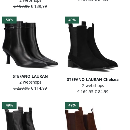
2 webshops
Enkellaarsjes Dames St2070
Beige
€ 199,99
€ 139,99
Maat: 37 Materiaal: Suède
Kleur: Bruin
50%
49%
STEFANO LAURAN
STEFANO LAURAN Chelsea
2 webshops
Enkellaarsjes Dames
2 webshops
Boots Dames Botin Plano
€ 229,99
€ 114,99
Penny2 Maat: 38 Materiaal:
€ 169,95
€ 84,99
Maat: 36 Materiaal: Suède
Leer Kleur: Zwart
Kleur: Zwart
49%
49%