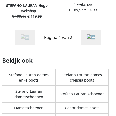
1 webshop
Enkellaarsjes Dames Botin
STEFANO LAURAN Hoge
€ 169,95
€ 84,99
Maat: 40 Materiaal: Leer
1 webshop
Laarzen Dames Bota Maat:
Kleur: Zwart
€ 199,95
€ 119,99
36 Materiaal: Suède Kleur:
Zwart
Pagina 1 van 2
Bekijk ook
Stefano Lauran dames
Stefano Lauran dames
enkelboots
chelsea boots
Stefano Lauran
Stefano Lauran schoenen
damesschoenen
Damesschoenen
Gabor dames boots