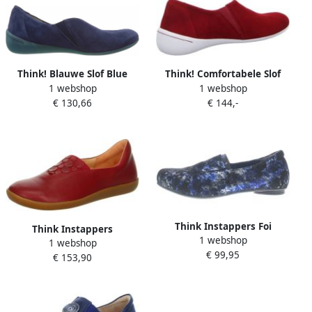
Think! Blauwe Slof Blue
Think! Comfortabele Slof
1 webshop
1 webshop
Dames
voor Dagelijks Gebruik
€ 130,66
€ 144,-
Think Instappers Foi
Think Instappers
1 webshop
1 webshop
€ 99,95
€ 153,90