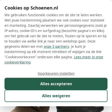
Schoenen.nl
Cookies op Schoenen.nl
We gebruiken functionele cookies om de site te laten werken.
Met jouw toestemming plaatsen we ook cookies voor statistiek
en marketing. Daarbij verwerken we persoonsgegevens zoals je
IP-adres, cookie-ID's en surfgedrag (bezochte pagina's en kliks)
om het gebruik van de site te meten, fouten op te sporen en bij
Wis filters
Alle filters
te houden via welke link je naar een webshop gaat. Deze
gegevens delen we met
onze 3 partners
. Je kunt je
Think dames instappers
toestemming op elk moment intrekken of wijzigen via de link
"Cookievoorkeuren" onderaan elke pagina.
Lees meer in onze
Meer lezen
cookieverklaring
.
Maat
Merk
1
Kleur
Prijs
Materiaal
Voorkeuren instellen
9 resultaten:
Alles accepteren
Alles weigeren