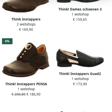
Think! Dames schoenen 3
1 webshop
000531 0000 zwart
Think Instappers
€ 159,65
2 webshops
€ 169,90
6%
Think! Instappers Guad2
1 webshop
Gespschoen slipper
Think! Instappers PENSA
€ 173,90
feestdagsschoen met kleine
1 webshop
Feestelijke schoen
blokhak
€ 200,80
€ 186,90
comfortschoen lage schoen
met gepolsterde hiel