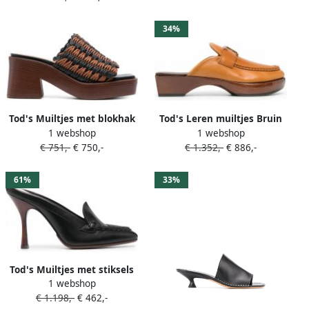
34%
Tod's Muiltjes met blokhak
Tod's Leren muiltjes Bruin
1 webshop
1 webshop
Bruin
€ 751,-
€ 750,-
€ 1.352,-
€ 886,-
61%
33%
Tod's Muiltjes met stiksels
1 webshop
Zwart
€ 1.198,-
€ 462,-