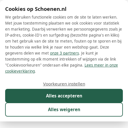
Schoenen.nl
Cookies op Schoenen.nl
We gebruiken functionele cookies om de site te laten werken.
Met jouw toestemming plaatsen we ook cookies voor statistiek
en marketing. Daarbij verwerken we persoonsgegevens zoals je
IP-adres, cookie-ID's en surfgedrag (bezochte pagina's en kliks)
om het gebruik van de site te meten, fouten op te sporen en bij
Wis filters
Alle filters
te houden via welke link je naar een webshop gaat. Deze
gegevens delen we met
onze 3 partners
. Je kunt je
Tod's dames muiltjes
toestemming op elk moment intrekken of wijzigen via de link
"Cookievoorkeuren" onderaan elke pagina.
Lees meer in onze
Meer lezen
cookieverklaring
.
Maat
Merk
1
Kleur
Prijs
Materiaal
Voorkeuren instellen
36 resultaten:
Alles accepteren
34%
56%
Alles weigeren