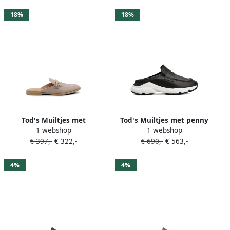
18%
18%
Tod's Muiltjes met
Tod's Muiltjes met penny
1 webshop
1 webshop
logoplakkaat Beige
bar Zwart
€ 397,-
€ 322,-
€ 690,-
€ 563,-
4%
4%