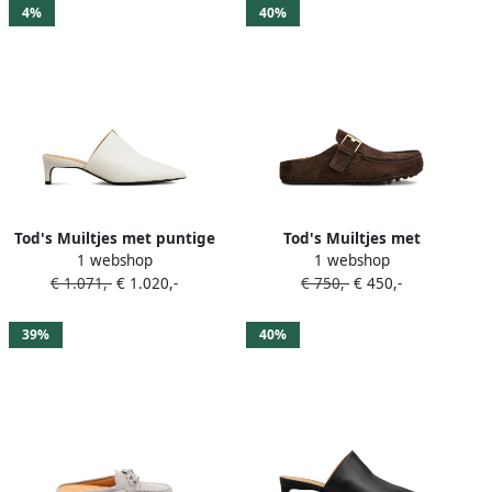
4%
40%
Tod's Muiltjes met puntige
Tod's Muiltjes met
1 webshop
1 webshop
neus Wit
gespdetail Bruin
€ 1.071,-
€ 1.020,-
€ 750,-
€ 450,-
39%
40%