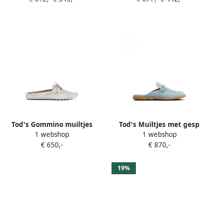
Tod's Gommino muiltjes
Tod's Muiltjes met gesp
1 webshop
1 webshop
met veters Grijs
Blauw
€ 650,-
€ 870,-
19%