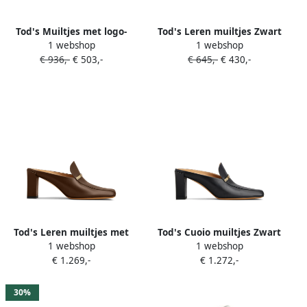
Tod's Muiltjes met logo-
Tod's Leren muiltjes Zwart
1 webshop
1 webshop
reliëf Grijs
€ 936,-
€ 503,-
€ 645,-
€ 430,-
Tod's Leren muiltjes met
Tod's Cuoio muiltjes Zwart
1 webshop
1 webshop
logoplakkaat Bruin
€ 1.269,-
€ 1.272,-
30%