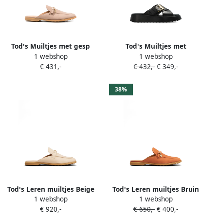
Tod's Muiltjes met gesp
Tod's Muiltjes met
1 webshop
1 webshop
Beige
gekruiste bandjes Zwart
€ 431,-
€ 432,-
€ 349,-
38%
Tod's Leren muiltjes Beige
Tod's Leren muiltjes Bruin
1 webshop
1 webshop
€ 920,-
€ 650,-
€ 400,-