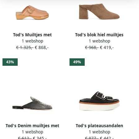
Tod's Muiltjes met
Tod's blok hiel muiltjes
1 webshop
1 webshop
gespsluiting en hak Roze
Beige
€ 1.325,-
€ 868,-
€ 968,-
€ 419,-
43%
49%
Tod's Denim muiltjes met
Tod's plateausandalen
1 webshop
1 webshop
logo Zwart
Zwart
€ 612,-
€ 345,-
€ 877,-
€ 442,-