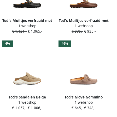
Tod's Muiltjes verfraaid met
Tod's Muiltjes verfraaid met
1 webshop
1 webshop
ketting Zwart
ketting Bruin
€ 1.121,-
€ 1.065,-
€ 975,-
€ 935,-
4%
46%
Tod's Sandalen Beige
Tod's Glove Gommino
1 webshop
1 webshop
muiltjes met veters Beige
€ 1.057,-
€ 1.006,-
€ 645,-
€ 348,-