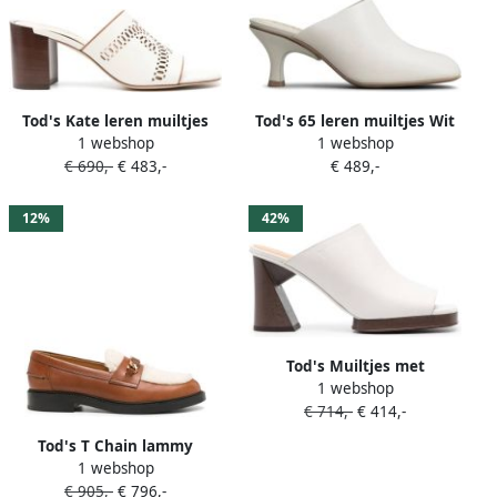
Tod's Kate leren muiltjes
Tod's 65 leren muiltjes Wit
1 webshop
1 webshop
Wit
€ 690,-
€ 483,-
€ 489,-
12%
42%
Tod's Muiltjes met
1 webshop
bewerkte hak Beige
€ 714,-
€ 414,-
Tod's T Chain lammy
1 webshop
muiltjes Bruin
€ 905,-
€ 796,-