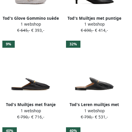
Tod's Glove Gommino suède
Tod's Muiltjes met puntige
1 webshop
1 webshop
muiltjes Grijs
neus Zwart
€ 645,-
€ 393,-
€ 690,-
€ 414,-
9%
32%
Tod's Muiltjes met franje
Tod's Leren muiltjes met
1 webshop
1 webshop
Zwart
franje Zwart
€ 790,-
€ 716,-
€ 790,-
€ 531,-
40%
40%