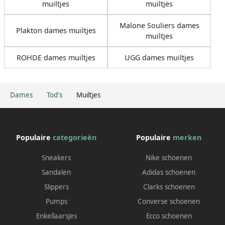
muiltjes
muiltjes
Malone Souliers dames
Plakton dames muiltjes
muiltjes
ROHDE dames muiltjes
UGG dames muiltjes
Dames
Tod's
Muiltjes
Populaire
categorieën
Populaire
merken
Sneakers
Nike schoenen
Sandalen
Adidas schoenen
Slippers
Clarks schoenen
Pumps
Converse schoenen
Enkellaarsjes
Ecco schoenen