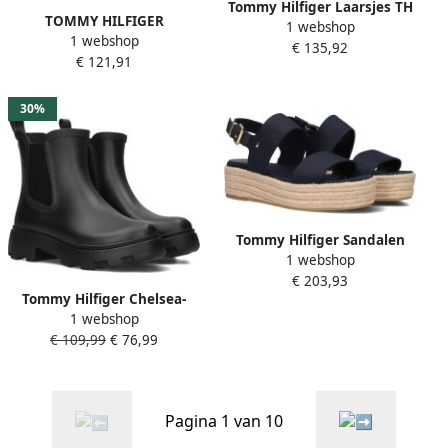
Tommy Hilfiger Laarsjes TH
TOMMY HILFIGER
1 webshop
LOGO LEATHER MIX
1 webshop
Enkellaarsjes Dames Low
€ 135,92
CHELSEA blokhak business
€ 121,91
Cowboy Flat Maat: 36
schoen laarzen met th-
Materiaal: Suède Kleur:
sieraad
Bruin
30%
Tommy Hilfiger Sandalen
1 webshop
MID WEDGE SANDAL
€ 203,93
zomerschoen sandaal met
Tommy Hilfiger Chelsea-
jute-beklede plateauhak
1 webshop
boots RUBBER FLAG
€ 109,99
€ 76,99
CLEATED RAINBOOT
blokhak instaplaarzen
rubberlaarzen tweezijdige
stretchinzet
Pagina 1 van 10