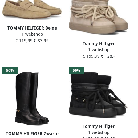
TOMMY HILFIGER Beige
1 webshop
Pantoffels Soft Driver Loafer
€ 119,99
€ 83,99
Tommy Hilfiger
1 webshop
Veterschoenen
€ 159,99
€ 128,-
TOMMYTECH LOGOTAPE
SNOWBOOT WARM plateau
veterboots outdoorschoen
50%
56%
textielband met logo
Tommy Hilfiger
1 webshop
Veterschoenen
TOMMY HILFIGER Zwarte