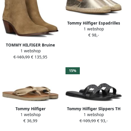
Tommy Hilfiger Espadrilles
1 webshop
TH LOGO METALLIC
€ 98,-
LEATHER ESPAD
zomerschoen slippers
TOMMY HILFIGER Bruine
instapschoen met th-
1 webshop
Enkellaarsjes Western Mid
sieraandeel
€ 169,99
€ 135,95
Heel S
15%
Tommy Hilfiger
Tommy Hilfiger Slippers TH
1 webshop
1 webshop
Teenslippers TH ELEVATED
LOGO STRAP MULE
€ 36,99
€ 109,99
€ 93,-
BEACH SANDAL
comfortabele schoen
zomerschoen comfortabele
zomerschoen flats met th-