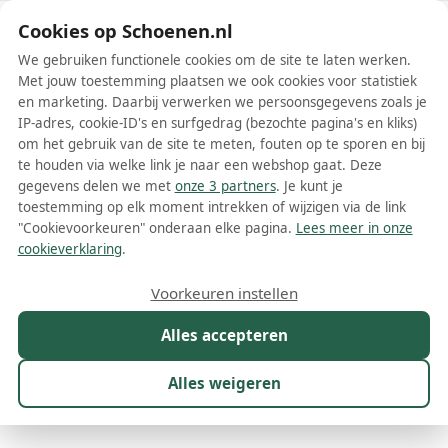
Schoenen.nl
Cookies op Schoenen.nl
We gebruiken functionele cookies om de site te laten werken.
Met jouw toestemming plaatsen we ook cookies voor statistiek
en marketing. Daarbij verwerken we persoonsgegevens zoals je
IP-adres, cookie-ID's en surfgedrag (bezochte pagina's en kliks)
om het gebruik van de site te meten, fouten op te sporen en bij
Wis filters
Alle filters
te houden via welke link je naar een webshop gaat. Deze
gegevens delen we met
onze 3 partners
. Je kunt je
Tommy Hilfiger damesschoenen
toestemming op elk moment intrekken of wijzigen via de link
"Cookievoorkeuren" onderaan elke pagina.
Lees meer in onze
Op zoek naar stijlvolle en comfortabele Tommy Hilfiger
cookieverklaring
.
damesschoenen? Zoek niet verder! Tommy Hilfiger is een
wereldberoemd merk dat bekend staat om de combinatie van
Meer lezen
Voorkeuren instellen
klassieke Amerikaanse stijlen en moderne ontwerpen. In ons ruime
assortiment vind je sneakers, laarzen, sandalen, instappers en nog
Alles accepteren
Ballerinas
Boots
Enkellaarsjes
Espadrilles
Hoge hakke
veel meer geweldige schoenen om jouw garderobe compleet te
maken.
Alles weigeren
Maat
Merk
1
Model
Kleur
Prijs
Mat