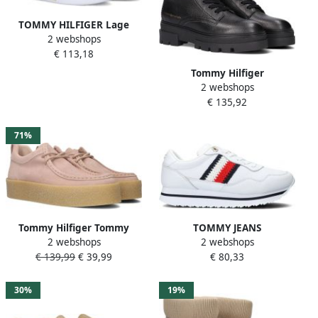
TOMMY HILFIGER Lage
2 webshops
Sneakers Dames Th Prep
€ 113,18
Court Maat: 36 Materiaal:
Leer Kleur: Wit
Tommy Hilfiger
2 webshops
Veterlaarsjes
€ 135,92
MONOCHROMATIC LACE UP
BOOT met logoprint opzij
71%
Tommy Hilfiger Tommy
TOMMY JEANS
2 webshops
2 webshops
Jeans Suede Shoe
Plateausneakers TJW RETRO
€ 139,99
€ 39,99
€ 80,33
Veterschoenen Laag Beige
BASKET FLATFORM ESS met
logo-tekst in de zool
vrijetijdsschoen lage
30%
19%
schoen veterschoen