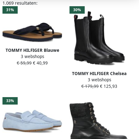
1.069 resultaten:
31%
30%
TOMMY HILFIGER Blauwe
3 webshops
Slippers Th Ltr Summer
€ 59,99
€ 40,99
Sandal
TOMMY HILFIGER Chelsea
3 webshops
Boots Dames Th Lthr Mid
€ 179,99
€ 125,93
Chelsea Maat: 40 Materiaal:
Leer Kleur: Zwart
33%