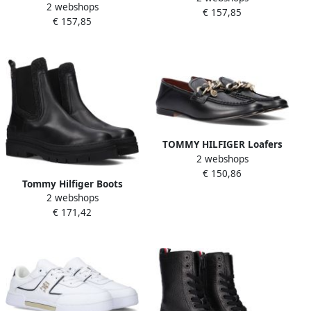
2 webshops
Snowboots Dames Lace-up
€ 157,85
Rubberrised Chelsea Maat:
€ 157,85
Snowboot Maat: 41
37 Materiaal: Rubber Kleur:
Materiaal: Teddy Kleur:
Zwart
Zwart
TOMMY HILFIGER Loafers
2 webshops
Dames Chain Loafer Maat:
€ 150,86
38 Materiaal: Leer Kleur:
Tommy Hilfiger Boots
Zwart
2 webshops
zonder sluiting FEMININE
€ 171,42
SEASONAL UTILITY BOOT
met brede stretchinzet bij
de schacht