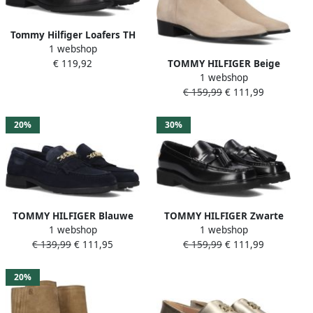
Tommy Hilfiger Loafers TH
1 webshop
CHAIN FRINGE LEATHER
TOMMY HILFIGER Beige
€ 119,92
LOAFER blokhak slipper
1 webshop
Enkellaarsjes Th Suede
zakelijke schoen met
€ 159,99
€ 111,99
Pointy Zip Bootie
modieuze franjes
20%
30%
TOMMY HILFIGER Blauwe
TOMMY HILFIGER Zwarte
1 webshop
1 webshop
Loafers Th Chain Fringe
Loafers Tassel Squarish Toe
€ 139,99
€ 111,95
€ 159,99
€ 111,99
Suede Loafer
Lthr Loafer
20%