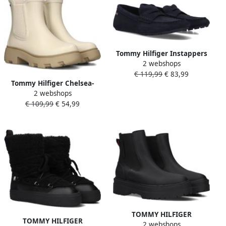
Tommy Hilfiger Instappers
2 webshops
FLAG SOFT SUEDE DRIVER
€ 119,99
€ 83,99
LOAFER instapschoen
Tommy Hilfiger Chelsea-
comfortabele schoen
2 webshops
boots RUBBER FLAG
moccasin flats met
€ 109,99
€ 54,99
CLEATED RAINBOOT
modieuze decoratieve
blokhak instaplaarzen
sluiting
rubberlaarzen tweezijdige
stretchinzet
TOMMY HILFIGER
TOMMY HILFIGER
2 webshops
Enkelboots Dames