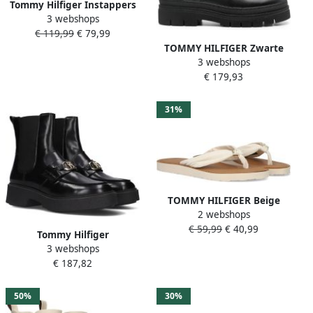
Tommy Hilfiger Instappers
3 webshops
FLAG SOFT SUEDE DRIVER
€ 119,99
€ 79,99
LOAFER
TOMMY HILFIGER Zwarte
3 webshops
Veterboots Feminini Felt
€ 179,93
Lace Up Bootie
31%
TOMMY HILFIGER Beige
2 webshops
Slippers Th Ltr Summer
€ 59,99
€ 40,99
Sandal
Tommy Hilfiger
3 webshops
FW0FW07317
€ 187,82
Damesschoenen Laarzen
BDS-Zwart
50%
30%