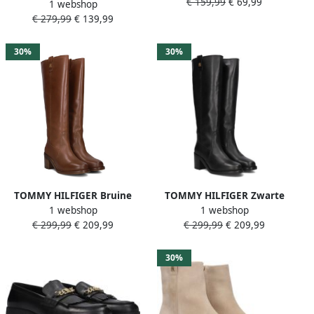
€ 159,99
€ 69,99
TOMMYTECH LOGOTAPE
1 webshop
Laarzen Th Horsebit Riding
SNOWBOOT WARM plateau
€ 279,99
€ 139,99
Long Boot
veterboots outdoorschoen
textielband met logo
30%
30%
TOMMY HILFIGER Bruine
TOMMY HILFIGER Zwarte
1 webshop
1 webshop
Laarzen Riding Long Boot
Laarzen Riding Long Boot
€ 299,99
€ 209,99
€ 299,99
€ 209,99
Block
Block
30%