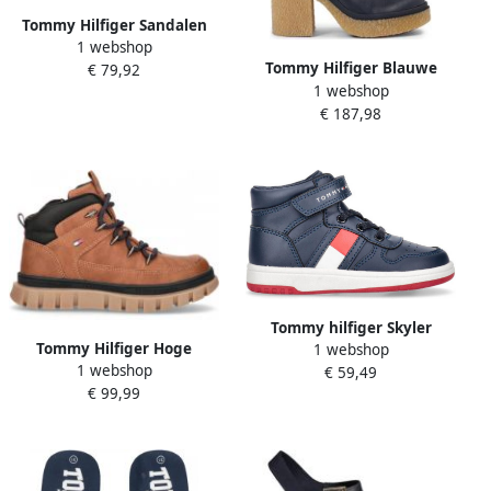
Tommy Hilfiger Sandalen
1 webshop
met sleehak FLAG CLOSED
Tommy Hilfiger Blauwe
€ 79,92
TOE MID WEDGE ESPAD
1 webshop
Leren Enkellaarzen
€ 187,98
Klassieke Stijl
Tommy hilfiger Skyler
Tommy Hilfiger Hoge
1 webshop
jongensboot Lage schoenen
1 webshop
Sneakers
€ 59,49
Jongen
€ 99,99
T3B5325221355A088