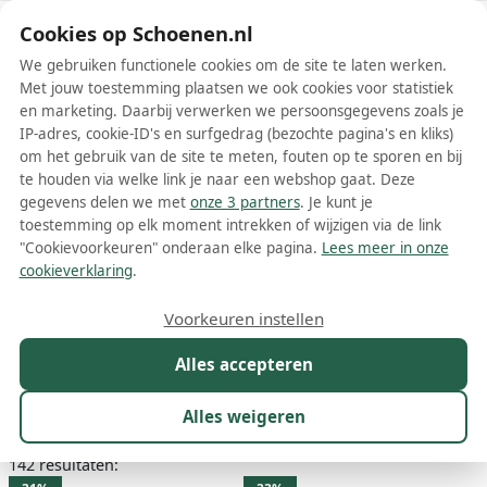
Schoenen.nl
Cookies op Schoenen.nl
We gebruiken functionele cookies om de site te laten werken.
Met jouw toestemming plaatsen we ook cookies voor statistiek
en marketing. Daarbij verwerken we persoonsgegevens zoals je
IP-adres, cookie-ID's en surfgedrag (bezochte pagina's en kliks)
om het gebruik van de site te meten, fouten op te sporen en bij
Wis filters
Alle filters
te houden via welke link je naar een webshop gaat. Deze
gegevens delen we met
onze 3 partners
. Je kunt je
Blauwe Tommy Hilfiger
toestemming op elk moment intrekken of wijzigen via de link
damesschoenen
"Cookievoorkeuren" onderaan elke pagina.
Lees meer in onze
cookieverklaring
.
Meer lezen
Voorkeuren instellen
Boots
Enkellaarsjes
Espadrilles
Instappers
Laarzen
Alles accepteren
Maat
Merk
1
Model
Kleur
1
Prijs
Alles weigeren
142 resultaten: