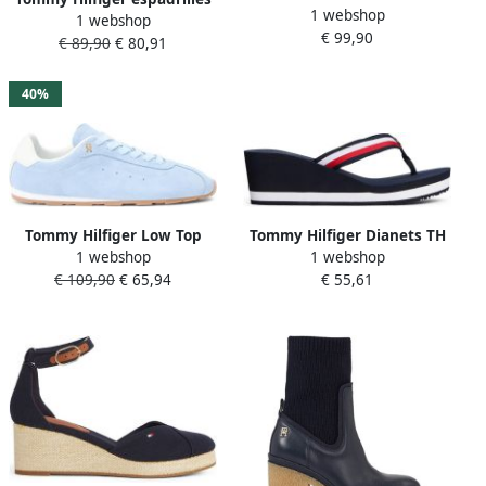
1 webshop
laag lichtblauw
1 webshop
donkerblauw
€ 99,90
donkerblauw wit
€ 89,90
€ 80,91
40%
Tommy Hilfiger Low Top
Tommy Hilfiger Dianets TH
1 webshop
1 webshop
sneakers van puur rundleer
CORPORATE WEDGE BEACH
€ 109,90
€ 65,94
€ 55,61
SANDAL