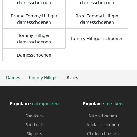
damesschoenen
damesschoenen
Bruine Tommy Hilfiger
Roze Tommy Hilfiger
damesschoenen
damesschoenen
Tommy Hilfiger
Tommy Hilfiger schoenen
damesschoenen
Damesschoenen
Dames
Tommy Hilfiger
Blauw
Populaire
categorieën
Populaire
merken
Sneakers
Nike schoenen
Sandalen
Adidas schoenen
Slippers
Clarks schoenen