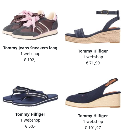
gepolsterde schaprand
schoen veterschoen
vrijetijdsschoen lage
schoen veterschoen
Tommy Jeans Sneakers laag
Tommy Hilfiger
1 webshop
marine donkerbruin rosé
1 webshop
Sleehaksandaaltjes ESPAD
€ 102,-
offwhite
€ 71,99
MID WEDGE bandjessandaal
zomerschoen met
verstelbare gesp
Tommy Hilfiger
Tommy Hilfiger
1 webshop
Teenslippers TH WEBBING
1 webshop
Sleehaksandaaltjes FLAG
€ 50,-
BEACH SANDAL dianette
€ 101,97
MID WEDGE ESPAD