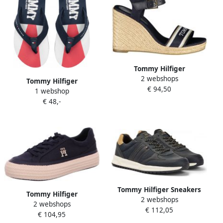
Tommy Hilfiger
2 webshops
Sleehaksandaaltjes MONO
Tommy Hilfiger
€ 94,50
WEBBING HIGH WEDGE
1 webshop
Teenslippers Varsity Print
SANDAL zomerschoen
€ 48,-
sandaal
riemchensandalette met
contrast-logo-opdruk
Tommy Hilfiger Sneakers
Tommy Hilfiger
2 webshops
CORPORATE TOMMY
2 webshops
Plateausneakers VULC
€ 112,05
CUPSOLE met zijstrepen
€ 104,95
SNEAKER LINNEN met
vrijetijdsschoen halfhoge