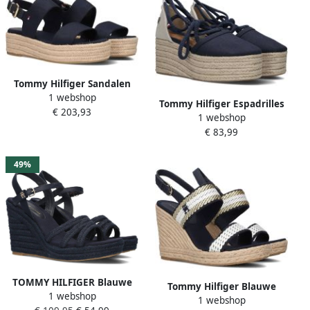
modieuze decoratieve
sluiting
Tommy Hilfiger Sandalen
1 webshop
MID WEDGE SANDAL
Tommy Hilfiger Espadrilles
€ 203,93
zomerschoen sandaal met
1 webshop
CLOSED TOE LINEN
jute-beklede plateauhak
€ 83,99
FLATFORM zomerschoen
wig hak met mooie
enkelveters
49%
TOMMY HILFIGER Blauwe
Tommy Hilfiger Blauwe
1 webshop
Espadrilles Essential Basic
1 webshop
Sandalen Golden Webbing