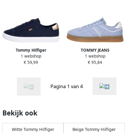
zomerschoen strandschoen
SLINGBACK plateau
met gerafelde bandage
zomerschoen
bandjessandaal met
verstelbare gesp
Tommy Hilfiger
TOMMY JEANS
1 webshop
1 webshop
Plateausneakers VULC
Plateausneakers THE
€ 59,99
€ 95,84
CANVAS LACE UP SNEAKER
GREENWICH SUEDE
vrijetijdsschoen lage
vrijetijdsschoen lage
schoen veterschoen in
schoen veterschoen met
smalle vorm
gepolsterde schacht
Pagina 1 van 4
Bekijk ook
Witte Tommy Hilfiger
Beige Tommy Hilfiger