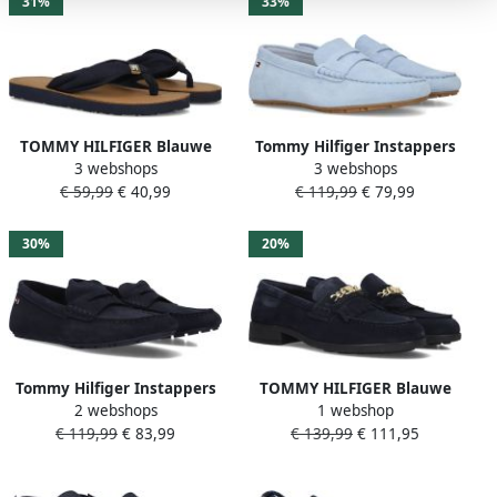
31%
33%
TOMMY HILFIGER Blauwe
Tommy Hilfiger Instappers
3 webshops
3 webshops
Slippers Th Ltr Summer
FLAG SOFT SUEDE DRIVER
€ 59,99
€ 40,99
€ 119,99
€ 79,99
Sandal
LOAFER
30%
20%
Tommy Hilfiger Instappers
TOMMY HILFIGER Blauwe
2 webshops
1 webshop
FLAG SOFT SUEDE DRIVER
Loafers Th Chain Fringe
€ 119,99
€ 83,99
€ 139,99
€ 111,95
LOAFER instapschoen
Suede Loafer
comfortabele schoen
moccasin flats met