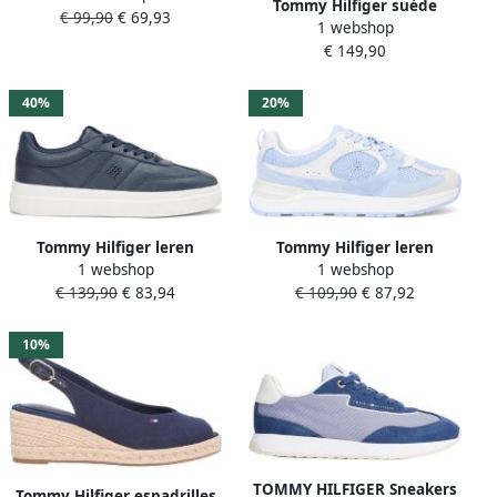
Tommy Hilfiger suède
€ 99,90
€ 69,93
CLOSED TOE
1 webshop
enkellaarzen donkerblauw
€ 149,90
40%
20%
Tommy Hilfiger leren
Tommy Hilfiger leren
1 webshop
1 webshop
sneakers donkerblauw
sneakers lichtblauw
€ 139,90
€ 83,94
€ 109,90
€ 87,92
10%
TOMMY HILFIGER Sneakers
Tommy Hilfiger espadrilles