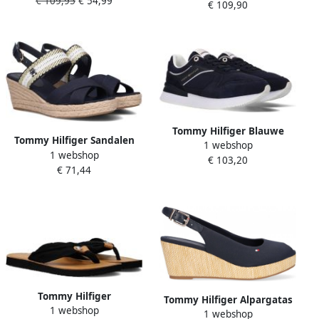
€ 109,95
€ 54,99
Wedge
€ 109,90
Tommy Hilfiger Blauwe
Tommy Hilfiger Sandalen
1 webshop
Lage Sneakers Elevated
1 webshop
met sleehak GOLDEN
€ 103,20
Feminine Runner
€ 71,44
WEBBING MID WEDGE
Tommy Hilfiger
Tommy Hilfiger Alpargatas
1 webshop
Teenslippers LEATHER
1 webshop
Iconic Elba Sling Back