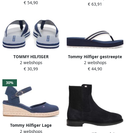
€ 54,90
FOOTBED BEACH SANDAL
€ 63,91
Sleehak Blue Dames
uitstekend geschikt voor
strand en bad
TOMMY HILFIGER
Tommy Hilfiger gestreepte
2 webshops
2 webshops
Teenslipper 'Ithaca'
teenslippers donkerblauw
€ 30,99
€ 44,90
donkerblauw wit
30%
Tommy Hilfiger Lage
2 webshops
Sneakers MID WEDGE ESPAD