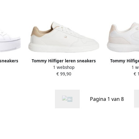
sneakers
Tommy Hilfiger leren sneakers
Tommy Hilfige
1 webshop
1 w
SS
wit beige
met 
€ 99,90
€ 
fschoen
olsterde
Pagina 1 van 8