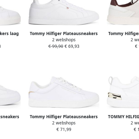
ers laag
Tommy Hilfiger Plateausneakers
Tommy Hilfige
2 webshops
2 w
uw
ICON COURT SNEAKER
TH HERITAG
3
€ 99,90
€ 69,93
€
Vrijetijdsschoen lage schoen
vrijetijdssc
veterschoen met vlag-logo
veterschoe
bor
usneakers
Tommy Hilfiger Plateausneakers
TOMMY HILFIG
2 webshops
2 w
T SNEAKER
ESSENTIAL COURT SNEAKER
Dames Lux 
€ 71,99
€ 
choen lage
vrijetijdsschoen lage schoen
Maat: 41 Mater
raad
veterschoen met logo-embossing
Kle