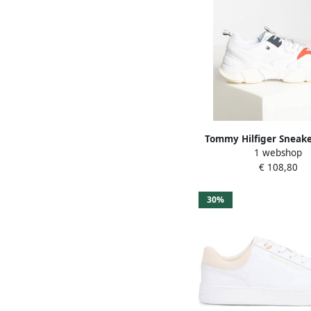
Tommy Hilfiger Sneake
1 webshop
voor Dames WMN Chun
€ 108,80
Textile Traine
30%