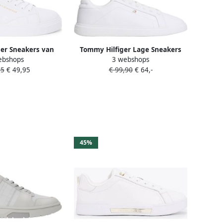
er Sneakers van
Tommy Hilfiger Lage Sneakers
ebshops
3 webshops
met logodetail
fw0fw08948biybs41
95
€ 49,95
€ 99,90
€ 64,-
45%