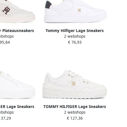
r Plateausneakers
Tommy Hilfiger Lage Sneakers
ebshops
2 webshops
E SNEAKER PERF
ESSENTIAL CHIC COURT SNEAKER
 95,84
€ 76,93
hoen lage schoen
RWB
n met th-logo-
during
ER Lage Sneakers
TOMMY HILFIGER Lage Sneakers
ebshops
2 webshops
Court Monogram
Dames Basket Sneaker Low Maat:
137,29
€ 127,36
iaal: Leatherlook
36 Materiaal: Leatherlook Kleur:
ur: Wit
Wit