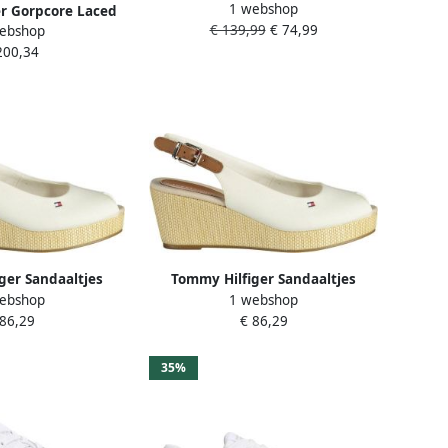
1 webshop
sneakers in colour-blocking-
r Gorpcore Laced
€ 139,99
€ 74,99
design model 'SEASONAL'
ebshop
eterboots Laarzen
200,34
rs Dames Wit
ger Sandaaltjes
Tommy Hilfiger Sandaaltjes
ebshop
1 webshop
SLING BACK WEDGE
ICONIC ELBA SLING BACK WEDGE
 86,29
€ 86,29
sandaal keilhak
zomerschoen sandaal keilhak
e bekleding
met jute bekleding
35%