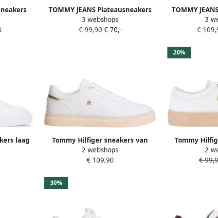
sneakers
TOMMY JEANS Plateausneakers
TOMMY JEANS 
3 webshops
3 w
eer
ARCHIVE' 98 vrijetijdsschoen
TJW BAS
3
€ 99,90
€ 70,-
€ 109,
halfhoge schoen veterschoen
FOOTLOCKE
met logo op de tong
verwerking vri
schoen 
20%
ers laag
Tommy Hilfiger sneakers van
Tommy Hilfig
2 webshops
2 w
wit
echt leer met logodetails
st
€ 109,90
€ 99,
30%