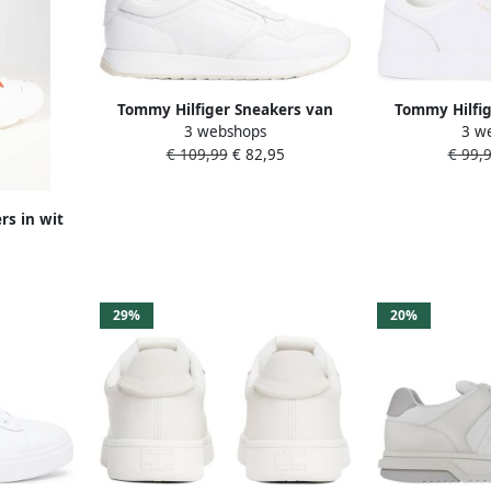
Tommy Hilfiger Sneakers van
Tommy Hilfig
3 webshops
3 w
echt leer met labelopschrift
echt leer 
€ 109,99
€ 82,95
€ 99,
rs in wit
ky Mixed
r
29%
20%