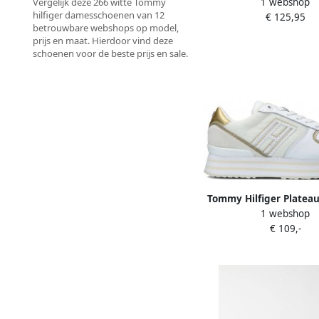
1 webshop
Vergelijk deze 266 witte Tommy
TH COURT SNEAKER m
hilfiger damesschoenen van 12
€ 125,95
sierelement
betrouwbare webshops op model,
prijs en maat. Hierdoor vind deze
schoenen voor de beste prijs en sale.
Tommy Hilfiger Platea
1 webshop
MESH FLATFORM SNEA
€ 109,-
beleg in metallic-