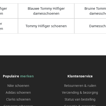
figer
Blauwe Tommy Hilfiger
Bruine Tommy
en
damesschoenen
damessch
er
Tommy Hilfiger schoenen
Damessch
en
Populaire
merken
Klantenservice
Nike schoenen
Retourneren & ruilen
Adidas schoenen
Verzending & bezorging
Clarks schoenen
Status van bestelling