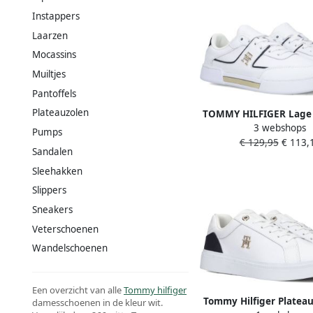
Instappers
Laarzen
Mocassins
Muiltjes
Pantoffels
Plateauzolen
TOMMY HILFIGER Lage 
3 webshops
Dames Th Prep Court 
Pumps
€ 129,95
€ 113,
Materiaal: Leer Kleu
Sandalen
Sleehakken
Slippers
Sneakers
Veterschoenen
Wandelschoenen
Een overzicht van alle
Tommy hilfiger
Tommy Hilfiger Platea
damesschoenen in de kleur wit.