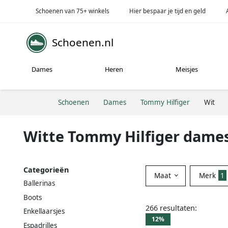
Schoenen van 75+ winkels
Hier bespaar je tijd en geld
Schoenen.nl
Dames
Heren
Meisjes
Schoenen
Dames
Tommy Hilfiger
Wit
Witte Tommy Hilfiger dame
Categorieën
Maat
Merk
1
Ballerinas
Boots
266 resultaten:
Enkellaarsjes
12%
Espadrilles