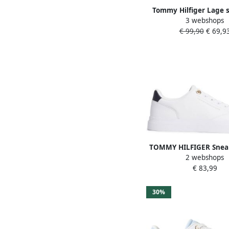
Tommy Hilfiger Lage 
3 webshops
van echt runderl
€ 99,90
€ 69,9
TOMMY HILFIGER Sneak
2 webshops
'Metallic Logo' 
€ 83,99
30%