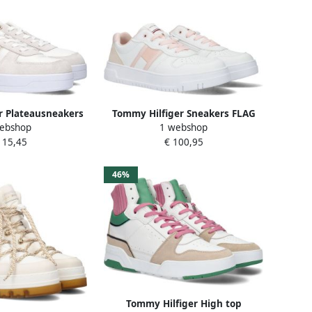
r Plateausneakers
Tommy Hilfiger Sneakers FLAG
ebshop
1 webshop
ER WITH WEBBING
LOW CUT LACE-UP SNEAKER
115,45
€ 100,95
WHITE PINK BEIGE met
plateauzool
46%
Tommy Hilfiger High top