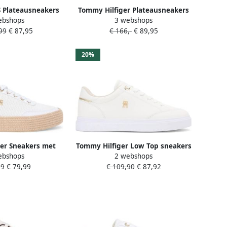
Plateausneakers
Tommy Hilfiger Plateausneakers
ebshops
3 webshops
KET SNEAKER
CHIQUE COURT SNEAKER
99
€ 87,95
€ 166,-
€ 89,95
R in duurzame
Vrijetijdsschoen lage schoen
jetijdsschoen lage
veterschoen logo applicatie op
veterschoen
het plateau
20%
er Sneakers met
Tommy Hilfiger Low Top sneakers
ebshops
2 webshops
rozool
van puur rundleer
99
€ 79,99
€ 109,90
€ 87,92