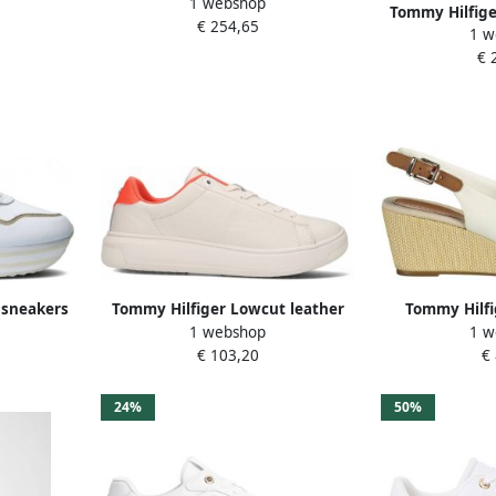
1 webshop
et th-
Dames van Tommy Hilfiger Jeans
Tommy Hilfige
€ 254,65
White Dames
1 w
Outdoor Boot V
€ 
Met Vete
usneakers
Tommy Hilfiger Lowcut leather
Tommy Hilfi
1 webshop
1 w
KER met
cupsole FWoFW06 hawaiian coral
ICONIC ELBA 
€ 103,20
€
look
Wit
zomerschoen 
met jut
24%
50%