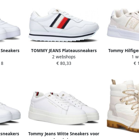
Sneakers
TOMMY JEANS Plateausneakers
Tommy Hilfige
2 webshops
1 w
Maat: 36
TJW RETRO BASKET FLATFORM ESS
BASKET SNEAK
18
€ 80,33
€ 
r: Wit
met logo-tekst in de zool
vrijetijdsschoen lage schoen
veterschoen
usneakers
Tommy Jeans Witte Sneakers voor