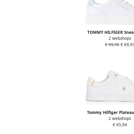
TOMMY HILFIGER Sneak
2 webshops
crème lichtbla
€ 99,90
€ 69,9
Tommy Hilfiger Platea
2 webshops
ESSENTIAL CHIC COUR
€ 65,94
vrijetijdsschoen veters
schoen met th-sie