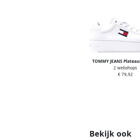
TOMMY JEANS Plateau
2 webshops
TJW FLATFORM E
€ 79,92
vrijetijdsschoen hal
veterschoen met gep
schacht
Bekijk ook