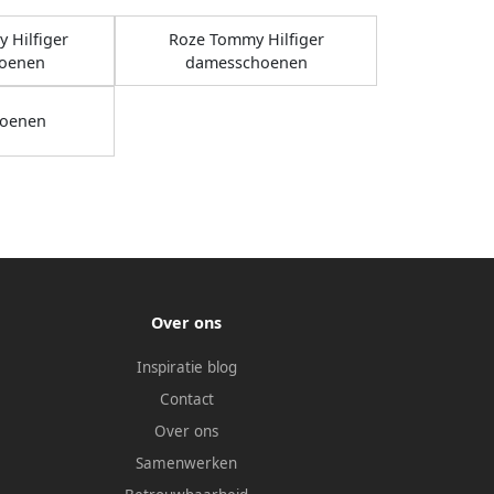
 Hilfiger
Roze Tommy Hilfiger
oenen
damesschoenen
oenen
Over ons
Inspiratie blog
Contact
Over ons
Samenwerken