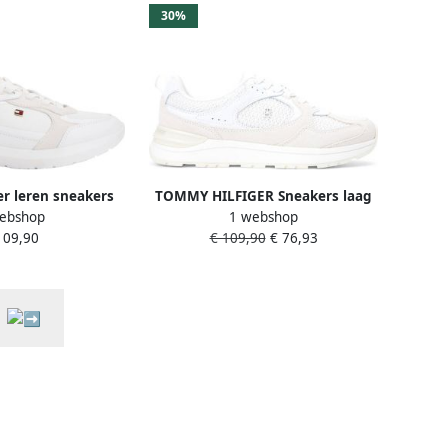
30%
r leren sneakers
TOMMY HILFIGER Sneakers laag
ebshop
1 webshop
logo wit
wit offwhite
109,90
€ 109,90
€ 76,93