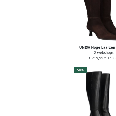
UNISA Hoge Laarzen
2 webshops
Lebras Maat: 40 Materi
€ 219,99
€ 153,
Kleur: Bruin
50%