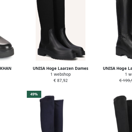
n KHAN
UNISA Hoge Laarzen Dames
UNISA Hoge La
1 webshop
1 w
Falerce Maat: 38 Materiaal:
Maat: 41 Mate
€ 87,92
€ 199,
Textiel Kleur: Zwart
Z
49%