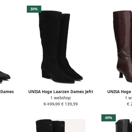
30%
 Dames
UNISA Hoge Laarzen Dames Jefri
UNISA Hoge
1 webshop
1 w
aal: Leer
Maat: 42 Materiaal: Suède Kleur:
Lebras Maat: 
€ 199,99
€ 139,99
€ 
Zwart
Kleu
49%