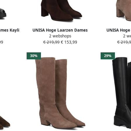
mes Kayli
UNISA Hoge Laarzen Dames
UNISA Hoge
2 webshops
2 w
er Kleur:
Lebrun Maat: 40 Materiaal:
Lebrun Maat
99
€ 219,99
€ 153,99
€ 219,
Suède Kleur: Bruin
Suède K
30%
29%