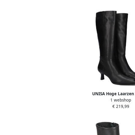
UNISA Hoge Laarzen
1 webshop
Lebras Maat: 41 Materi
€ 219,99
Kleur: Zwart