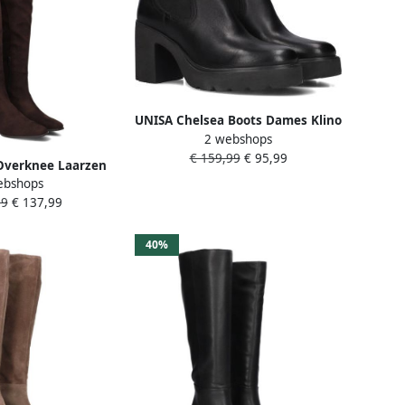
UNISA Chelsea Boots Dames Klino
2 webshops
Maat: 37 Materiaal: Leer Kleur:
€ 159,99
€ 95,99
Zwart
Overknee Laarzen
ebshops
id Stijl
99
€ 137,99
40%