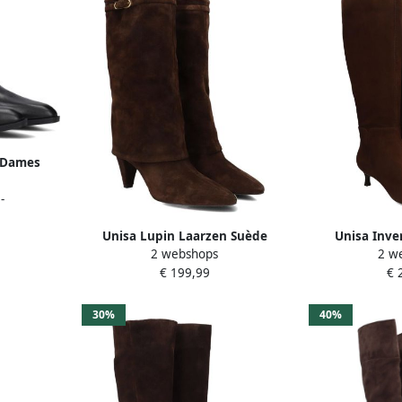
s Dames
aal: Leer
-
Unisa Lupin Laarzen Suède
Unisa Inve
2 webshops
2 w
Dames Bruin
Enkelboots met
€ 199,99
€ 
30%
40%