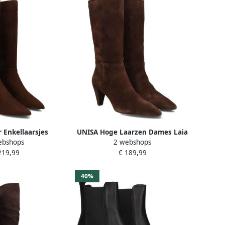
r Enkellaarsjes
UNISA Hoge Laarzen Dames Laia
ebshops
2 webshops
 rits Dames Bruin
Maat: 37 Materiaal: Suède Kleur:
219,99
€ 189,99
Bruin
40%