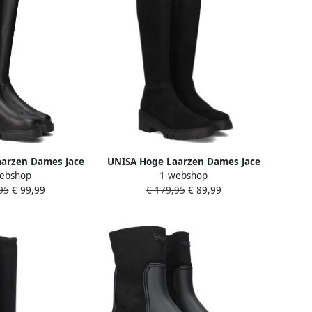
arzen Dames Jace
UNISA Hoge Laarzen Dames Jace
ebshop
1 webshop
riaal: Leer Kleur:
Maat: 41 Materiaal: Suède Kleur:
95
€ 99,99
€ 179,95
€ 89,99
wart
Zwart