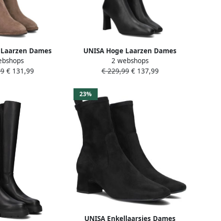
 Laarzen Dames
UNISA Hoge Laarzen Dames
ebshops
2 webshops
: 38 Materiaal:
Wolcot Maat: 40 Materiaal: Leer
99
€ 131,99
€ 229,99
€ 137,99
leur: Taupe
Kleur: Zwart
23%
UNISA Enkellaarsjes Dames