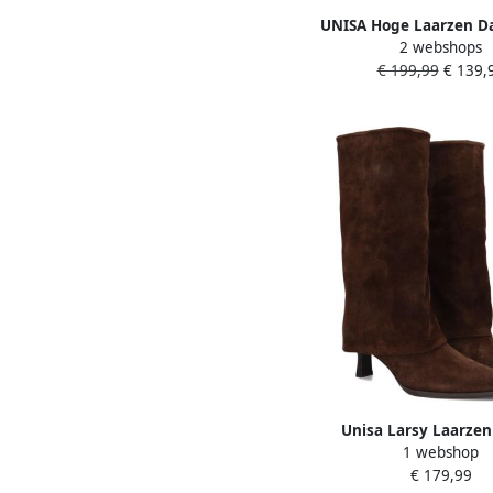
UNISA Hoge Laarzen Da
2 webshops
Maat: 42 Materiaal: Su
€ 199,99
€ 139,
Bruin
Unisa Larsy Laarzen
1 webshop
Dames Bruin
€ 179,99