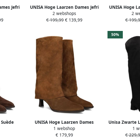
mes Jefri
UNISA Hoge Laarzen Dames Jefri
UNISA Hoge La
2 webshops
2 w
ède Kleur:
Maat: 39 Materiaal: Suède Kleur:
Maat: 39 Mate
99
€ 199,99
€ 139,99
€ 199,
Taupe
Z
50%
 Suède
UNISA Hoge Laarzen Dames
Unisa Zwarte L
1 webshop
1 w
Larsy Maat: 37 Materiaal: Suède
Stijlvol
€ 179,99
€ 229,
Kleur: Bruin