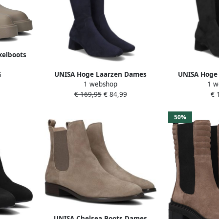
kelboots
s Taupe
UNISA Hoge Laarzen Dames
UNISA Hoge
5
1 webshop
1 w
Lapes Maat: 37 Materiaal:
Lapes Maat:
€ 169,95
€ 84,99
€ 
Suèdelook Kleur: Blauw
Suèdelook
50%
UNISA Chelsea Boots Dames