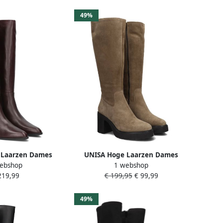
49%
 Laarzen Dames
UNISA Hoge Laarzen Dames
ebshop
1 webshop
42 Materiaal: Leer
Karena Maat: 40 Materiaal: Suède
219,99
€ 199,95
€ 99,99
r: Rood
Kleur: Taupe
49%