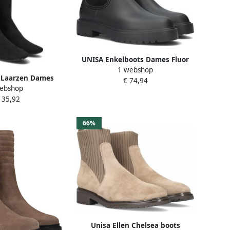
UNISA Enkelboots Dames Fluor
1 webshop
Maat: 41 Materiaal: Kunststof
 Laarzen Dames
€ 74,94
Kleur: Zwart
ebshop
 39 Materiaal:
135,92
 Kleur: Zwart
66%
Unisa Ellen Chelsea boots