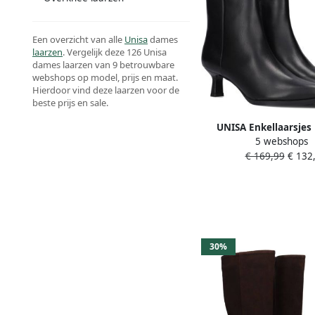
Een overzicht van alle
Unisa
dames
laarzen
. Vergelijk deze 126 Unisa
dames laarzen van 9 betrouwbare
webshops op model, prijs en maat.
Hierdoor vind deze laarzen voor de
beste prijs en sale.
UNISA Enkellaarsje
5 webshops
Lomas Maat: 39 Materi
€ 169,99
€ 132,
Kleur: Zwart
30%