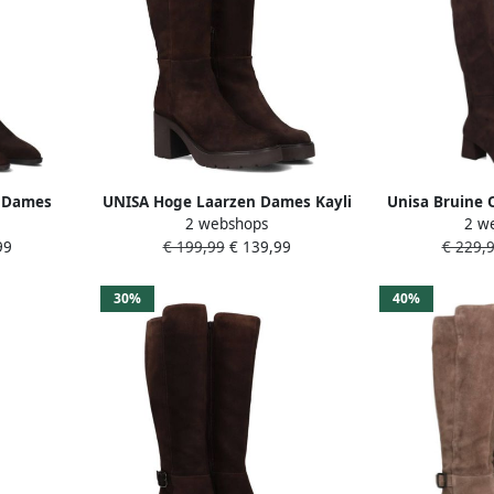
 Dames
UNISA Hoge Laarzen Dames Kayli
Unisa Bruine 
2 webshops
2 w
aal: Suède
Maat: 36 Materiaal: Suède Kleur:
Lav
99
€ 199,99
€ 139,99
€ 229,
Bruin
30%
40%