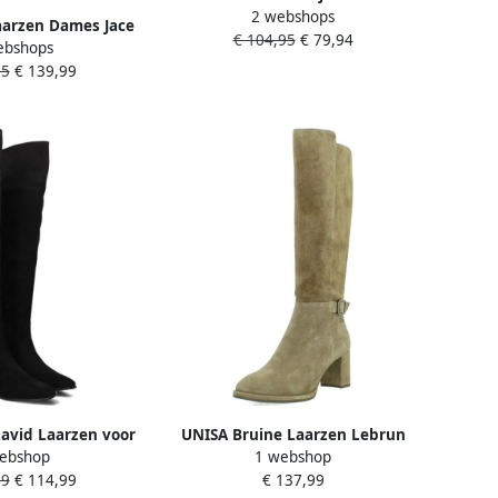
2 webshops
Lemico Maat: 37 Materiaal:
arzen Dames Jace
€ 104,95
€ 79,94
Suèdelook Kleur: Zwart
ebshops
riaal: Leer Kleur:
95
€ 139,99
wart
avid Laarzen voor
UNISA Bruine Laarzen Lebrun
ebshop
1 webshop
le Seizoenen
99
€ 114,99
€ 137,99