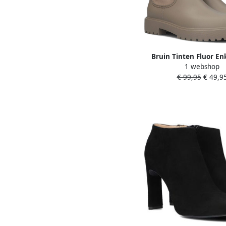
Bruin Tinten Fluor En
1 webshop
Enkellaarsjes Dame
€ 99,95
€ 49,9