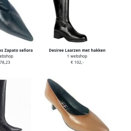
s Zapato señora
Desiree Laarzen met hakken
ebshop
1 webshop
 9 negro
41959
 78,23
€ 102,-