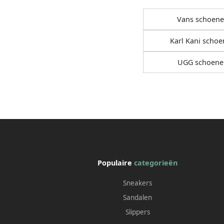
Vans schoen
Karl Kani scho
UGG schoene
Populaire
categorieën
Sneakers
Sandalen
Slippers