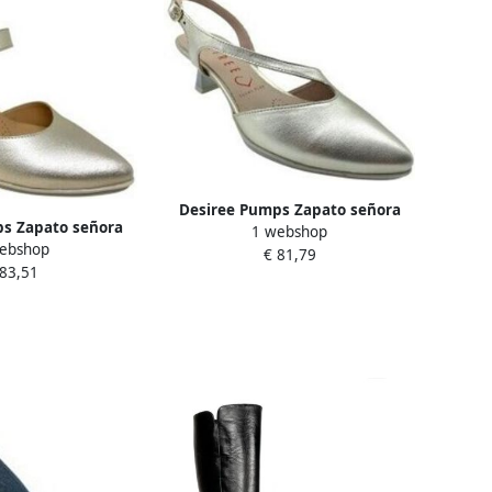
Desiree Pumps Zapato señora
s Zapato señora
1 webshop
maia 29 oro
ebshop
 18 oro
€ 81,79
 83,51