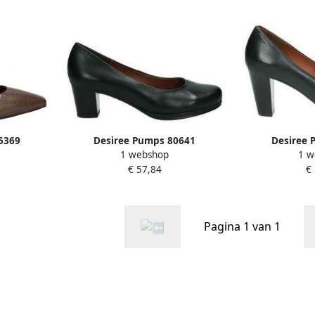
5369
Desiree Pumps 80641
Desiree 
1 webshop
1 w
€ 57,84
€
Pagina 1 van 1