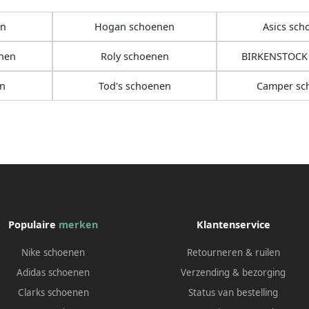
en
Hogan schoenen
Asics sch
enen
Roly schoenen
BIRKENSTOCK
n
Tod's schoenen
Camper sc
Populaire
merken
Klantenservice
Nike schoenen
Retourneren & ruilen
Adidas schoenen
Verzending & bezorging
Clarks schoenen
Status van bestelling