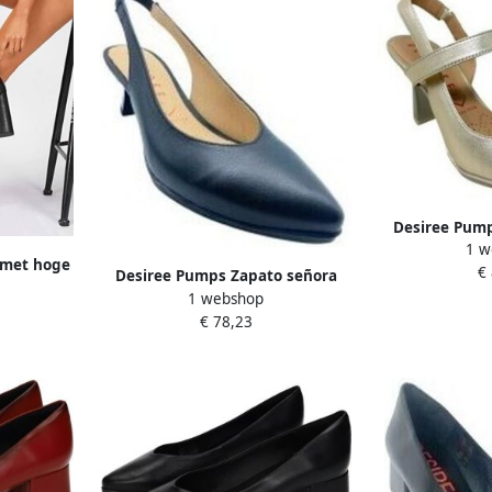
Desiree Pump
1 w
saga
 met hoge
€
Desiree Pumps Zapato señora
1 webshop
maca 2 negro
€ 78,23