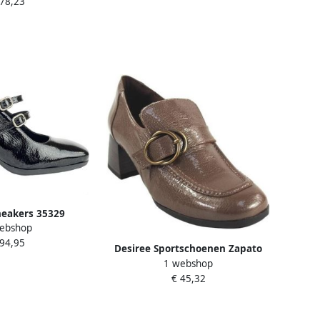
 78,23
neakers 35329
ebshop
 94,95
Desiree Sportschoenen Zapato
1 webshop
señora dara 4 taupe
€ 45,32