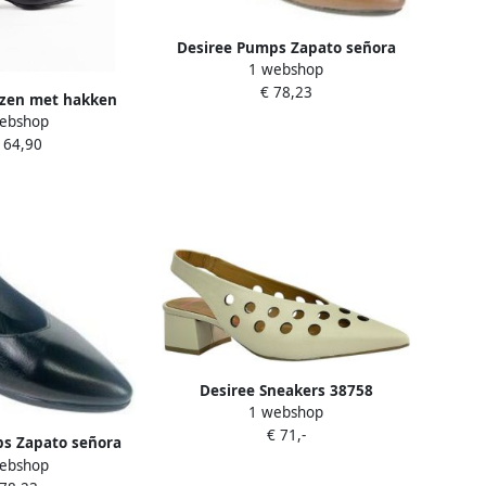
Desiree Pumps Zapato señora
1 webshop
maca 1 taupe
€ 78,23
rzen met hakken
ebshop
1958
164,90
Desiree Sneakers 38758
1 webshop
€ 71,-
s Zapato señora
ebshop
 1 negro