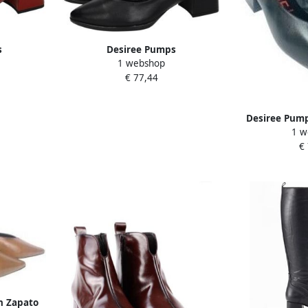
s
Desiree Pumps
1 webshop
€ 77,44
Desiree Pump
1 w
rabat
€
n Zapato