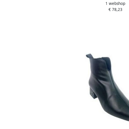
1 webshop
señora rabat 9 t
€ 78,23