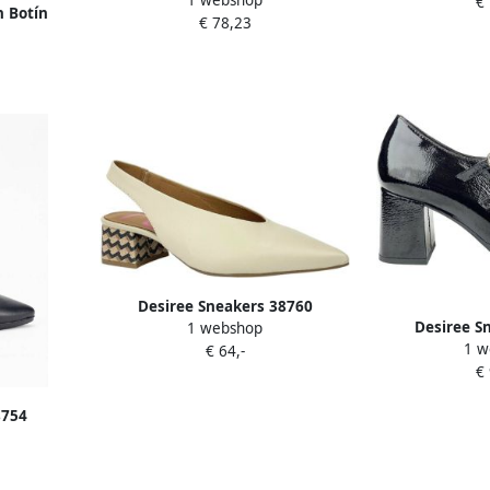
1 webshop
saga 5 negro
€
n Botín
€ 78,23
egro
Desiree Sneakers 38760
Desiree S
1 webshop
1 w
€ 64,-
€
8754