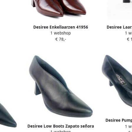
aupe
Desiree Enkellaarzen 41956
Desiree Laa
1 webshop
1 w
4
€ 78,-
€ 
Desiree Pump
Desiree Low Boots Zapato señora
1 w
maca