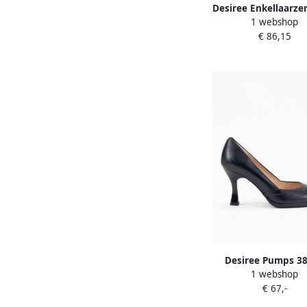
Desiree Enkellaarze
1 webshop
señora rabat 7 n
€ 86,15
Desiree Pumps 3
1 webshop
€ 67,-