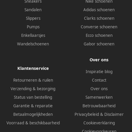
Sneakers
Nike schoenen
Sandalen
Adidas schoenen
Slippers
Clarks schoenen
Pumps
Converse schoenen
Enkellaarsjes
Ecco schoenen
Wandelschoenen
Gabor schoenen
Over ons
Klantenservice
Inspiratie blog
Retourneren & ruilen
Contact
Verzending & bezorging
Over ons
Status van bestelling
Samenwerken
Garantie & reparatie
Betrouwbaarheid
Betaalmogelijkheden
Privacybeleid
&
Disclaimer
Voorraad & beschikbaarheid
Cookieverklaring
Cookievoorkeuren