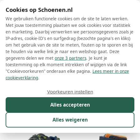
Schoenen.nl
Cookies op Schoenen.nl
We gebruiken functionele cookies om de site te laten werken.
Met jouw toestemming plaatsen we ook cookies voor statistiek
en marketing. Daarbij verwerken we persoonsgegevens zoals je
IP-adres, cookie-ID's en surfgedrag (bezochte pagina's en kliks)
om het gebruik van de site te meten, fouten op te sporen en bij
Wis filters
Alle filters
te houden via welke link je naar een webshop gaat. Deze
gegevens delen we met
onze 3 partners
. Je kunt je
EB schoenen
toestemming op elk moment intrekken of wijzigen via de link
"Cookievoorkeuren" onderaan elke pagina.
Lees meer in onze
Meer lezen
cookieverklaring
.
Laarzen
Nette schoenen
Sneakers
Snowboots
Wandel
Voorkeuren instellen
Alles accepteren
Maat
Merk
1
Kleur
Prijs
Geslacht
W
Alles weigeren
22 resultaten: