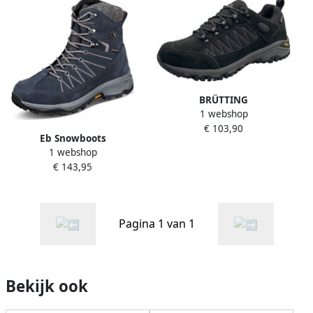
BRÜTTING
1 webshop
Outdoorschoenen Mount
€ 103,90
Kandu Low
Eb Snowboots
1 webshop
€ 143,95
Pagina 1 van 1
Bekijk ook