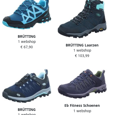
BRÜTTING
1 webshop
Outdoorschoenen Power
BRÜTTING Laarzen
€ 67,90
1 webshop
Outdoorlaars Mount
€ 103,99
Princeton
Eb Fitness Schoenen
BRÜTTING
1 webshop
1 webshop
Outdoorschoenen