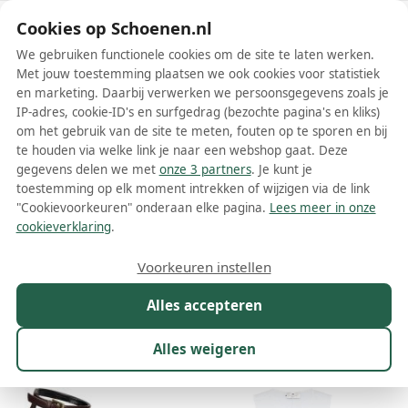
Schoenen.nl
Cookies op Schoenen.nl
We gebruiken functionele cookies om de site te laten werken.
Met jouw toestemming plaatsen we ook cookies voor statistiek
en marketing. Daarbij verwerken we persoonsgegevens zoals je
IP-adres, cookie-ID's en surfgedrag (bezochte pagina's en kliks)
om het gebruik van de site te meten, fouten op te sporen en bij
Wis filters
Alle filters
te houden via welke link je naar een webshop gaat. Deze
gegevens delen we met
onze 3 partners
. Je kunt je
Elisabetta Franchi schoenen
toestemming op elk moment intrekken of wijzigen via de link
"Cookievoorkeuren" onderaan elke pagina.
Lees meer in onze
Meer lezen
cookieverklaring
.
Ballerinas
Boots
Enkellaarsjes
Hoge hakken
Laarzen
Voorkeuren instellen
Alles accepteren
Maat
Merk
1
Kleur
Prijs
Geslacht
M
Alles weigeren
222 resultaten: