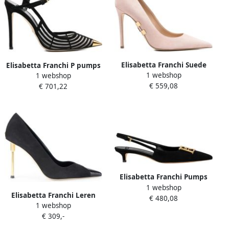
Elisabetta Franchi Suede
Elisabetta Franchi P pumps
1 webshop
pumps met juweellogo
1 webshop
met spitse neus
€ 559,08
€ 701,22
Elisabetta Franchi Pumps
1 webshop
Elisabetta Franchi Leren
€ 480,08
1 webshop
pumps met gebeeldhouwde
€ 309,-
hak