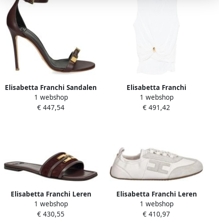
Elisabetta Franchi Sandalen
Elisabetta Franchi
1 webshop
1 webshop
met hoge hak
Mouwtjesloze Top met
€ 447,54
€ 491,42
Gedrapeerd Detail
Elisabetta Franchi Leren
Elisabetta Franchi Leren
1 webshop
1 webshop
Platte Sandaal met Logo
Sneakers
€ 430,55
€ 410,97
Detail