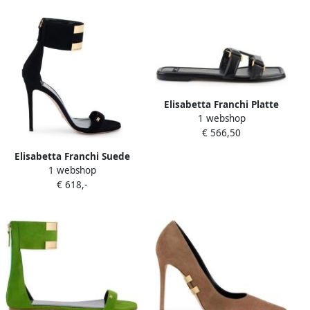
Elisabetta Franchi Platte
1 webshop
Nappa Lederen Sandalen
€ 566,50
Elisabetta Franchi Suede
1 webshop
Sandalen met Logo van
€ 618,-
Juwelen