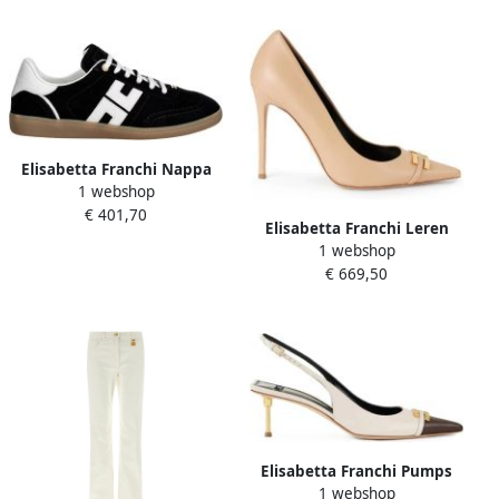
Elisabetta Franchi Nappa
1 webshop
Sneakers
€ 401,70
Elisabetta Franchi Leren
1 webshop
Pump met Logodetail
€ 669,50
Elisabetta Franchi Pumps
1 webshop