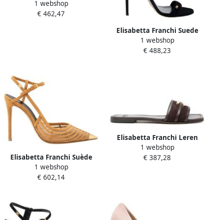
1 webshop
Klompen
€ 462,47
Elisabetta Franchi Suede
1 webshop
Sandalen met Juweel Logo
€ 488,23
Elisabetta Franchi Leren
1 webshop
Platte Sandaal met Logo
Elisabetta Franchi Suède
€ 387,28
Detail
1 webshop
Pumps met Juweel Logo
€ 602,14