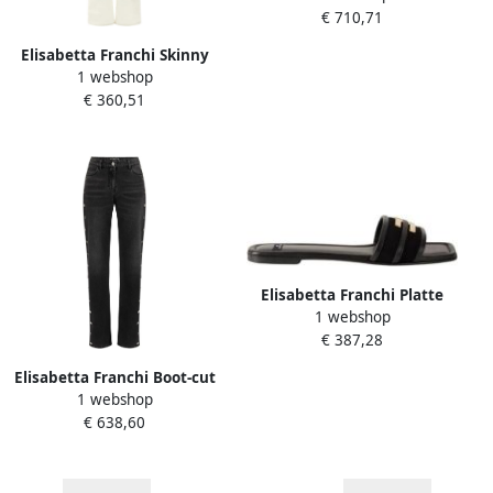
€ 710,71
Elisabetta Franchi Skinny
1 webshop
Jeans met Juwelen Hangslot
€ 360,51
Elisabetta Franchi Platte
1 webshop
schoenen
€ 387,28
Elisabetta Franchi Boot-cut
1 webshop
Jeans
€ 638,60