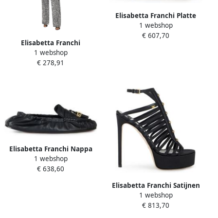
Elisabetta Franchi Platte
1 webshop
Sandalen met Haakjes
€ 607,70
Elisabetta Franchi
1 webshop
Geborduurde fluwelen
€ 278,91
jumpsuit met boothals
Elisabetta Franchi Nappa
1 webshop
Leren Loafers
€ 638,60
Elisabetta Franchi Satijnen
1 webshop
Sandalen met Plateauzool
€ 813,70