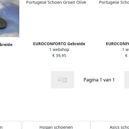
EUROCONFORTO Gebreide
EUROCONFO
reide
1 webshop
1 w
Portugese Schoen Groen Olive
Portugese
s Silver
€ 39,95
€
ffel
Pagina 1 van 1
en
Hogan schoenen
Asics sch