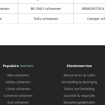
hoenen
BE ONLY schoenen
BIRKENSTOCK
n
Tod's schoenen
Camper sc
Populaire
merken
Klantenservice
Nike schoenen
Retourneren & ruilen
Adidas schoenen
Verzending & bezorging
Clarks schoenen
Status van bestelling
Converse schoenen
Garantie & reparatie
Ecco schoenen
Betaalmogelijkheden