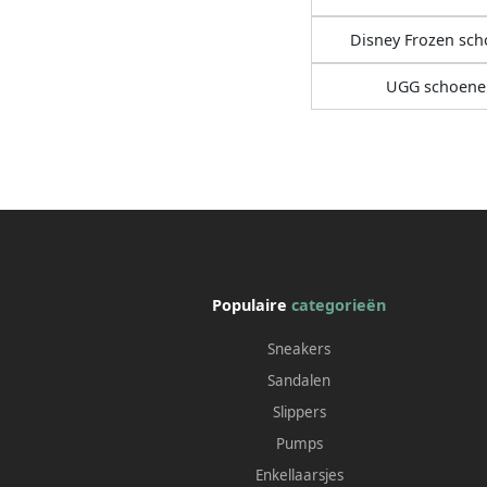
Disney Frozen sc
UGG schoene
Populaire
categorieën
Sneakers
Sandalen
Slippers
Pumps
Enkellaarsjes