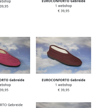
EUROCONFORTO Gebreide
ebshop
 Schoen Zwart
1 webshop
Portugese Schoen | Goud
 39,95
rs Pantoffel
€ 39,95
RTO Gebreide
EUROCONFORTO Gebreide
ebshop
1 webshop
oen Pink Fuchsia
Portugese Schoen Bordeaux Vino
 39,95
€ 39,95
rs Pantoffel
Instappers Pantoffel