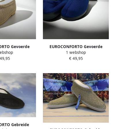
RTO Gevoerde
EUROCONFORTO Gevoerde
ebshop
1 webshop
gese Schoen Beige
Gebreide Portugese Schoen
 49,95
€ 49,95
ppers Pantoffel
Blauw Kobalt Instappers
Pantoffel
RTO Gebreide