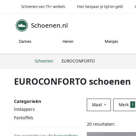
Schoenen van 75+ winkels
Hier bespaar je tijd en geld
Schoenen.nl
Dames
Heren
Meisjes
Schoenen
EUROCONFORTO
EUROCONFORTO schoenen
Categorieën
Maat
Merk
1
Instappers
Pantoffels
20 resultaten:
Een overzicht van alle
Euroconforto