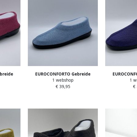
reide
EUROCONFORTO Gebreide
EUROCONFO
1 webshop
1 w
nk Rosé
Portugese Schoen Blauw Celeste
Portugese
€ 39,95
€
ffel
Lichtblauw Instappers Pantoffel
Amethyst Pa
Pa