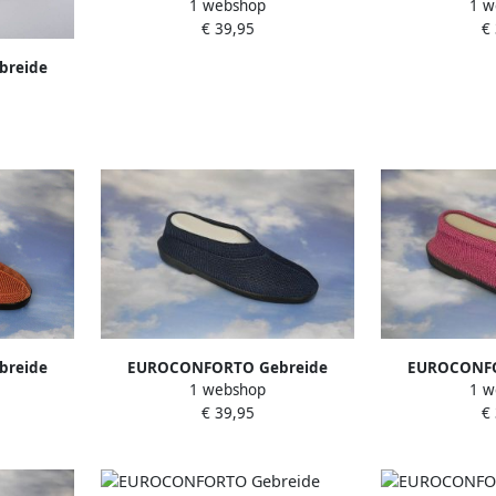
1 webshop
1 w
Portugese Schoen Bruin Kastanje
Portugese
€ 39,95
€
Instappers Pantoffel
Instappe
reide
je Willem
ffel
reide
EUROCONFORTO Gebreide
EUROCONFO
1 webshop
1 w
Orankje
Portugese Schoen Blauw Kobalt
Portugese Sch
€ 39,95
€
Instappers Pantoffel
Instappe