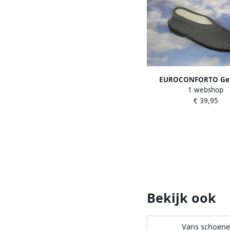
EUROCONFORTO Geb
1 webshop
Portugese Schoen Grij
€ 39,95
Instappers Panto
Bekijk ook
Vans schoen