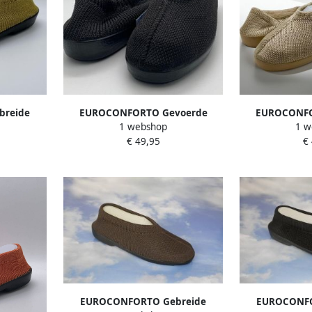
reide
EUROCONFORTO Gevoerde
EUROCONFO
1 webshop
1 w
ve Gold
Gebreide Portugese Schoen
Gebreide Portu
€ 49,95
€
ffel
Zwart Instappers Pantoffel
Gold Insta
EUROCONFORTO Gebreide
EUROCONFO