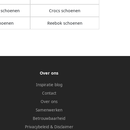
 schoenen
Crocs schoenen
hoenen
Reebok schoenen
Over ons
Inspiratie blog
Contact
Over ons
Samenwerken
Betrouwbaarheid
Privacybeleid
&
Disclaimer