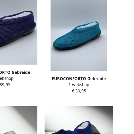
RTO Gebreide
ebshop
 Schoen Royal
EUROCONFORTO Gebreide
 39,95
1 webshop
ars Instappers
Portugese Schoen Azul Atlântico
€ 39,95
ntoffel
Turquoise Instappers Pantoffel