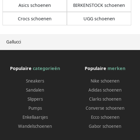
Asics schoenen
BIRKENSTOCK schoenen
Crocs schoenen
UGG schoenen
Gallucci
Populaire
categorieën
Populaire
merken
Sneakers
Nike schoenen
Sandalen
Adidas schoenen
Slippers
Clarks schoenen
Pumps
Converse schoenen
Enkellaarsjes
Ecco schoenen
Wandelschoenen
Gabor schoenen