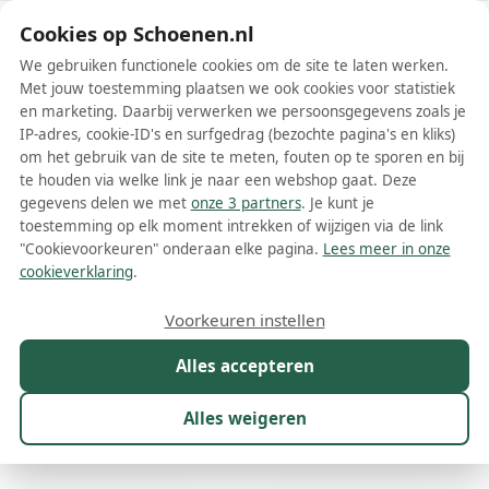
Schoenen.nl
Cookies op Schoenen.nl
We gebruiken functionele cookies om de site te laten werken.
Met jouw toestemming plaatsen we ook cookies voor statistiek
en marketing. Daarbij verwerken we persoonsgegevens zoals je
IP-adres, cookie-ID's en surfgedrag (bezochte pagina's en kliks)
om het gebruik van de site te meten, fouten op te sporen en bij
Wis filters
Alle filters
te houden via welke link je naar een webshop gaat. Deze
gegevens delen we met
onze 3 partners
. Je kunt je
Gallucci schoenen
toestemming op elk moment intrekken of wijzigen via de link
"Cookievoorkeuren" onderaan elke pagina.
Lees meer in onze
Meer lezen
cookieverklaring
.
Ballerinas
Boots
Instappers
Laarzen
Loafers
Sandal
Voorkeuren instellen
Alles accepteren
Maat
Merk
1
Kleur
Prijs
Geslacht
M
Alles weigeren
30 resultaten: