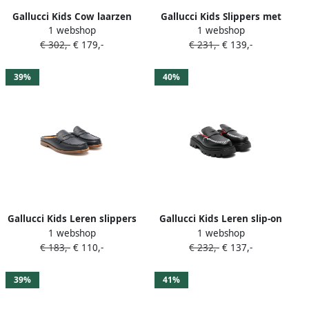
Gallucci Kids Cow laarzen
Gallucci Kids Slippers met
1 webshop
1 webshop
Bruin
Horsebit-detail Zwart
€ 302,-
€ 179,-
€ 231,-
€ 139,-
39%
40%
Gallucci Kids Leren slippers
Gallucci Kids Leren slip-on
1 webshop
1 webshop
Blauw
loafers Zwart
€ 183,-
€ 110,-
€ 232,-
€ 137,-
39%
41%