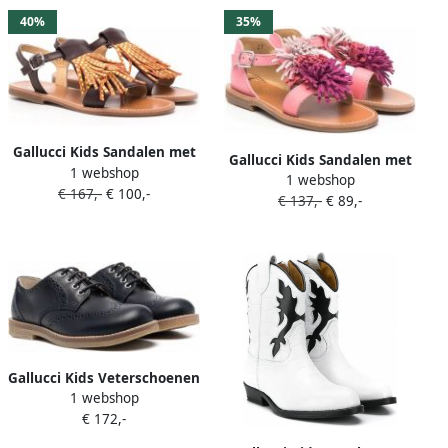
40%
35%
Gallucci Kids Sandalen met
Gallucci Kids Sandalen met
1 webshop
kwastje Bruin
1 webshop
pompon Roze
€ 167,-
€ 100,-
€ 137,-
€ 89,-
Gallucci Kids Veterschoenen
1 webshop
Blauw
€ 172,-