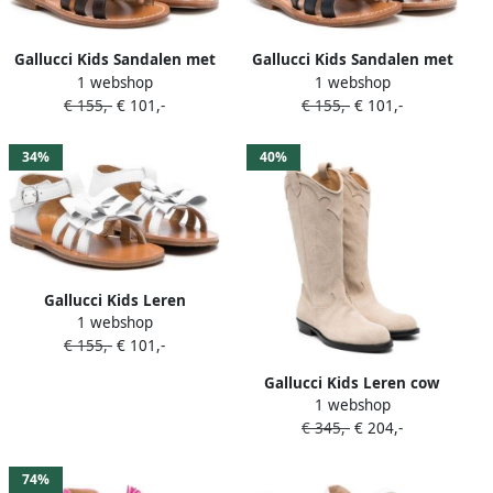
Gallucci Kids Sandalen met
Gallucci Kids Sandalen met
1 webshop
1 webshop
open neus Bruin
open neus Blauw
€ 155,-
€ 101,-
€ 155,-
€ 101,-
34%
40%
Gallucci Kids Leren
1 webshop
sandalen Wit
€ 155,-
€ 101,-
Gallucci Kids Leren cow
1 webshop
laarzen Beige
€ 345,-
€ 204,-
74%