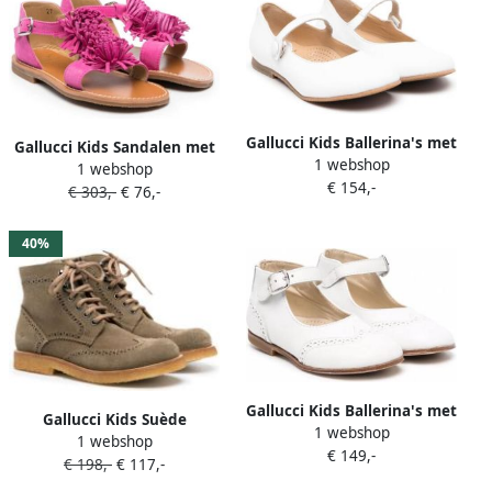
Gallucci Kids Ballerina's met
Gallucci Kids Sandalen met
1 webshop
leren zool Wit
1 webshop
open neus Roze
€ 154,-
€ 303,-
€ 76,-
40%
Gallucci Kids Ballerina's met
Gallucci Kids Suède
1 webshop
geperforeerd detail Wit
1 webshop
veterlaarzen Bruin
€ 149,-
€ 198,-
€ 117,-