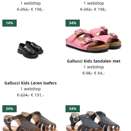
1 webshop
1 webshop
met ronde neus Bruin
Zwart
€ 252,-
€ 198,-
€ 252,-
€ 198,-
14%
34%
Gallucci Kids Sandalen met
1 webshop
gesp Roze
€ 98,-
€ 64,-
Gallucci Kids Leren loafers
1 webshop
Zwart
€ 224,-
€ 191,-
34%
34%