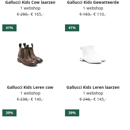
Gallucci Kids Cow laarzen
Gallucci Kids Gewatteerde
1 webshop
1 webshop
met colourblocking Zwart
ballerina's Beige
€ 280,-
€ 165,-
€ 183,-
€ 110,-
41%
41%
Gallucci Kids Leren cow
Gallucci Kids Leren laarzen
1 webshop
1 webshop
laarzen Bruin
met open hiel Wit
€ 238,-
€ 140,-
€ 246,-
€ 145,-
39%
39%