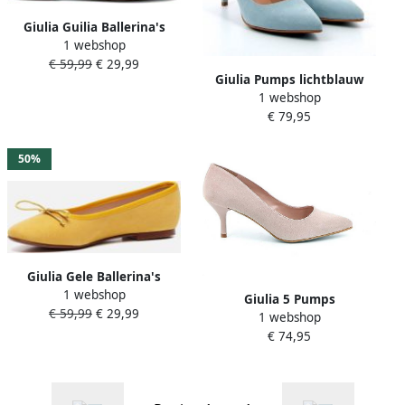
Giulia Guilia Ballerina's
1 webshop
zilver Lak Dames
€ 59,99
€ 29,99
Giulia Pumps lichtblauw
1 webshop
Imitatiesuede valt klein
€ 79,95
bestel een maat groter
50%
Giulia Gele Ballerina's
1 webshop
G.12.ballerina
Giulia 5 Pumps
€ 59,99
€ 29,99
1 webshop
€ 74,95