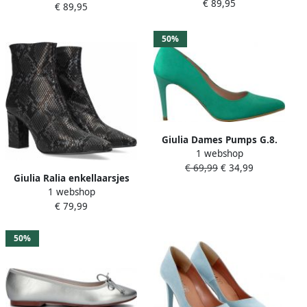
€ 89,95
€ 89,95
50%
Giulia Dames Pumps G.8.
1 webshop
Groen
€ 69,99
€ 34,99
Giulia Ralia enkellaarsjes
1 webshop
slangenprint
€ 79,99
50%