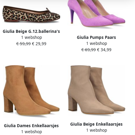
Giulia Beige G.12.ballerina's
Giulia Pumps Paars
1 webshop
1 webshop
ImitatiesuÃ¨de 140366
€ 59,99
€ 29,99
€ 69,99
€ 34,99
Dames Imitatiesuède
Giulia Beige Enkellaarsjes
Giulia Dames Enkellaarsjes
1 webshop
Ralia
1 webshop
Ralia Cognac