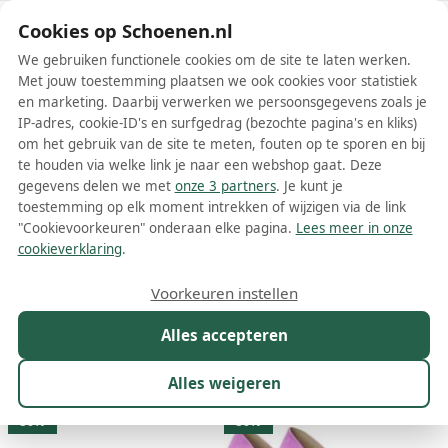
Schoenen.nl
Cookies op Schoenen.nl
We gebruiken functionele cookies om de site te laten werken.
Met jouw toestemming plaatsen we ook cookies voor statistiek
en marketing. Daarbij verwerken we persoonsgegevens zoals je
IP-adres, cookie-ID's en surfgedrag (bezochte pagina's en kliks)
om het gebruik van de site te meten, fouten op te sporen en bij
Wis filters
Alle filters
te houden via welke link je naar een webshop gaat. Deze
gegevens delen we met
onze 3 partners
. Je kunt je
Giulia schoenen
toestemming op elk moment intrekken of wijzigen via de link
"Cookievoorkeuren" onderaan elke pagina.
Lees meer in onze
Meer lezen
cookieverklaring
.
Ballerinas
Enkellaarsjes
Instappers
Laarzen
Pumps
Voorkeuren instellen
Alles accepteren
Maat
Merk
1
Kleur
Prijs
Geslacht
M
Alles weigeren
10 resultaten:
50%
50%