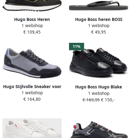
Hugo Boss Heren
Hugo Boss heren BOSS
1 webshop
1 webshop
Hardloopschoenen Jonah
teenslippers small logo
€ 109,45
€ 49,95
Blauw Black Heren
zwart
11%
Hugo Stijlvolle Sneaker voor
Hugo Boss Hugo Blake
1 webshop
nen en
1 webshop
Sneakers Zwart Man
€ 164,80
€ 169,95
€ 150,-