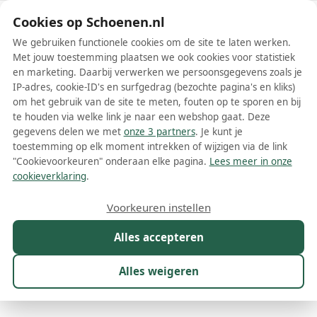
Schoenen.nl
Cookies op Schoenen.nl
We gebruiken functionele cookies om de site te laten werken.
Met jouw toestemming plaatsen we ook cookies voor statistiek
en marketing. Daarbij verwerken we persoonsgegevens zoals je
IP-adres, cookie-ID's en surfgedrag (bezochte pagina's en kliks)
om het gebruik van de site te meten, fouten op te sporen en bij
Wis filters
Alle filters
te houden via welke link je naar een webshop gaat. Deze
gegevens delen we met
onze 3 partners
. Je kunt je
Hugo Boss schoenen
toestemming op elk moment intrekken of wijzigen via de link
"Cookievoorkeuren" onderaan elke pagina.
Lees meer in onze
Meer lezen
cookieverklaring
.
Boots
Enkellaarsjes
Instappers
Laarzen
Loafers
Moc
Voorkeuren instellen
Alles accepteren
Maat
Merk
1
Kleur
Prijs
Geslacht
M
Alles weigeren
62 resultaten: