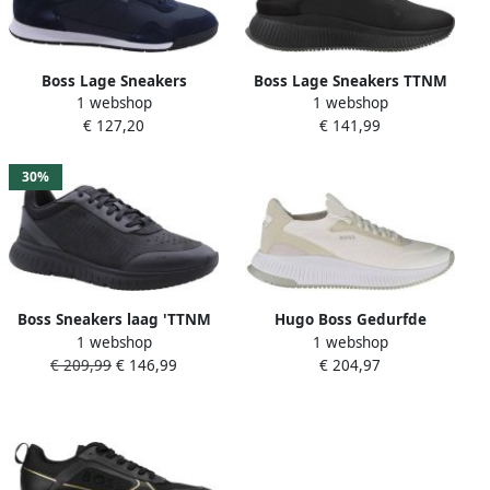
Boss Lage Sneakers
Boss Lage Sneakers TTNM
1 webshop
1 webshop
Titanium SL sdtxny
EVO_Runn_rsmh 10266590
€ 127,20
€ 141,99
50536488
30%
Boss Sneakers laag 'TTNM
Hugo Boss Gedurfde
1 webshop
1 webshop
LIGHT Runn ltnu'
Sportsneaker met
€ 209,99
€ 146,99
€ 204,97
Contrasterende Details
White Heren