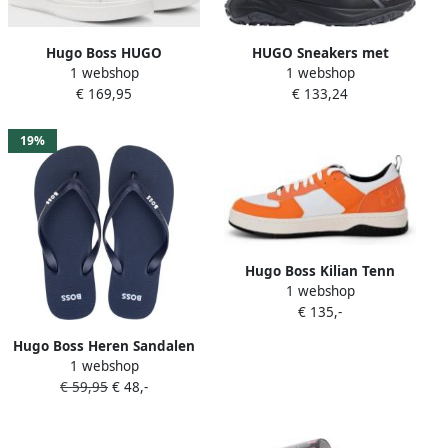
Hugo Boss HUGO
HUGO Sneakers met
1 webshop
1 webshop
50499253_100_36 Vrouw
contrastgarnering model
€ 169,95
€ 133,24
Volwassene Modieuze
'pume'
sneakers Wit
Monochromatisch
19%
Vetersluiting
Hugo Boss Kilian Tenn
1 webshop
sneaker van imitatieleer
€ 135,-
met mesh details
Hugo Boss Heren Sandalen
1 webshop
Tracy Blue Heren
€ 59,95
€ 48,-