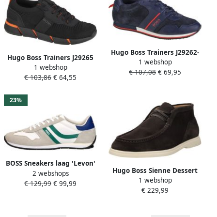
Hugo Boss Trainers J29262-
Hugo Boss Trainers J29265
1 webshop
849 voor een jongen
1 webshop
09B voor een jongen Zwart
€ 107,08
€ 69,95
Marineblauw Sneakers
€ 103,86
€ 64,55
Sneakers
23%
BOSS Sneakers laag 'Levon'
Hugo Boss Sienne Dessert
2 webshops
navy donkergroen wit
1 webshop
Boot
€ 129,99
€ 99,99
€ 229,99