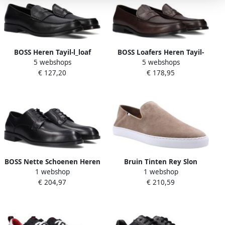
BOSS Heren Tayil-l_loaf
BOSS Loafers Heren Tayil-
5 webshops
5 webshops
Maat: 43 Materiaal: Leer
l_loaf Maat: 44 Materiaal:
€ 127,20
€ 178,95
Kleur: Zwart
Leer Kleur: Bruin
BOSS Nette Schoenen Heren
Bruin Tinten Rey Slon
1 webshop
1 webshop
Tayil_derb Maat: 39
Loafers Instappers Heren
€ 204,97
€ 210,59
Materiaal: Leer Kleur: Zwart
Bruin