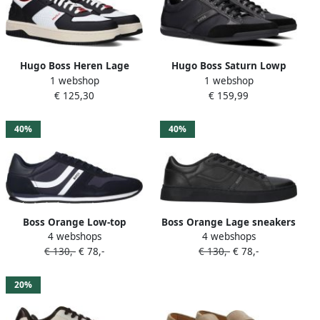
Hugo Boss Heren Lage
Hugo Boss Saturn Lowp
1 webshop
1 webshop
Sneakers Kilian Tenn Black
Shoe Black Zwart Heren
€ 125,30
€ 159,99
Heren
40%
40%
Boss Orange Low-top
Boss Orange Lage sneakers
4 webshops
4 webshops
sneakers met labelprint
met luchtgaten model
€ 130,-
€ 78,-
€ 130,-
€ 78,-
model 'LEVON_RUNN_NYMI'
'RHYS'
20%