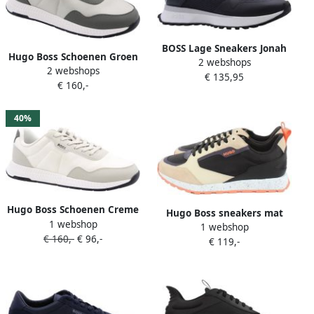
BOSS Lage Sneakers Jonah
Hugo Boss Schoenen Groen
2 webshops
Runn Maat: 44 Materiaal:
2 webshops
Heren
€ 135,95
Textiel Kleur: Blauw
€ 160,-
40%
Hugo Boss Schoenen Creme
Hugo Boss sneakers mat
1 webshop
Heren
1 webshop
€ 160,-
€ 96,-
€ 119,-