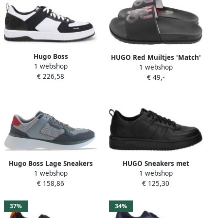
Hugo Boss
HUGO Red Muiltjes 'Match'
1 webshop
Antracietkleurige Sneakers
1 webshop
€ 226,58
Van Kalfsleer Met Rubberen
€ 49,-
Zool
Hugo Boss Lage Sneakers
HUGO Sneakers met
1 webshop
1 webshop
Multicolor Heren
labeldetails model
€ 158,86
€ 125,30
'Kilian_Tenn'
37%
34%