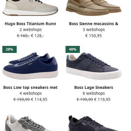
Hugo Boss Titanium Runn
Boss Sienne mocassins &
2 webshops
3 webshops
Sneakers Laag Beige
loafers
€ 160,-
€ 128,-
€ 150,95
28%
40%
Boss Low top sneakers met
Boss Lage Sneakers
4 webshops
6 webshops
echt leer-garnering model
Titanium Runn Trainers
€ 159,99
€ 114,95
€ 199,99
€ 119,95
'Kieran_Tenn_knal'
Dark Blue