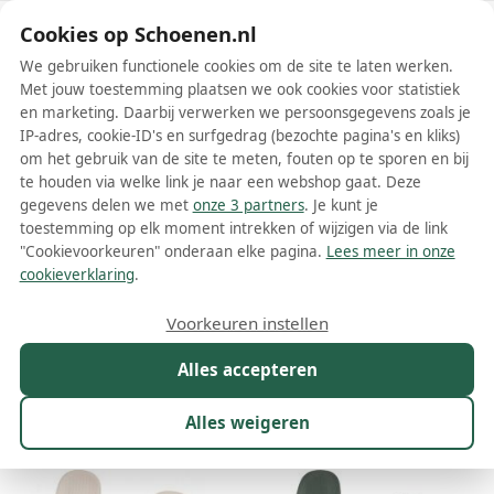
Schoenen.nl
Cookies op Schoenen.nl
We gebruiken functionele cookies om de site te laten werken.
Met jouw toestemming plaatsen we ook cookies voor statistiek
en marketing. Daarbij verwerken we persoonsgegevens zoals je
IP-adres, cookie-ID's en surfgedrag (bezochte pagina's en kliks)
om het gebruik van de site te meten, fouten op te sporen en bij
Wis filters
Alle filters
te houden via welke link je naar een webshop gaat. Deze
gegevens delen we met
onze 3 partners
. Je kunt je
Indosole schoenen
toestemming op elk moment intrekken of wijzigen via de link
"Cookievoorkeuren" onderaan elke pagina.
Lees meer in onze
Meer lezen
cookieverklaring
.
Sandalen
Slippers
Voorkeuren instellen
Alles accepteren
Maat
Merk
1
Kleur
Prijs
Geslacht
W
Alles weigeren
8 resultaten: