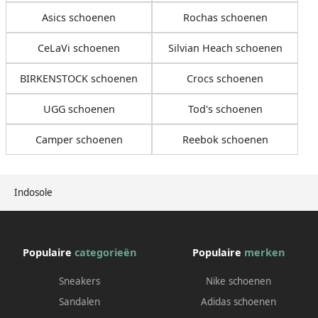
Asics schoenen
Rochas schoenen
CeLaVi schoenen
Silvian Heach schoenen
BIRKENSTOCK schoenen
Crocs schoenen
UGG schoenen
Tod's schoenen
Camper schoenen
Reebok schoenen
Indosole
Populaire
categorieën
Populaire
merken
Sneakers
Nike schoenen
Sandalen
Adidas schoenen