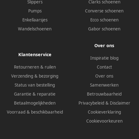
Slippers
Clarks schoenen
Pumps
Converse schoenen
Enkellaarsjes
Ecco schoenen
Wandelschoenen
Gabor schoenen
Over ons
Klantenservice
Inspiratie blog
Retourneren & ruilen
Contact
Verzending & bezorging
Over ons
Status van bestelling
Samenwerken
Garantie & reparatie
Betrouwbaarheid
Betaalmogelijkheden
Privacybeleid
&
Disclaimer
Voorraad & beschikbaarheid
Cookieverklaring
Cookievoorkeuren