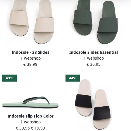
Indosole - 38 Slides
Indosole Slides Essential
1 webshop
1 webshop
Essential Dames Slippers
Light Dames Slippers Leaf
€ 38,99
€ 36,95
Seasalt
Light
49%
44%
Indosole Flip Flop Color
1 webshop
Combo Teenslippers Zomer
€ 39,95
€ 19,99
slippers Dames Groen