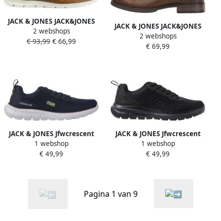
JACK & JONES JACK&JONES
JACK & JONES JACK&JONES
2 webshops
FOOTWEAR JFWTUBAR
2 webshops
ADDITIONALS JFWRUSSEL
€ 93,99
€ 66,99
LEATHER HONEY SN Heren
€ 69,99
LEATHER COGNA LN Heren
Laarzen
Laarzen
JACK & JONES Jfwcrescent
JACK & JONES Jfwcrescent
1 webshop
1 webshop
Jacquard Noos jacquard
jacquard sneakers antraciet
€ 49,99
€ 49,99
sneakers donkerblauw
Pagina 1 van 9