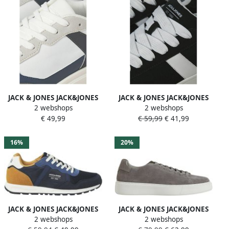
JACK & JONES JACK&JONES
JACK & JONES JACK&JONES
2 webshops
2 webshops
JFWASPIRE PU RUNNER
JFWMILES SYN SUEDE
€ 49,99
€ 59,99
€ 41,99
NOOS Heren Veterschoenen
SNEAKER SN Heren
Veterschoenen
16%
20%
JACK & JONES JACK&JONES
JACK & JONES JACK&JONES
2 webshops
2 webshops
JFWHARROW MESH SNEAKER
JFWSTOCKHOLM LEATHER