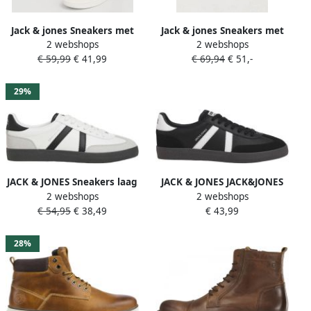
Jack & jones Sneakers met
Jack & jones Sneakers met
2 webshops
2 webshops
labeldetails model
labelpatch en -print model
€ 59,99
€ 41,99
€ 69,94
€ 51,-
'BOUNCE'
'WEALING'
29%
JACK & JONES Sneakers laag
JACK & JONES JACK&JONES
2 webshops
2 webshops
'Mambo' lichtgrijs zwart wit
JFWMAMBO PU SPECIAL
€ 54,95
€ 38,49
€ 43,99
NOOS Heren Veterschoenen
28%