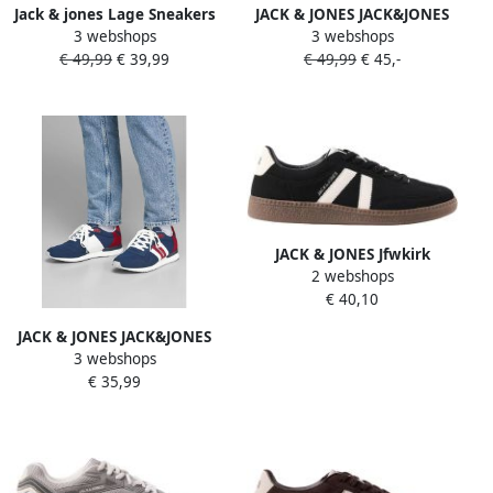
Jack & jones Lage Sneakers
JACK & JONES JACK&JONES
3 webshops
3 webshops
Jack & Jones JFWBOSS PU
JFWMORDEN COMBO WHITE
€ 49,99
€ 39,99
€ 49,99
€ 45,-
SNEAKER
NAVY NOOS Heren
Veterschoenen
JACK & JONES Jfwkirk
2 webshops
imitatieleren sneakers
€ 40,10
JACK & JONES JACK&JONES
3 webshops
FOOTWEAR JFWSTELLAR
€ 35,99
MESH MAJOLICA BLUE
NOOS Heren Sneakers