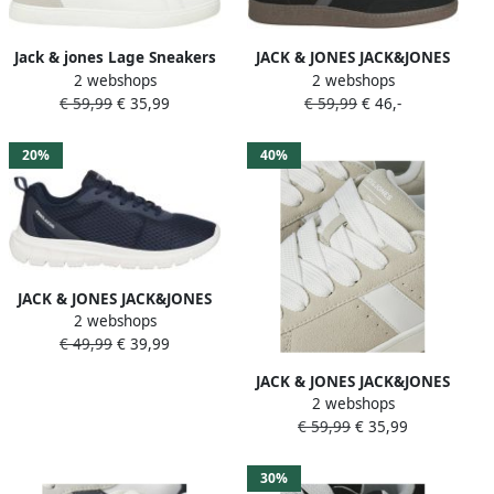
Jack & jones Lage Sneakers
JACK & JONES JACK&JONES
2 webshops
2 webshops
Jack & Jones JFWJORDAN
JFWMATEO SNEAKER OT
€ 59,99
€ 35,99
€ 59,99
€ 46,-
SNEAKER
Heren Veterschoenen
20%
40%
JACK & JONES JACK&JONES
2 webshops
JFWTAYLOR MESH SNEAKER
€ 49,99
€ 39,99
OT LN Heren
Veterschoenen
JACK & JONES JACK&JONES
2 webshops
JFWMILES SYN SUEDE
€ 59,99
€ 35,99
SNEAKER SN Heren
Veterschoenen
30%