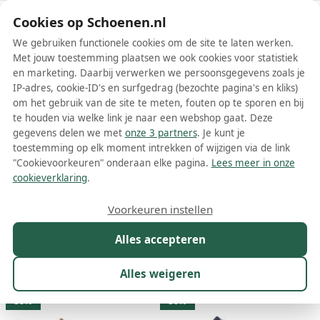
Schoenen.nl
Cookies op Schoenen.nl
We gebruiken functionele cookies om de site te laten werken.
Met jouw toestemming plaatsen we ook cookies voor statistiek
en marketing. Daarbij verwerken we persoonsgegevens zoals je
IP-adres, cookie-ID's en surfgedrag (bezochte pagina's en kliks)
om het gebruik van de site te meten, fouten op te sporen en bij
Wis filters
Alle filters
te houden via welke link je naar een webshop gaat. Deze
gegevens delen we met
onze 3 partners
. Je kunt je
Jack & Jones schoenen
toestemming op elk moment intrekken of wijzigen via de link
"Cookievoorkeuren" onderaan elke pagina.
Lees meer in onze
Meer lezen
cookieverklaring
.
Boots
Enkellaarsjes
Espadrilles
Instappers
Laarzen
Voorkeuren instellen
Alles accepteren
Maat
Merk
1
Kleur
Prijs
Geslacht
M
Alles weigeren
324 resultaten:
50%
50%