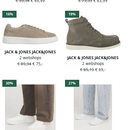
€ 59,94
€ 49,99
€ 79,99
€ 63,99
LN Heren Veterschoenen
SNEAKER NOOS Heren
Veterschoenen
16%
19%
JACK & JONES JACK&JONES
JACK & JONES JACK&JONES
2 webshops
JFWSTOCKHOLM LEATHER
2 webshops
JFWTORONTO SUEDE BOOT
€ 89,94
€ 75,-
SNEAKER NOOS Heren
€ 85,19
€ 69,-
STYD LN Heren Laarzen
Veterschoenen
30%
27%