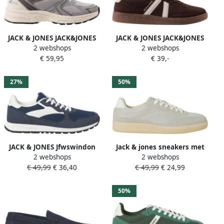
JACK & JONES JACK&JONES
JACK & JONES JACK&JONES
2 webshops
2 webshops
JFWASTRA COMBO SNEAKER
JFWKIRK SNEAKER Heren
€ 59,95
€ 39,-
NOOS Heren Veterschoenen
Veterschoenen
27%
50%
JACK & JONES Jfwswindon
Jack & jones sneakers met
2 webshops
2 webshops
Combo Sneaker Noos
vetersluiting en rubberzool
€ 49,99
€ 36,40
€ 49,99
€ 24,99
sneakers meerkleurig
model 'SUMMIT'
donkerblauw
50%