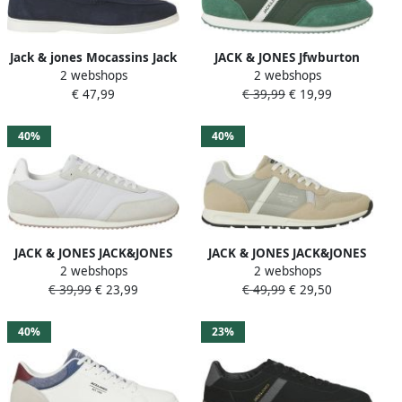
Jack & jones Mocassins Jack
JACK & JONES Jfwburton
2 webshops
2 webshops
& Jones JFWSLIM SUEDE
Runner International
€ 47,99
€ 39,99
€ 19,99
LOAFER
Campaign sneakers groen
40%
40%
JACK & JONES JACK&JONES
JACK & JONES JACK&JONES
2 webshops
2 webshops
JFWBURTON RUNNER
JFWHARROW COMBO
€ 39,99
€ 23,99
€ 49,99
€ 29,50
INTERNATIONAL CAMPAIGN
SNEAKER LN Heren
Heren Veterschoenen
Veterschoenen
40%
23%