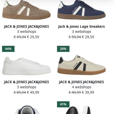
JACK & JONES JACK&JONES
Jack & jones Lage Sneakers
3 webshops
3 webshops
JFWKIRK SNEAKER Heren
Jack & Jones JFWKIRK
€ 59,94
€ 29,50
€ 59,94
€ 29,50
Veterschoenen
SNEAKER
44%
20%
JACK & JONES JACK&JONES
JACK & JONES JACK&JONES
3 webshops
4 webshops
JFWSTOCKHOLM LEATHER
JFWKIRK SNEAKER Heren
€ 89,94
€ 49,99
€ 49,99
€ 39,99
SNEAKER NOOS Heren
Veterschoenen
Veterschoenen
41%