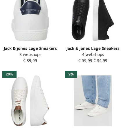
Jack & jones Lage Sneakers
Jack & jones Lage Sneakers
3 webshops
4 webshops
Jack & Jones 12203642
Jack & Jones 12229695 BALE-
€ 39,99
€ 59,99
€ 34,99
BOSLEY
ANTHRACITE
20%
9%