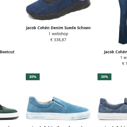
Jacob Cohën Denim Suede Schoen
1 webshop
Spiridon
€ 338,87
Bootcut
Jacob Cohën
1 w
€ 
30%
30%