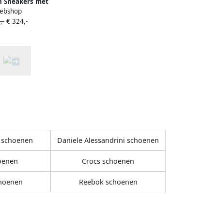
n Sneakers met
ebshop
d logo Blauw
,-
€ 324,-
 schoenen
Daniele Alessandrini schoenen
oenen
Crocs schoenen
hoenen
Reebok schoenen