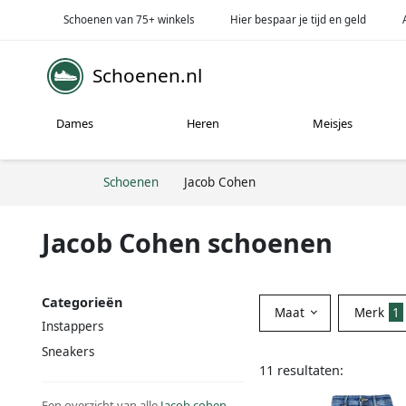
Schoenen van 75+ winkels
Hier bespaar je tijd en geld
Schoenen.nl
Dames
Heren
Meisjes
Schoenen
Jacob Cohen
Jacob Cohen schoenen
Categorieën
Maat
Merk
1
Instappers
Sneakers
11 resultaten:
Een overzicht van alle
Jacob cohen