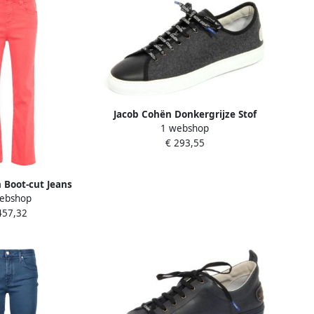
Jacob Cohën Donkergrijze Stof
1 webshop
Leren Schoen Gemaakt in Italië
€ 293,55
 Boot-cut Jeans
ebshop
457,32