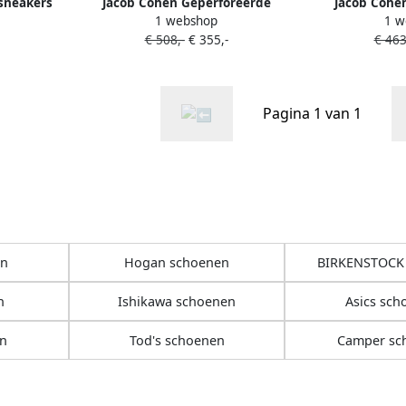
sneakers
Jacob Cohën Geperforeerde
Jacob Cohë
1 webshop
1 w
sneakers Blauw
geborduur
€ 508,-
€ 355,-
€ 463
Pagina 1 van 1
en
Hogan schoenen
BIRKENSTOCK
n
Ishikawa schoenen
Asics sch
n
Tod's schoenen
Camper sc