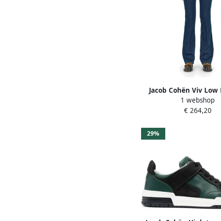
Jacob Cohën Viv Low 
1 webshop
Jeans
€ 264,20
29%