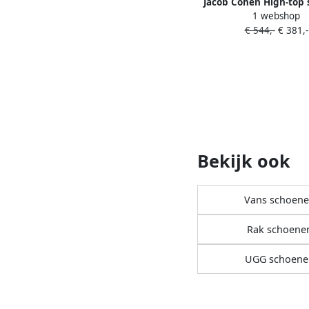
Jacob Cohën High-top 
1 webshop
Groen
€ 544,-
€ 381,-
Bekijk ook
Vans schoen
Rak schoene
UGG schoene