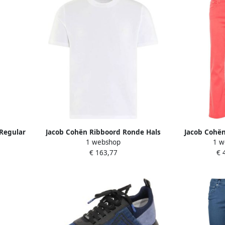
Regular
Jacob Cohën Ribboord Ronde Hals
Jacob Cohën
1 webshop
1 w
T-shirt Wit
€ 163,77
€ 