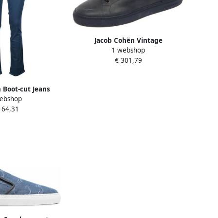
Jacob Cohën Vintage
1 webshop
Marineblauwe Leren Schoen
€ 301,79
 Boot-cut Jeans
ebshop
164,31